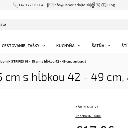
+420 725 617 411
|
info@usporiadajto.sk
|
|
Blog
CESTOVANIE, TAŠKY
KUCHYŇA
ŠATŇA
ŠTÍ
íborník STRIPES 69 - 75 cm s hĺbkou 42 - 49 cm, antracit
5 cm s hĺbkou 42 - 49 cm, 
Kód:
IND203177
Značka:
IN-DURO