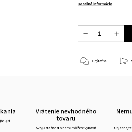
Detailné informácie
Opýtať sa
akania
Vrátenie nevhodného
Nemus
tovaru
te ujsť
Svoju sťažnosť s nami môžete vybaviť
Objednajte