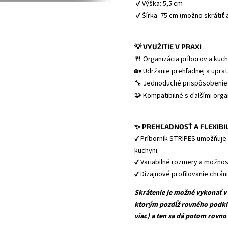
 ✔ Výška: 5,5 cm
 ✔ Šírka: 75 cm (možno skrátiť 
💡 VYUŽITIE V PRAXI
🍴 Organizácia príborov a kuc
🏡 Udržanie prehľadnej a upra
🔧 Jednoduché prispôsobenie
✨ PREHĽADNOSŤ A FLEXIBI
✔ Príborník STRIPES umožňuje 
kuchyni.
✔ Variabilné rozmery a možnos
✔ Dizajnové profilovanie chrán
Skrátenie je možné vykonať 
ktorým pozdĺž rovného podkla
viac) a ten sa dá potom rovno