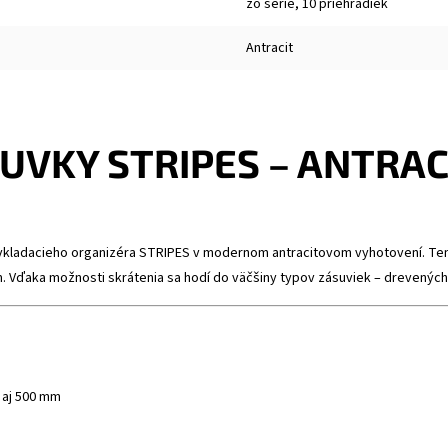
zo série, 10 priehradiek
Antracit
UVKY STRIPES – ANTRAC
vkladacieho organizéra STRIPES v modernom antracitovom vyhotovení. Tent
 Vďaka možnosti skrátenia sa hodí do väčšiny typov zásuviek – drevených
 aj 500 mm