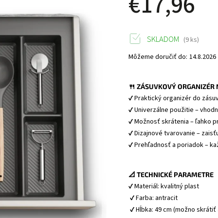
€17,96
SKLADOM
(9 ks)
Môžeme doručiť do:
14.8.2026
🍴 ZÁSUVKOVÝ ORGANIZÉR 
✔ Praktický organizér do zásu
✔ Univerzálne použitie – vhodn
✔ Možnosť skrátenia – ľahko p
✔ Dizajnové tvarovanie – zaisť
📐 TECHNICKÉ PARAMETRE
✔ Materiál: kvalitný plast
 ✔ Farba: antracit
 ✔ Hĺbka: 49 cm (možno skrátiť