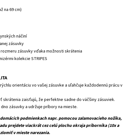
až na 69 cm)
hynských náčiní
tanej zásuvky
 rozmeru zásuvky vďaka možnosti skrátenia
LITA
rýchlu orientáciu vo vašej zásuvke a uľahčuje každodennú prácu v
ť skrátenia zaisťujú, že perfektne sadne do väčšiny zásuviek.
i dno zásuvky a udržuje príbory na mieste.
v domácich podmienkach napr. pomocou zalamovacieho nožíka,
du prejdete viackrát cez celú plochu okraja príborníka (10x a
 zlomiť v mieste narezania.