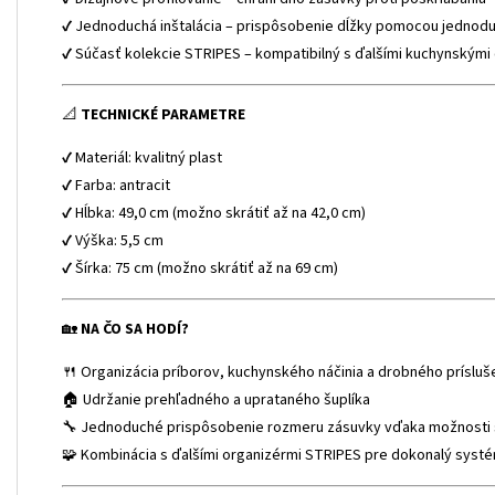
✔ Jednoduchá inštalácia – prispôsobenie dĺžky pomocou jedno
✔ Súčasť kolekcie STRIPES – kompatibilný s ďalšími kuchynskými
📐
TECHNICKÉ PARAMETRE
✔ Materiál: kvalitný plast
✔ Farba: antracit
✔ Hĺbka: 49,0 cm (možno skrátiť až na 42,0 cm)
✔ Výška: 5,5 cm
✔ Šírka: 75 cm (možno skrátiť až na 69 cm)
🏡
NA ČO SA HODÍ?
🍴 Organizácia príborov, kuchynského náčinia a drobného prísluš
🏠 Udržanie prehľadného a uprataného šuplíka
🔧 Jednoduché prispôsobenie rozmeru zásuvky vďaka možnosti 
🧩 Kombinácia s ďalšími organizérmi STRIPES pre dokonalý syst