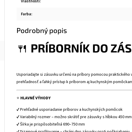
Vlastnosti
:
Farba
:
Podrobný popis
🍴
PRÍBORNÍK DO ZÁS
Usporiadajte si zásuvku určenú na príbory pomocou praktického 
prehľadnosť a ľahký prístup k príborom aj kuchynským pomôckam.
⭐
HLAVNÉ VÝHODY
✔ Prehľadné usporiadanie príborov a kuchynských pomôcok
✔ Variabilný rozmer – možno skrátiť pre zásuvky s hĺbkou 450 mm
✔ Šírka je prispôsobiteľná 690–750 mm
✔ Dizajnové profilovanie – chráni dno zásuvky proti poškriabaniu