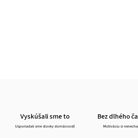
Vyskúšali sme to
Bez dlhého č
Usporiadali sme stovky domácností
Motiváciu si nenechaj