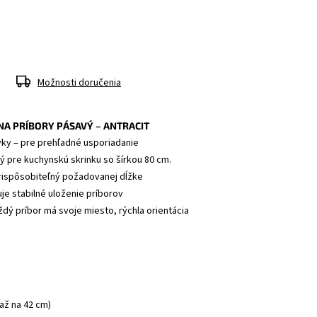
Možnosti doručenia
NA PRÍBORY PÁSAVÝ – ANTRACIT
vky – pre prehľadné usporiadanie 
ý pre kuchynskú skrinku so šírkou 80 cm. 
rispôsobiteľný požadovanej dĺžke
uje stabilné uloženie príborov
 až na 42 cm)