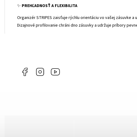
✨
PREHĽADNOSŤ A FLEXIBILITA
Organizér STRIPES zaisťuje rýchlu orientáciu vo vašej zásuvke a 
Dizajnové profilovanie chráni dno zásuvky a udržuje príbory pevn
Facebook
Instagram
YouTube