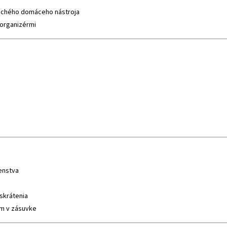
duchého domáceho nástroja
 organizérmi
enstva
skrátenia
ém v zásuvke