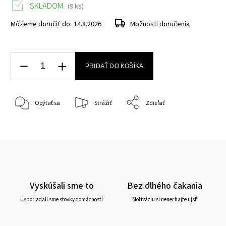
SKLADOM
(9 ks)
Môžeme doručiť do:
14.8.2026
Možnosti doručenia
PRIDAŤ DO KOŠÍKA
Opýtať sa
Strážiť
Zdieľať
Vyskúšali sme to
Bez dlhého čakania
Usporiadali sme stovky domácností
Motiváciu si nenechajte ujsť