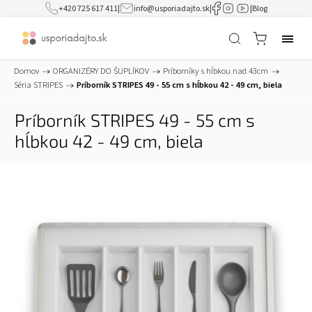
+420 725 617 411
|
info@usporiadajto.sk
|
|
Blog
Domov
/
ORGANIZÉRY DO ŠUPLÍKOV
/
Príborníky s hĺbkou nad 43cm
/
Séria STRIPES
/
Príborník STRIPES 49 - 55 cm s hĺbkou 42 - 49 cm, biela
Príborník STRIPES 49 - 55 cm s
hĺbkou 42 - 49 cm, biela