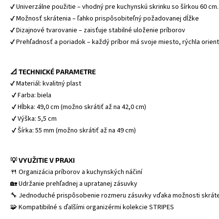
✔ Univerzálne použitie – vhodný pre kuchynskú skrinku so šírkou 60 cm.
✔ Možnosť skrátenia – ľahko prispôsobiteľný požadovanej dĺžke
✔ Dizajnové tvarovanie – zaisťuje stabilné uloženie príborov
📐 TECHNICKÉ PARAMETRE
✔ Materiál: kvalitný plast
 ✔ Farba: biela
 ✔ Hĺbka: 49,0 cm (možno skrátiť až na 42,0 cm)
 ✔ Výška: 5,5 cm
 ✔ Šírka: 55 mm (možno skrátiť až na 49 cm)
💡 VYUŽITIE V PRAXI
🍴 Organizácia príborov a kuchynských náčiní
🏡 Udržanie prehľadnej a upratanej zásuvky
🔧 Jednoduché prispôsobenie rozmeru zásuvky vďaka možnosti skrát