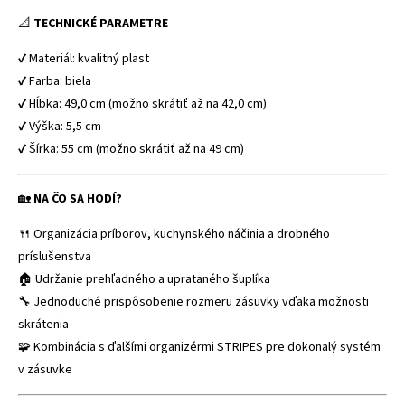
📐
TECHNICKÉ PARAMETRE
✔ Materiál: kvalitný plast
✔ Farba: biela
✔ Hĺbka: 49,0 cm (možno skrátiť až na 42,0 cm)
✔ Výška: 5,5 cm
✔ Šírka: 55 cm (možno skrátiť až na 49 cm)
🏡
NA ČO SA HODÍ?
🍴 Organizácia príborov, kuchynského náčinia a drobného
príslušenstva
🏠 Udržanie prehľadného a uprataného šuplíka
🔧 Jednoduché prispôsobenie rozmeru zásuvky vďaka možnosti
skrátenia
🧩 Kombinácia s ďalšími organizérmi STRIPES pre dokonalý systém
v zásuvke