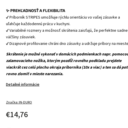
✨ PREHĽADNOSŤ A FLEXIBILITA
✔ Príborník STRIPES umožňuje rýchlu orientáciu vo vašej zásuvke a
uľahčuje každodennú prácu v kuchyni.
✔ Variabilné rozmery a možnosť skrátenia zaisťujú, že perfektne sadne
väčšiny zásuviek.
✔ Dizajnové profilovanie chráni dno zásuvky a udržuje príbory na mieste
Skrátenie je možné vykonať v domácich podmienkach napr. pomoco
zalamovacieho nožíka, ktorým pozdĺž rovného podkladu prejdete
viackrát cez celú plochu okraja príborníka (10x a viac) a ten sa dá po
rovno zlomiť v mieste narezania.
Detailné informácie
Značka:
IN-DURO
€14,76