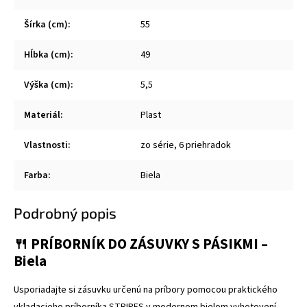
Šírka (cm)
:
55
Hĺbka (cm)
:
49
Výška (cm)
:
5,5
Materiál
:
Plast
Vlastnosti
:
zo série, 6 priehradok
Farba
:
Biela
Podrobný popis
🍴
PRÍBORNÍK DO ZÁSUVKY S PÁSIKMI –
Biela
Usporiadajte si zásuvku určenú na príbory pomocou praktického