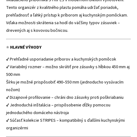
vkladacieho príborníka STRIPES v modernom bielom vyhotovení.
Tento organizér z kvalitného plastu pomáha udržať poriadok,
prehľadnosť a ľahký prístup k príborom aj kuchynským pomôckam.
Vďaka možnosti skrátenia sa hodí do väčšiny typov zásuviek –
drevených aj s kovovou bočnicou.
⭐
HLAVNÉ VÝHODY
✔ Prehľadné usporiadanie príborov a kuchynských pomôcok
✔ Variabilný rozmer – možno skrátiť pre zásuvky s hĺbkou 450 mm aj
500 mm
Šírku je možné prispôsobiť 490–550 mm (jednoducho vysúvacím
nožom)
✔ Dizajnové profilovanie – chráni dno zásuvky proti poškriabaniu
✔ Jednoduchá inštalácia – prispôsobenie dĺžky pomocou
jednoduchého domáceho nástroja
✔ Súčasť kolekcie STRIPES – kompatibilný s ďalšími kuchynskými
organizérmi