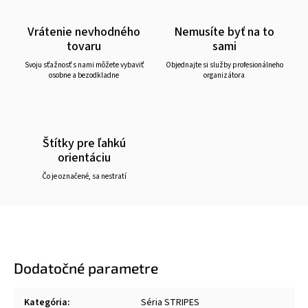
Vrátenie nevhodného
Nemusíte byť na to
tovaru
sami
Svoju sťažnosť s nami môžete vybaviť
Objednajte si služby profesionálneho
osobne a bezodkladne
organizátora
Štítky pre ľahkú
orientáciu
Čo je označené, sa nestratí
Dodatočné parametre
Kategória
:
Séria STRIPES