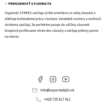
✨
PREHĽADNOSŤ A FLEXIBILITA
Organizér STRIPES zaisťuje rýchlu orientáciu vo vašej zásuvke a
uľahčuje každodennú prácu v kuchyni. Variabilné rozmery a možnosť
skrátenia zaisťujú, že perfektne pasuje do väčšiny zásuviek.
Dizajnové profilovanie chráni dno zásuvky a udržuje príbory pevne
na mieste.
Facebook
Instagram
YouTube
info
@
usporiadajto.sk
+420 725 617 411