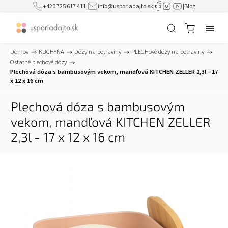
+420 725 617 411
|
info@usporiadajto.sk
|
|
Blog
Domov
/
KUCHYŇA
/
Dózy na potraviny
/
PLECHové dózy na potraviny
/
Ostatné plechové dózy
/
Plechová dóza s bambusovým vekom, mandľová KITCHEN ZELLER 2,3l - 17
x 12 x 16 cm
Plechová dóza s bambusovým
vekom, mandľová KITCHEN ZELLER
2,3l - 17 x 12 x 16 cm