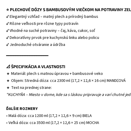
⭐ PLECHOVÉ DÓZY S BAMBUSOVÝM VIEČKOM NA POTRAVINY ZEL
✔ Elegantný vzhľad – matný plech a prírodný bambus
✔ Rôzne veľkosti pre rôzne typy potravín
✔ Vhodné na suché potraviny – čaj, káva, cukor, soľ
✔ Dekoratívny prvok pre kuchynskú linku alebo policu
✔ Jednoduché otváranie a údržba
━━━━━━━━━━━━━━━━━━
📐 ŠPECIFIKÁCIA A VLASTNOSTI
🔸 Materiál: plech s matnou úpravou + bambusové veko
🔸 Objem: Stredná dóza: cca 2300 ml (17,2 × 12,6 × 16 cm) MANDĽOVÁ
🔸 Text na prednej strane: 
"KUCHYŇA – Miesto v dome, kde sa s láskou pripravuje a varí chutné jed
ĎALŠIE ROZMERY
• Malá dóza: cca 1200 ml (17,2 × 12,6 × 9 cm) BIELA
• Veľká dóza: cca 3500 ml (17,2 × 12,6 × 25 cm) MOCHA