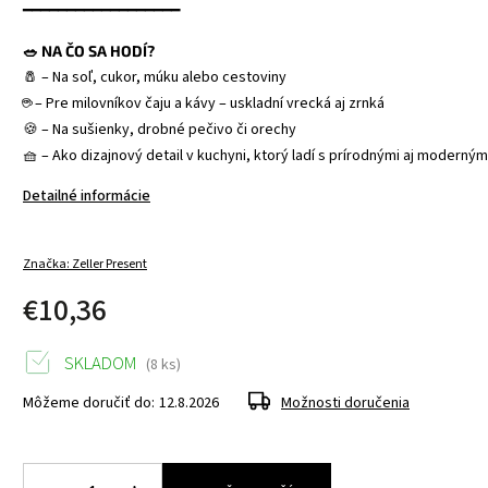
━━━━━━━━━━━━━━━━━━
🥗 NA ČO SA HODÍ?
🧂 – Na soľ, cukor, múku alebo cestoviny
☕ – Pre milovníkov čaju a kávy – uskladní vrecká aj zrnká
🍪 – Na sušienky, drobné pečivo či orechy
🧺 – Ako dizajnový detail v kuchyni, ktorý ladí s prírodnými aj moderným
Detailné informácie
Značka:
Zeller Present
€10,36
SKLADOM
(8 ks)
Môžeme doručiť do:
12.8.2026
Možnosti doručenia