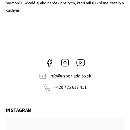
harmóniu. Skvelé aj ako darček pre tých, ktorí milujú krásne detaily v
kuchyni.
Facebook
Instagram
YouTube
info
@
usporiadajto.sk
+420 725 617 411
INSTAGRAM