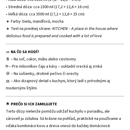
• Stredná dóza: cca 2300 ml (17,2 × 12,6 × 16 cm)
• Veľká dóza: cca 3500 ml (17,2 × 12,6 × 25 cm)
🔸 Farby: biela, mandľová, mocha
🔸 Text na prednej strane:
KITCHEN – A place in the house where
delicious food is prepared and cooked with a lot of love
🥗
NA ČO SA HODÍ?
🧂 – Na soľ, cukor, múku alebo cestoviny
☕ – Pre milovníkov čaju a kávy – uskladní vrecká aj zrnká
🍪 – Na sušienky, drobné pečivo či orechy
🧺 – Ako dizajnový detail v kuchyni, ktorý ladí s prírodnými aj
modernými štýlmi
🌟
PREČO SI ICH ZAMILUJETE
Tieto dózy nielenže pomôžu udržať kuchyňu v poriadku, ale
zároveň ju zútulnia. Sú krásne na pohľad, praktické na používanie a
vďaka kombinácii kovu a dreva vnesú do každej domácnosti