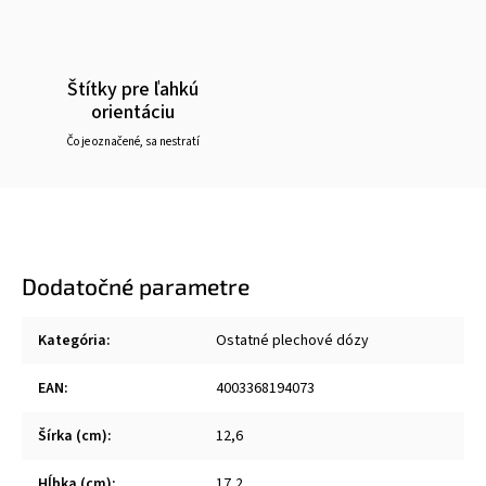
Štítky pre ľahkú
orientáciu
Čo je označené, sa nestratí
Dodatočné parametre
Kategória
:
Ostatné plechové dózy
EAN
:
4003368194073
Šírka (cm)
:
12,6
Hĺbka (cm)
:
17,2