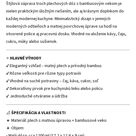
Štýlová súprava troch plechových dóz s bambusovým vekom je
nielen praktickým úložným riešením, ale aj krásnym doplnkom do
každej modernej kuchyne. Minimalistický dizajn v jemných
moderných odtieňoch a matnej povrchovej úprave sa hodí na
otvorené police aj pracovnú dosku. Vhodné na uloženie kávy, čaju,
cukru, múky alebo sušienok.
⭐
HLAVNÉ VÝHODY
✔ Elegantný vzhľad – matný plech a prírodný bambus
✔ Rôzne veľkosti pre rôzne typy potravín
✔ Vhodné na suché potraviny – čaj, káva, cukor, soľ
✔ Dekoratívny prvok pre kuchynskú linku alebo policu
✔ Jednoduché otváranie a údržba
📐
ŠPECIFIKÁCIA A VLASTNOSTI
🔸 Materiál: plech s matnou úpravou + bambusové veko
🔸 Objem:
• Malá dóza: cca 1200 ml (17,2 × 12,6 × 9 cm)