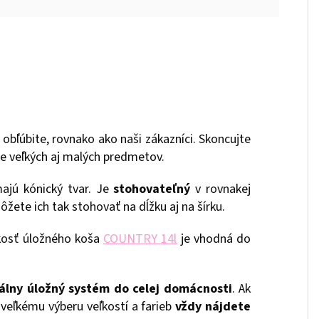
obľúbite, rovnako ako naši zákazníci. Skoncujte
e veľkých aj malých predmetov.
ajú kónický tvar. Je
stohovateľný
v rovnakej
Môžete ich tak stohovať na dĺžku aj na šírku.
ľkosť úložného koša
COUNTRY 14l
je vhodná do
álny úložný systém do celej domácnosti
. Ak
eľkému výberu veľkostí a farieb
vždy nájdete