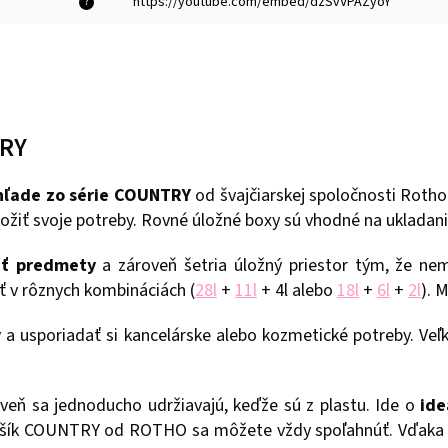
https://youtube.com/embed/dzSvVPAZyoY
?
TRY
hľade zo série COUNTRY
od švajčiarskej spoločnosti Rotho 
ožiť svoje potreby. Rovné úložné boxy sú vhodné na ukladani
ať predmety
a zároveň šetria úložný priestor tým, že nem
ť v rôznych kombináciách (
28l
+
11l
+ 4l alebo
18l
+
6l
+
2l
). 
y
a usporiadať si kancelárske alebo kozmetické potreby. Ve
eň sa jednoducho udržiavajú, keďže sú z plastu. Ide o
ide
košík COUNTRY od ROTHO sa môžete vždy spoľahnúť. Vďaka v