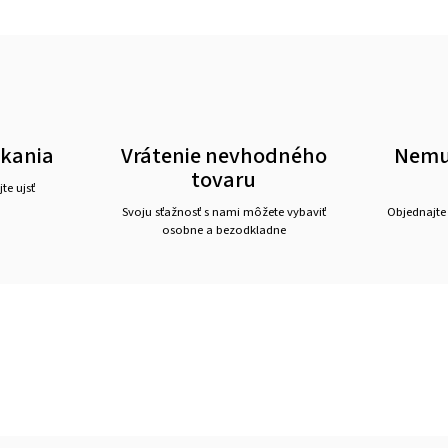
akania
Vrátenie nevhodného
Nemus
tovaru
te ujsť
Svoju sťažnosť s nami môžete vybaviť
Objednajte
osobne a bezodkladne