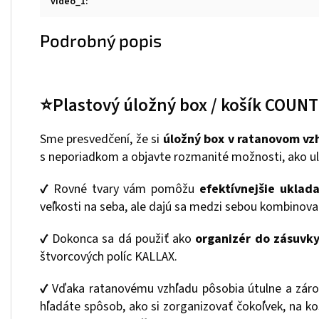
video_1
:
Podrobný popis
⭐Plastový úložný box / košík COUN
Sme presvedčení, že si
úložný box v ratanovom vz
s neporiadkom a objavte rozmanité možnosti, ako ul
✔ Rovné tvary vám pomôžu
efektívnejšie uklad
veľkosti na seba, ale dajú sa medzi sebou kombinova
✔ Dokonca sa dá použiť ako
organizér do zásuvk
štvorcových políc KALLAX.
✔ Vďaka ratanovému vzhľadu pôsobia útulne a zárov
hľadáte spôsob, ako si zorganizovať čokoľvek, na 