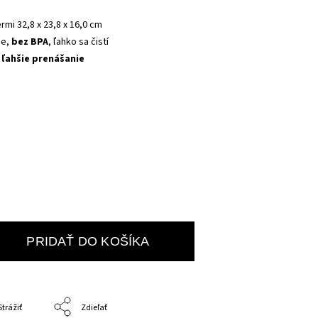
rmi 32,8 x 23,8 x 16,0 cm
e, 
bez BPA
, ľahko sa čistí
 ľahšie prenášanie
PRIDAŤ DO KOŠÍKA
Strážiť
Zdieľať