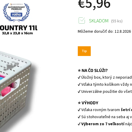
€5,96
SKLADOM
(55 ks)
Môžeme doručiť do:
12.8.2026
Tip
⭐ NA ČO SLÚŽI?
✔ Úložný box, ktorý z neporiad
✔ Vďaka týmto košíkom vždy ná
✔ Univerzálne použitie do všet
⭐ VÝHODY
✔ Vďaka rovným tvarom 
šetrí
✔ Sú stohovateľné na seba aj 
✔ 
Výberom zo 7 veľkostí
 náj