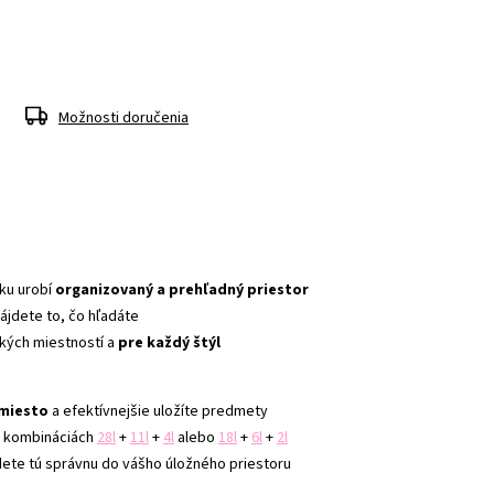
Možnosti doručenia
ku urobí 
organizovaný a prehľadný priestor
jdete to, čo hľadáte
kých miestností a 
pre každý štýl
 miesto
 a efektívnejšie uložíte predmety
v kombináciách 
28l
 + 
11l
 + 
4l
 alebo 
18l
 + 
6l
 + 
2l
dete tú správnu do vášho úložného priestoru