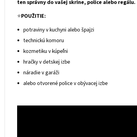
ten správny do vašej skrine, police alebo regálu.
⭐
POUŽITIE:
potraviny v kuchyni alebo špajzi
technickú komoru
kozmetiku v kúpeľni
hračky v detskej izbe
náradie v garáži
alebo otvorené police v obývacej izbe