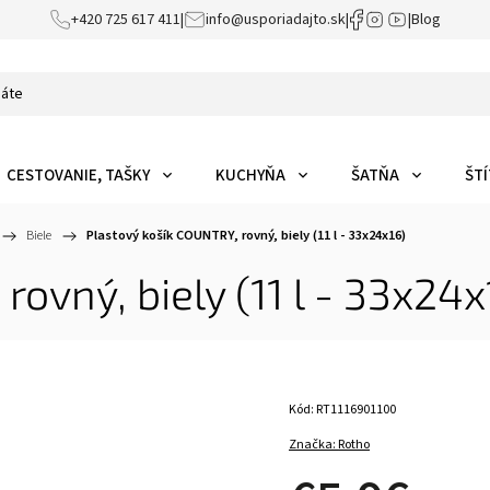
+420 725 617 411
|
info@usporiadajto.sk
|
|
Blog
CESTOVANIE, TAŠKY
KUCHYŇA
ŠATŇA
ŠTÍ
/
Biele
/
Plastový košík COUNTRY, rovný, biely (11 l - 33x24x16)
ovný, biely (11 l - 33x24x
Kód:
RT1116901100
Značka:
Rotho