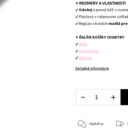
⭐ ROZMERY A VLASTNOSTI
✔ 
Odolný
 a pevný kôš s rozme
✔ Plastový v ratanovom vzhľad
✔ Majú po stranách 
madlá pre
⭐ ĎALŠIE KOŠÍKY COUNTRY
✔ 
Biele
✔ 
Antracitové
✔ 
Béžové
Detailné informácie
Opýtať sa