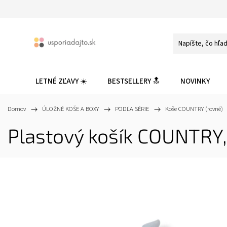
LETNÉ ZĽAVY ☀️
BESTSELLERY 🔝
NOVINKY
Domov
/
ÚLOŽNÉ KOŠE A BOXY
/
PODĽA SÉRIE
/
Koše COUNTRY (rovné)
Plastový košík COUNTRY, r