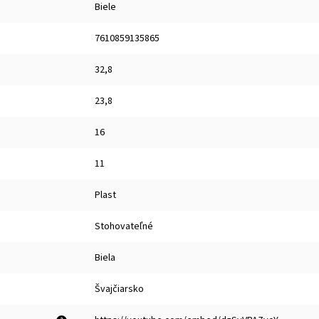
Biele
7610859135865
32,8
23,8
16
11
Plast
Stohovateľné
Biela
Švajčiarsko