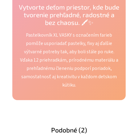
Vytvorte deťom priestor, kde bude
tvorenie prehľadné, radostné a
bez chaosu. 🖍️✨
Pastelkovník XL VASKY s označením farieb
pomôže usporiadať pastelky, fixy aj ďalšie
výtvarné potreby tak, aby boli stále po ruke.
Vďaka 12 priehradkám, prírodnému materiálu a
prehľadnému členeniu podporí poriadok,
samostatnosť aj kreativitu v každom detskom
kútiku.
Podobné (2)