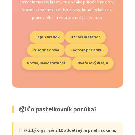
samostatnosť aj kreativitu a vďaka prírodnému drevu
krásne zapadne do detskej izby, herného kútika aj
pracovného miesta pre malých tvorcov.
12 priehradok
Označenie farieb
Prírodné drevo
Podpora poriadku
Rozvoj samostatnosti
Nadčasový dizajn
📦 Čo pastelkovník ponúka?
Praktický organizér s
12 oddelenými priehradkami
,