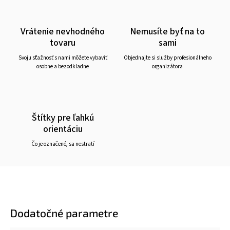
Vrátenie nevhodného
Nemusíte byť na to
tovaru
sami
Svoju sťažnosť s nami môžete vybaviť
Objednajte si služby profesionálneho
osobne a bezodkladne
organizátora
Štítky pre ľahkú
orientáciu
Čo je označené, sa nestratí
Dodatočné parametre