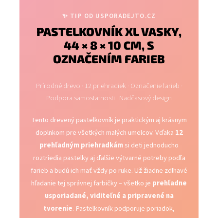
✨ TIP OD USPORADEJTO.CZ
PASTELKOVNÍK XL VASKY,
44 × 8 × 10 CM, S
OZNAČENÍM FARIEB
Prírodné drevo · 12 priehradiek · Označenie farieb ·
Podpora samostatnosti · Nadčasový design
Tento drevený pastelkovník je praktickým aj krásnym
doplnkom pre všetkých malých umelcov. Vďaka
12
prehľadným priehradkám
si deti jednoducho
roztriedia pastelky aj ďalšie výtvarné potreby podľa
farieb a budú ich mať vždy po ruke. Už žiadne zdlhavé
hľadanie tej správnej farbičky – všetko je
prehľadne
usporiadané, viditeľné a pripravené na
tvorenie
. Pastelkovník podporuje poriadok,