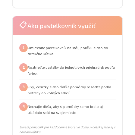
📋
Ako pastelkovník využiť
1
Umiestnite pastelkovník na stôl, poličku alebo do
detského kútika.
2
Roztrieďte pastelky do jednotlivých priehradiek podľa
farieb.
3
Fixy, ceruzky alebo ďalšie pomôcky rozdeľte podľa
potreby do voľných sekcií.
4
Nechajte dieťa, aby si pomôcky samo bralo aj
ukládalo späť na svoje miesto.
Skvelý pomocník pre každodenné tvorenie doma, v detskej izbe aj v
hernom kútiku.