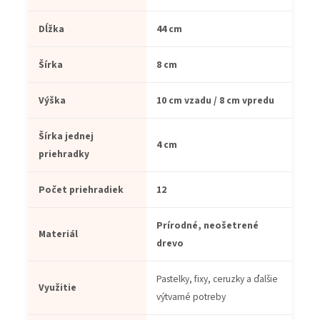
Dĺžka
44 cm
Šírka
8 cm
Výška
10 cm vzadu / 8 cm vpredu
Šírka jednej
4 cm
priehradky
Počet priehradiek
12
Prírodné, neošetrené
Materiál
drevo
Pastelky, fixy, ceruzky a ďalšie
Využitie
výtvarné potreby