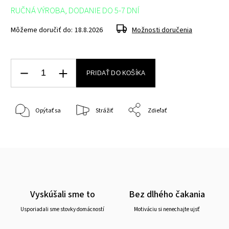
RUČNÁ VÝROBA, DODANIE DO 5-7 DNÍ
Môžeme doručiť do:
18.8.2026
Možnosti doručenia
PRIDAŤ DO KOŠÍKA
Opýtať sa
Strážiť
Zdieľať
Vyskúšali sme to
Bez dlhého čakania
Usporiadali sme stovky domácností
Motiváciu si nenechajte ujsť