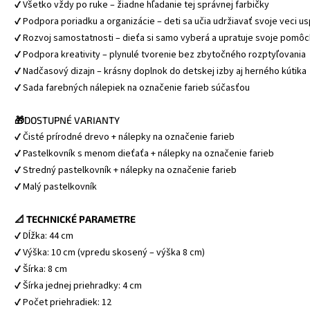
✔ Všetko vždy po ruke – žiadne hľadanie tej správnej farbičky
✔ Podpora poriadku a organizácie – deti sa učia udržiavať svoje veci u
✔ Rozvoj samostatnosti – dieťa si samo vyberá a upratuje svoje pomô
✔ Podpora kreativity – plynulé tvorenie bez zbytočného rozptyľovania
✔ Nadčasový dizajn – krásny doplnok do detskej izby aj herného kútika
🎁
DOSTUPNÉ VARIANTY
✔ Čisté prírodné drevo + nálepky na označenie farieb
✔ Pastelkovník s menom dieťaťa + nálepky na označenie farieb
✔ Stredný pastelkovník + nálepky na označenie farieb
📐 TECHNICKÉ PARAMETRE
✔ Dĺžka: 44 cm
✔ Výška: 10 cm (vpredu skosený – výška 8 cm)
✔ Šírka: 8 cm
✔ Šírka jednej priehradky: 4 cm
✔ Počet priehradiek: 12