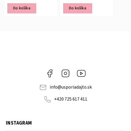
Do košíka
Do košíka
Facebook
Instagram
YouTube
info
@
usporiadajto.sk
+420 725 617 411
INSTAGRAM