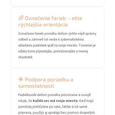
🌈 Označenie farieb – ešte
rýchlejšia orientácia
Označenie farieb pomáha deťom rýchlo nájsť správny
odtieň a zároveň ich vedie k systematickému
ukladaniu pasteliek späť na svoje miesto. Tvorenie je
vďaka tomu plynulejšie, prirodzenejšie a menej
chaotické.
🌟 Podpora poriadku a
samostatnosti
Pastelkovník deťom pomáha prirodzene si osvojiť
návyk, že
každá vec má svoje miesto
. Keď majú
pomôcky prehľadne po ruke, ľahšie si ich samé
pripravia, použijú aj upratajú bez pomoci dospelých.