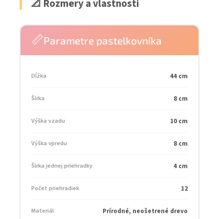
📐 Rozmery a vlastnosti
📏
Parametre pastelkovníka
Dĺžka
44 cm
Šírka
8 cm
Výška vzadu
10 cm
Výška vpredu
8 cm
Šírka jednej priehradky
4 cm
Počet priehradiek
12
Materiál
Prírodné, neošetrené drevo