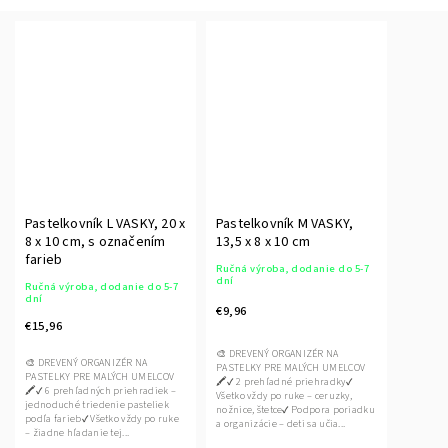
Pastelkovník L VASKY, 20 x
Pastelkovník M VASKY,
8 x 10 cm, s označením
13,5 x 8 x 10 cm
farieb
Ručná výroba, dodanie do 5-7
dní
Ručná výroba, dodanie do 5-7
dní
€9,96
€15,96
🎨 DREVENÝ ORGANIZÉR NA
🎨 DREVENÝ ORGANIZÉR NA
PASTELKY PRE MALÝCH UMELCOV
PASTELKY PRE MALÝCH UMELCOV
🖍️✔ 2 prehľadné priehradky✔
🖍️✔ 6 prehľadných priehradiek –
Všetko vždy po ruke – ceruzky,
jednoduché triedenie pasteliek
nožnice, štetce✔ Podpora poriadku
podľa farieb✔ Všetko vždy po ruke
a organizácie – deti sa učia...
– žiadne hľadanie tej...