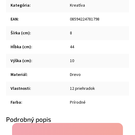
Kategória
:
Kreatíva
EAN
:
08594224781798
Šírka (cm)
:
8
Hĺbka (cm)
:
44
Výška (cm)
:
10
Materiál
:
Drevo
Vlastnosti
:
12 priehradok
Farba
:
Prírodné
Podrobný popis