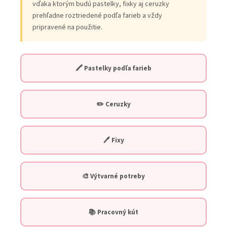
vďaka ktorým budú pastelky, fixky aj ceruzky
prehľadne roztriedené podľa farieb a vždy
pripravené na použitie.
🖍️ Pastelky podľa farieb
✏️ Ceruzky
🖊️ Fixy
🎨 Výtvarné potreby
📚 Pracovný kút