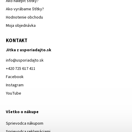
Ako nalepiť štítky?
Ako vyrábame štítky?
Hodnotenie obchodu
Moja objednávka
KONTAKT
Jitka z usporiadajto.sk
info
@
usporiadajto.sk
+420 725 617 411
Facebook
Instagram
YouTube
Všetko o nákupe
Sprievodca nákupom
Sprievodca reklamáciami