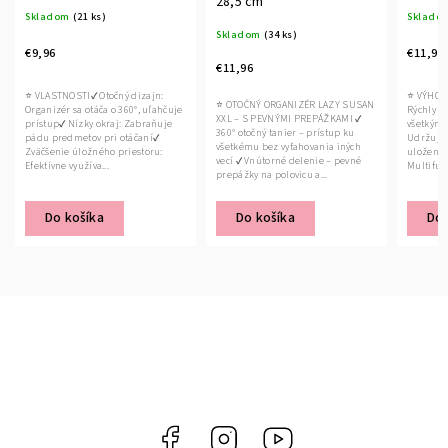
28,5 cm
Skladom
(21 ks)
Sklado
Skladom
(34 ks)
€9,96
€11,96
€11,96
⭐ VLASTNOSTI✔ Otočný dizajn:
⭐ VÝHOD
⭐ OTOČNÝ ORGANIZÉR LAZY SUSAN
Organizér sa otáča o 360°, uľahčuje
Rýchly a
XXL – S PEVNÝMI PREPÁŽKAMI ✔
prístup✔ Nízky okraj: Zabraňuje
všetkým 
360° otočný tanier – prístup ku
pádu predmetov pri otáčaní✔
Udržuje 
všetkému bez vyťahovania iných
Zväčšenie úložného priestoru:
uložený
vecí ✔ Vnútorné delenie – pevné
Efektívne využíva...
Multifun
prepážky na polovicu a...
Do košíka
Do košíka
Do 
Facebook
Instagram
YouTube