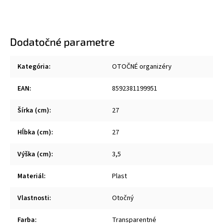
Dodatočné parametre
Kategória
:
OTOČNÉ organizéry
EAN
:
8592381199951
Šírka (cm)
:
27
Hĺbka (cm)
:
27
Výška (cm)
:
3,5
Materiál
:
Plast
Vlastnosti
:
Otočný
Farba
:
Transparentné