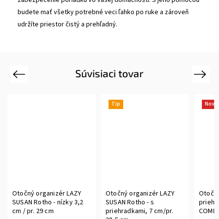
zabezpečenie poriadku vo vašej domácnosti. S jeho pomocou
budete mať všetky potrebné veci ľahko po ruke a zároveň
udržíte priestor čistý a prehľadný.
Súvisiaci tovar
Previous
Next
Tip
Novi
Otočný organizér LAZY
Otočný organizér LAZY
Otočný
SUSAN Rotho - nízky 3,2
SUSAN Rotho - s
priehr
cm / pr. 29 cm
priehradkami, 7 cm/pr.
COMPAC