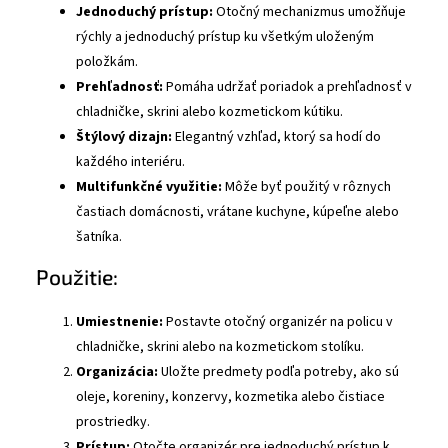
Jednoduchý prístup:
Otočný mechanizmus umožňuje
rýchly a jednoduchý prístup ku všetkým uloženým
položkám.
Prehľadnosť:
Pomáha udržať poriadok a prehľadnosť v
chladničke, skrini alebo kozmetickom kútiku.
Štýlový dizajn:
Elegantný vzhľad, ktorý sa hodí do
každého interiéru.
Multifunkčné využitie:
Môže byť použitý v rôznych
častiach domácnosti, vrátane kuchyne, kúpeľne alebo
šatníka.
Použitie:
Umiestnenie:
Postavte otočný organizér na policu v
chladničke, skrini alebo na kozmetickom stolíku.
Organizácia:
Uložte predmety podľa potreby, ako sú
oleje, koreniny, konzervy, kozmetika alebo čistiace
prostriedky.
Prístup:
Otočte organizér pre jednoduchý prístup k