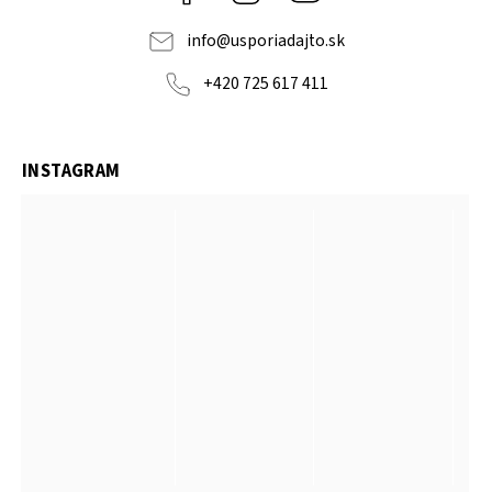
info
@
usporiadajto.sk
+420 725 617 411
INSTAGRAM