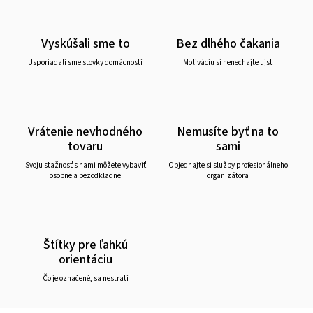
Vyskúšali sme to
Bez dlhého čakania
Usporiadali sme stovky domácností
Motiváciu si nenechajte ujsť
Vrátenie nevhodného
Nemusíte byť na to
tovaru
sami
Svoju sťažnosť s nami môžete vybaviť
Objednajte si služby profesionálneho
osobne a bezodkladne
organizátora
Štítky pre ľahkú
orientáciu
Čo je označené, sa nestratí