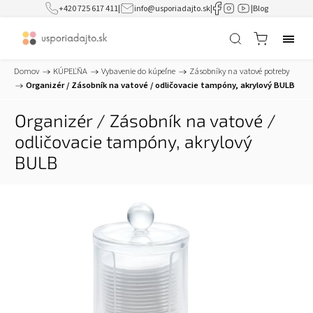
+420 725 617 411
|
info@usporiadajto.sk
|
|
Blog
Domov
/
KÚPEĽŇA
/
Vybavenie do kúpeľne
/
Zásobníky na vatové potreby
/
Organizér / Zásobník na vatové / odličovacie tampóny, akrylový BULB
Organizér / Zásobník na vatové /
odličovacie tampóny, akrylový
BULB