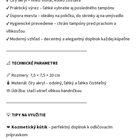
✔ Číry akryl – hneď vidíte, koľko zostáva
✔ Praktický výrez – ľahké vybratie aj posledného tampónu
✔ Úspora miesta – ideálny na poličku, do skrinky aj na umývadlo
✔ Hygienické prevedenie – chráni tampóny pred prachom a
vlhkosťou
✔ Moderný vzhľad – decentný a elegantný doplnok každej kúpeľne
──────────────────────────
📐
TECHNICKÉ PARAMETRE
📏 Rozmery: 7,5 × 7,5 × 20 cm
🧴 Materiál: číry akryl – odolný, ľahký a ľahko čistiteľný
🧼 Údržba: stačí utrieť vlhkou handričkou
──────────────────────────
💡
TIPY NA VYUŽITIE
💋
Kozmetický kútik
– perfektný doplnok k odličovacím
prípravkom