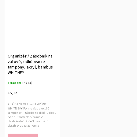
Organizér / Zásobník na
vatové, odličovacie
tampóny, akryl, bambus
WHITNEY
Skladom
(46 ks)
€5,12
⭐ DÓZA NA VATové TAMPÓNY
WHITNEY✔ Pojme viac ako 100
tampónov – zásoba na dlhšiu dobu
bez nutnosti dopĺňania✔
Uzatvárateľné viečko – chráni
obsah pred prachom a
nečistotami✔...