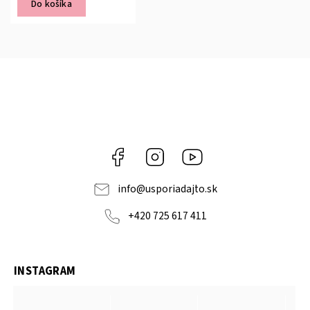
Do košíka
Facebook
Instagram
YouTube
info
@
usporiadajto.sk
+420 725 617 411
INSTAGRAM