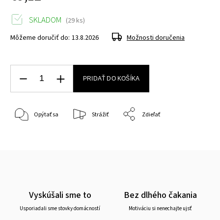
SKLADOM
(29 ks)
Môžeme doručiť do:
13.8.2026
Možnosti doručenia
PRIDAŤ DO KOŠÍKA
Opýtať sa
Strážiť
Zdieľať
Vyskúšali sme to
Bez dlhého čakania
Usporiadali sme stovky domácností
Motiváciu si nenechajte ujsť