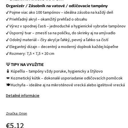
Organizér / Zásobník na vatové / odličovacie tampóny
✔ Pojme viac ako 100 tampónov – ideálna zásoba na každý deň
✔ Priehľadný akryl – okamžitý prehľad o obsahu
✔ Výrez v spodnej časti – jednoduché a hygienické vybratie tampónov
✔ Úsporný tvar – zmestí sa na poličku, do skrinky aj na umývadlo
✔ Odolný materiál – číry akryl je ľahký, pevný a ľahko sa čistí
✔ Elegantný dizajn – decentný a moderný doplnok každej kúpeľne
✔ Rozmery: 7,5 × 7,5 × 20 cm
💡 TIPY NA VYUŽITIE
🧴 Kúpeľňa – tampóny vždy poruke, hygienicky a štýlovo
💋 Kozmetický kútik – dokonalé usporiadanie odličovacích pomôcok
🍽️ Kuchyňa – ideálne aj na mikroténové vrecká alebo igelitové vrecká
Detailné informácie
Značka:
Orion
€5,12