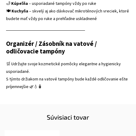
🛁
Kúpeľňa
– usporiadané tampóny vždy po ruke
🍽️
Kuchyňa
– skvelý aj ako dávkovač mikroténových vreciek, ktoré
budete mať vždy po ruke a prehľadne uskladnené
──────────────────────────
Organizér / Zásobník na vatové /
odličovacie tampóny
🛒 Udržujte svoje kozmetické pomôcky elegantne a hygienicky
usporiadané.
S týmto držiakom na vatové tampóny bude každé odličovanie ešte
príjemnejšie 🌿💧🧴
Súvisiaci tovar