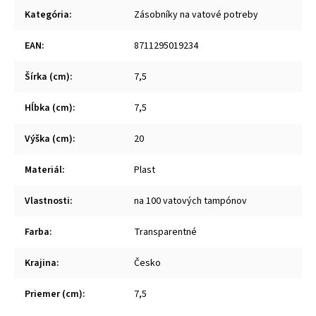
Kategória
:
Zásobníky na vatové potreby
EAN
:
8711295019234
Šírka (cm)
:
7,5
Hĺbka (cm)
:
7,5
Výška (cm)
:
20
Materiál
:
Plast
Vlastnosti
:
na 100 vatových tampónov
Farba
:
Transparentné
Krajina
:
Česko
Priemer (cm)
:
7,5