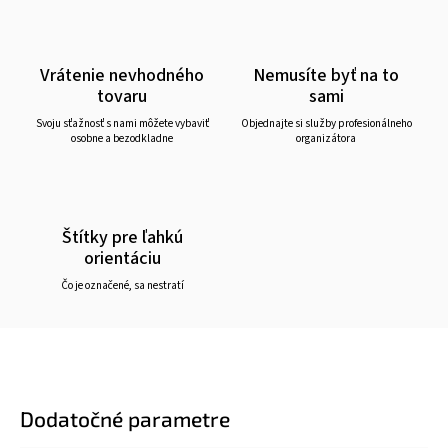
Vrátenie nevhodného
Nemusíte byť na to
tovaru
sami
Svoju sťažnosť s nami môžete vybaviť
Objednajte si služby profesionálneho
osobne a bezodkladne
organizátora
Štítky pre ľahkú
orientáciu
Čo je označené, sa nestratí
Dodatočné parametre