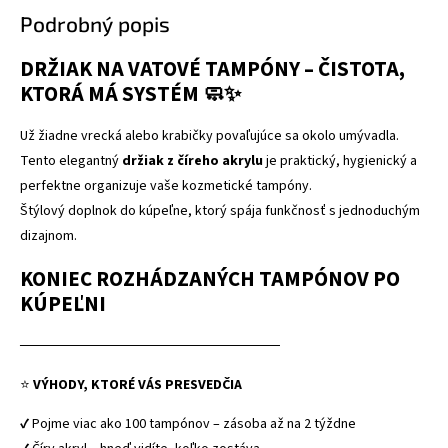
Podrobný popis
DRŽIAK NA VATOVÉ TAMPÓNY – ČISTOTA,
KTORÁ MÁ SYSTÉM 🧼✨
Už žiadne vrecká alebo krabičky povaľujúce sa okolo umývadla.
Tento elegantný
držiak z číreho akrylu
je praktický, hygienický a
perfektne organizuje vaše kozmetické tampóny.
Štýlový doplnok do kúpeľne, ktorý spája funkčnosť s jednoduchým
dizajnom.
KONIEC ROZHÁDZANÝCH TAMPÓNOV PO
KÚPEĽNI
──────────────────────────
⭐
VÝHODY, KTORÉ VÁS PRESVEDČIA
✔ Pojme viac ako 100 tampónov – zásoba až na 2 týždne