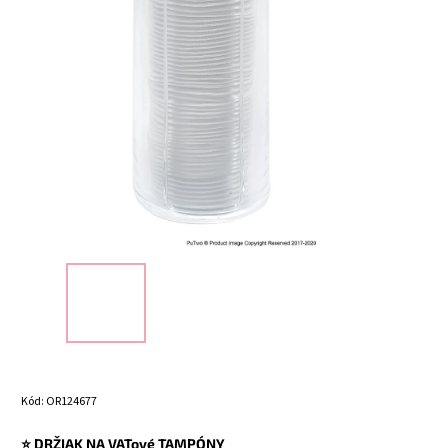
Kód:
OR124677
⭐ DRŽIAK NA VATové TAMPÓNY