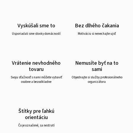
Vyskúšali sme to
Bez dlhého čakania
Usporiadali sme stovky domácností
Motiváciu si nenechajte ujsť
Vrátenie nevhodného
Nemusíte byť na to
tovaru
sami
Svoju sťažnosť s nami môžete vybaviť
Objednajte si služby profesionálneho
osobne a bezodkladne
organizátora
Štítky pre ľahkú
orientáciu
Čo je označené, sa nestratí