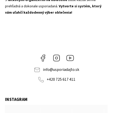
S
látkovými organizérmi na oblečenie
bude každá skriňa
prehľadná a dokonale usporiadaná.
Vytvorte si systém, ktorý
vám uľahčí každodenný výber oblečenia!
Facebook
Instagram
YouTube
info
@
usporiadajto.sk
+420 725 617 411
INSTAGRAM