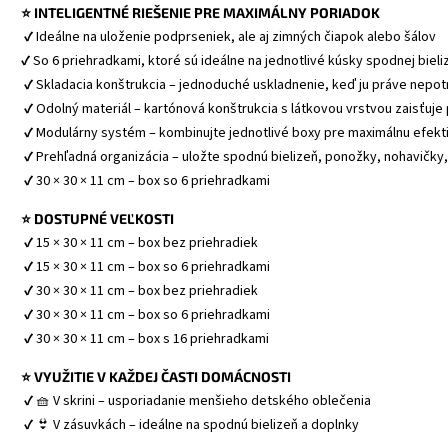
⭐ INTELIGENTNÉ RIEŠENIE PRE MAXIMÁLNY PORIADOK
 ✔ Ideálne na uloženie podprseniek, ale aj zimných čiapok alebo šálov
✔ So 6 priehradkami, ktoré sú ideálne na jednotlivé kúsky spodnej bieli
 ✔ Skladacia konštrukcia – jednoduché uskladnenie, keď ju práve nepo
 ✔ Odolný materiál – kartónová konštrukcia s látkovou vrstvou zaisťuj
 ✔ Modulárny systém – kombinujte jednotlivé boxy pre maximálnu efekti
 ✔ Prehľadná organizácia – uložte spodnú bielizeň, ponožky, nohavičky, 
 ✔ 30 × 30 × 11 cm – box so 6 priehradkami
⭐ DOSTUPNÉ VEĽKOSTI
 ✔ 15 × 30 × 11 cm – box bez priehradiek
 ✔ 15 × 30 × 11 cm – box so 6 priehradkami
 ✔ 30 × 30 × 11 cm – box bez priehradiek
 ✔ 30 × 30 × 11 cm – box so 6 priehradkami
 ✔ 30 × 30 × 11 cm – box s 16 priehradkami 
⭐ VYUŽITIE V KAŽDEJ ČASTI DOMÁCNOSTI
 ✔ 🧺 V skrini – usporiadanie menšieho detského oblečenia
 ✔ 👙 V zásuvkách – ideálne na spodnú bielizeň a doplnky 