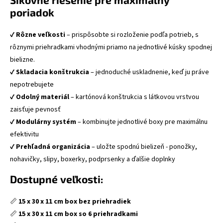
poriadok
✔️
Rôzne veľkosti
– prispôsobte si rozloženie podľa potrieb, s
rôznymi priehradkami vhodnými priamo na jednotlivé kúsky spodnej
bielizne.
✔️
Skladacia konštrukcia
– jednoduché uskladnenie, keď ju práve
nepotrebujete
✔️
Odolný materiál
– kartónová konštrukcia s látkovou vrstvou
zaisťuje pevnosť
✔️
Modulárny systém
– kombinujte jednotlivé boxy pre maximálnu
efektivitu
✔️
Prehľadná organizácia
– uložte spodnú bielizeň - ponožky,
nohavičky, slipy, boxerky, podprsenky a ďalšie doplnky
Dostupné veľkosti:
📏
15 x 30 x 11 cm box bez priehradiek
📏
15 x 30 x 11 cm box so 6 priehradkami