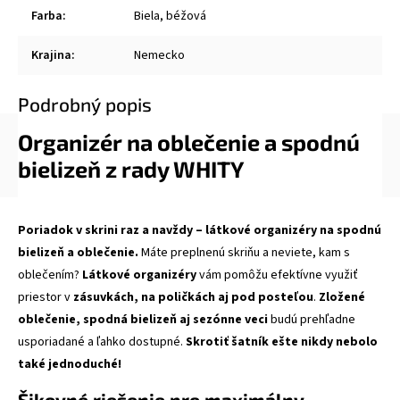
Farba
:
Biela, béžová
Krajina
:
Nemecko
Podrobný popis
Organizér na oblečenie a spodnú
bielizeň z rady WHITY
Poriadok v skrini raz a navždy – látkové organizéry na spodnú
bielizeň a oblečenie.
Máte preplnenú skriňu a neviete, kam s
oblečením?
Látkové organizéry
vám pomôžu efektívne využiť
priestor v
zásuvkách, na poličkách aj pod posteľou
.
Zložené
oblečenie, spodná bielizeň aj sezónne veci
budú prehľadne
usporiadané a ľahko dostupné.
Skrotiť šatník ešte nikdy nebolo
také jednoduché!
Šikovné riešenie pre maximálny