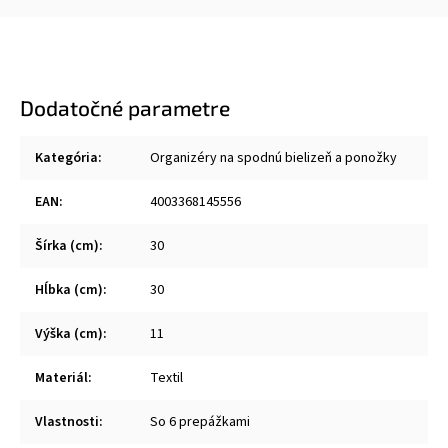
Dodatočné parametre
Kategória
:
Organizéry na spodnú bielizeň a ponožky
EAN
:
4003368145556
Šírka (cm)
:
30
Hĺbka (cm)
:
30
Výška (cm)
:
11
Materiál
:
Textil
Vlastnosti
:
So 6 prepážkami