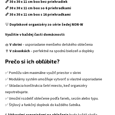
📏 30 x 30 x 11 cm box bez priehradiek
📏 30 x 30 x 11 cm box so 6 priehradkami
📏 30 x 30 x 11 cm box s 16 priehradkami
💡
Doplnkové organizéry zo série šedej NON-W
Využitie v každej časti domácnosti:
🧺
V skrini
– usporiadanie menšieho detského oblečenia
👙
V zásuvkách
– perfektné na spodnú bielizeň a doplnky
Prečo si ich obľúbite?
✅ Pomôžu vám maximálne využiť priestor v skrini
✅ Modulárny systém umožňuje vytvoriť si vlastné usporiadanie
✅ Skladacia konštrukcia šetrí miesto, keď organizéry
nepotrebujete.
✅ Umožní rozdeliť oblečenie podľa farieb, sezón alebo typu.
✅ Štýlový a funkčný doplnok do každého šatníka.