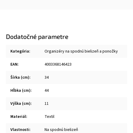
Dodatočné parametre
Kategória
:
Organizéry na spodnú bielizeň a ponožky
EAN
:
4003368146423
Šírka (cm)
:
34
Hĺbka (cm)
:
44
Výška (cm)
:
11
Materiál
:
Textil
Vlastnosti
:
Na spodnú bielizeň