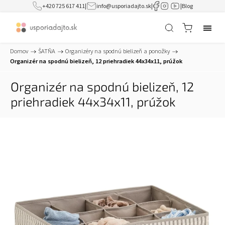
+420 725 617 411
|
info@usporiadajto.sk
|
|
Blog
Domov
/
ŠATŇA
/
Organizéry na spodnú bielizeň a ponožky
/
Organizér na spodnú bielizeň, 12 priehradiek 44x34x11, prúžok
Organizér na spodnú bielizeň, 12
priehradiek 44x34x11, prúžok