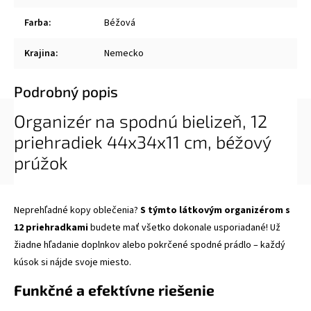
Farba
:
Béžová
Krajina
:
Nemecko
Podrobný popis
Organizér na spodnú bielizeň, 12
priehradiek 44x34x11 cm, béžový
prúžok
Neprehľadné kopy oblečenia?
S týmto látkovým organizérom s
12 priehradkami
budete mať všetko dokonale usporiadané! Už
žiadne hľadanie doplnkov alebo pokrčené spodné prádlo – každý
kúsok si nájde svoje miesto.
Funkčné a efektívne riešenie