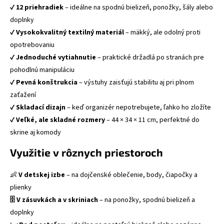
✔
12 priehradiek
– ideálne na spodnú bielizeň, ponožky, šály alebo
doplnky
✔
Vysokokvalitný textilný materiál
– mäkký, ale odolný proti
opotrebovaniu
✔
Jednoduché vytiahnutie
– praktické držadlá po stranách pre
pohodlnú manipuláciu
✔
Pevná konštrukcia
– výstuhy zaisťujú stabilitu aj pri plnom
zaťažení
✔
Skladací dizajn
– keď organizér nepotrebujete, ľahko ho zložíte
✔
Veľké, ale skladné rozmery
– 44 × 34 × 11 cm, perfektné do
skrine aj komody
Využitie v rôznych priestoroch
👶
V detskej izbe
– na dojčenské oblečenie, body, čiapočky a
plienky
🗄 V zásuvkách
a v skriniach
– na ponožky, spodnú bielizeň a
doplnky