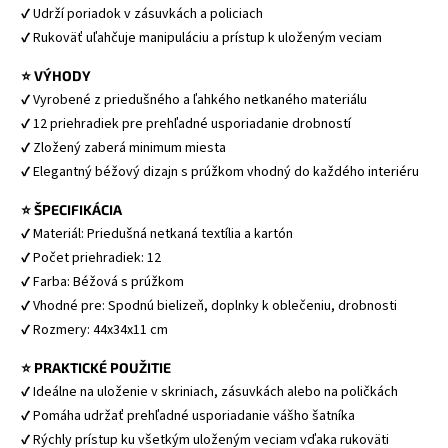
✔ Udrží poriadok v zásuvkách a policiach
✔ Rukoväť uľahčuje manipuláciu a prístup k uloženým veciam
⭐ VÝHODY
✔ Vyrobené z priedušného a ľahkého netkaného materiálu
✔ 12 priehradiek pre prehľadné usporiadanie drobností
✔ Zložený zaberá minimum miesta
✔ Elegantný béžový dizajn s prúžkom vhodný do každého interiéru
⭐ ŠPECIFIKÁCIA
✔ Materiál: Priedušná netkaná textília a kartón
✔ Počet priehradiek: 12
✔ Farba: Béžová s prúžkom
✔ Vhodné pre: Spodnú bielizeň, doplnky k oblečeniu, drobnosti
✔ Rozmery: 44x34x11 cm
⭐ PRAKTICKÉ POUŽITIE
✔ Ideálne na uloženie v skriniach, zásuvkách alebo na poličkách
✔ Pomáha udržať prehľadné usporiadanie vášho šatníka
✔ Rýchly prístup ku všetkým uloženým veciam vďaka rukoväti