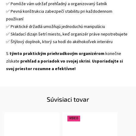
✅ Pomôže vám udržať prehľadný a organizovaný šatník
✅ Pevná konštrukcia zabezpečí stabilitu pri každodennom
používaní
✅ Praktické držadlá umožňujú jednoduchú manipuláciu
✅ Skladací dizajn šetrí miesto, keď organizér práve nepotrebujete
✅ Štýlový doplnok, ktorý sa hodí do akéhokoľvek interiéru
S
týmto praktickým priehradkovým organizérom
konečne
získate
prehľad a poriadok vo svojej skrini
.
Usporiadajte si
svoj priestor rozumne a efektívne!
Súvisiaci tovar
VIDEO