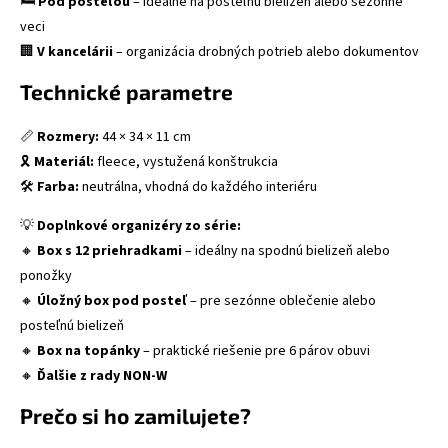
🛏
Pod posteľou
– ideálne na posteľnú bielizeň alebo sezónne
veci
🏢
V kancelárii
– organizácia drobných potrieb alebo dokumentov
Technické parametre
📏
Rozmery:
44 × 34 × 11 cm
🎗
Materiál:
fleece, vystužená konštrukcia
🛠
Farba:
neutrálna, vhodná do každého interiéru
💡
Doplnkové organizéry zo série:
🔸
Box s 12 priehradkami
– ideálny na spodnú bielizeň alebo
ponožky
🔸
Úložný box pod posteľ
– pre sezónne oblečenie alebo
posteľnú bielizeň
🔸
Box na topánky
– praktické riešenie pre 6 párov obuvi
🔸
Ďalšie z rady NON-W
Prečo si ho zamilujete?