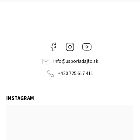
Facebook
Instagram
YouTube
info
@
usporiadajto.sk
+420 725 617 411
INSTAGRAM