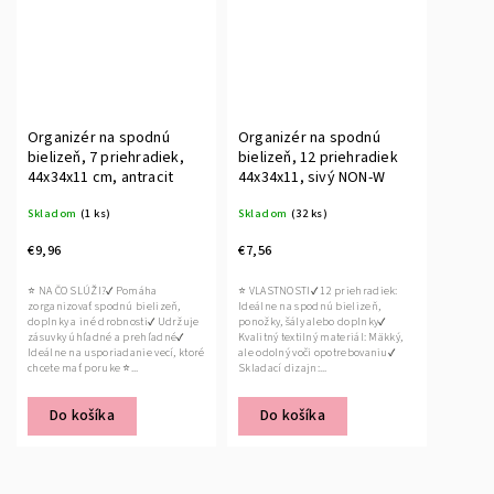
Organizér na spodnú
Organizér na spodnú
bielizeň, 7 priehradiek,
bielizeň, 12 priehradiek
44x34x11 cm, antracit
44x34x11, sivý NON-W
Skladom
(1 ks)
Skladom
(32 ks)
€9,96
€7,56
⭐ NA ČO SLÚŽI?✔ Pomáha
⭐ VLASTNOSTI✔ 12 priehradiek:
zorganizovať spodnú bielizeň,
Ideálne na spodnú bielizeň,
doplnky a iné drobnosti✔ Udržuje
ponožky, šály alebo doplnky✔
zásuvky úhľadné a prehľadné✔
Kvalitný textilný materiál: Mäkký,
Ideálne na usporiadanie vecí, ktoré
ale odolný voči opotrebovaniu✔
chcete mať poruke ⭐...
Skladací dizajn:...
Do košíka
Do košíka