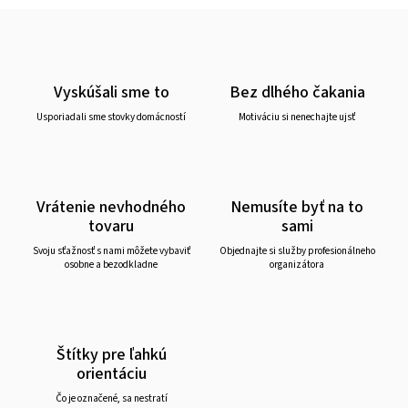
Vyskúšali sme to
Bez dlhého čakania
Usporiadali sme stovky domácností
Motiváciu si nenechajte ujsť
Vrátenie nevhodného
Nemusíte byť na to
tovaru
sami
Svoju sťažnosť s nami môžete vybaviť
Objednajte si služby profesionálneho
osobne a bezodkladne
organizátora
Štítky pre ľahkú
orientáciu
Čo je označené, sa nestratí