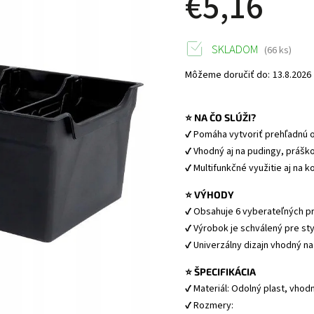
€5,16
SKLADOM
(66 ks)
Môžeme doručiť do:
13.8.2026
⭐ NA ČO SLÚŽI?
✔ Pomáha vytvoriť prehľadnú o
✔ Vhodný aj na pudingy, práško
✔ Multifunkčné využitie aj na 
⭐ VÝHODY
✔ Obsahuje 6 vyberateľných p
✔ Výrobok je schválený pre st
✔ Univerzálny dizajn vhodný na
⭐ ŠPECIFIKÁCIA
✔ Materiál: Odolný plast, vhod
✔ Rozmery: