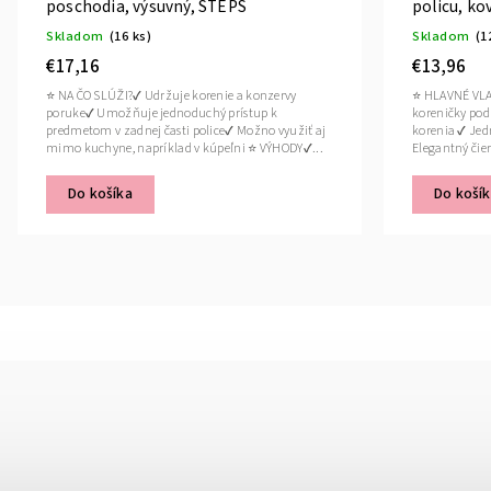
poschodia, výsuvný, STEPS
policu, ko
Skladom
(16 ks)
Skladom
(1
€17,16
€13,96
⭐ NA ČO SLÚŽI?✔ Udržuje korenie a konzervy
⭐ HLAVNÉ VLA
poruke✔ Umožňuje jednoduchý prístup k
koreničky pod
predmetom v zadnej časti police✔ Možno využiť aj
korenia ✔ Jed
mimo kuchyne, napríklad v kúpeľni ⭐ VÝHODY✔...
Elegantný čier
Do košíka
Do koší