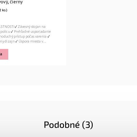
vový, čierny
2 ks)
STNOSTI✔ Závesný stojan na
 policu ✔ Prehľadné usporiadanie
noduchý prístup počas varenia ✔
ny dizajn ✔ Úspora miesta v...
ka
Podobné (3)