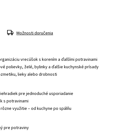
Možnosti doručenia
rganizáciu vrecúšok s korením a ďalšími potravinami
vé polievky, želé, bylinky a ďalšie kuchynské prísady
kozmetiku, lieky alebo drobnosti
riehradiek pre jednoduché usporiadanie
yk s potravinami
 rôzne využitie – od kuchyne po spálňu
ný pre potraviny