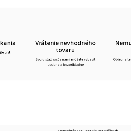
akania
Vrátenie nevhodného
Nemus
tovaru
te ujsť
Svoju sťažnosť s nami môžete vybaviť
Objednajte
osobne a bezodkladne