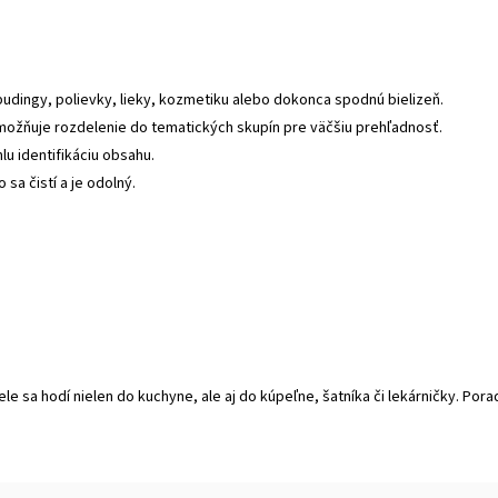
pudingy, polievky, lieky, kozmetiku alebo dokonca spodnú bielizeň.
ožňuje rozdelenie do tematických skupín pre väčšiu prehľadnosť.
lu identifikáciu obsahu.
sa čistí a je odolný.
le sa hodí nielen do kuchyne, ale aj do kúpeľne, šatníka či lekárničky. Por