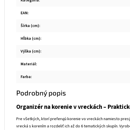
Kategória
:
EAN
:
Šírka (cm)
:
Hĺbka (cm)
:
Výška (cm)
:
Materiál
:
Farba
:
Podrobný popis
Organizér na korenie v vreckách – Praktick
Pre všetkých, ktorí preferujú korenie vo vreckách namiesto pres
vrecká s korením a rozdeliť ich až do 6 tematických skupín. Vyrob