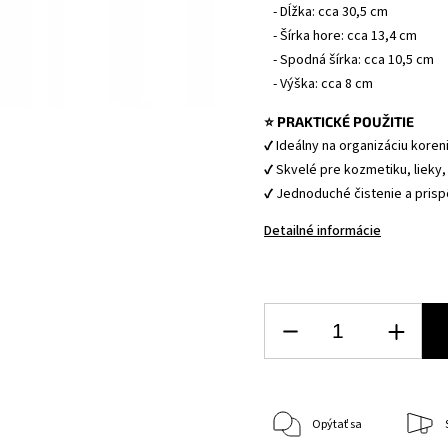
   - Dĺžka: cca 30,5 cm
   - Šírka hore: cca 13,4 cm
   - Spodná šírka: cca 10,5 cm
   - Výška: cca 8 cm
⭐ PRAKTICKÉ POUŽITIE
✔ Ideálny na organizáciu koreni
✔ Skvelé pre kozmetiku, lieky
✔ Jednoduché čistenie a pris
Detailné informácie
Opýtať sa