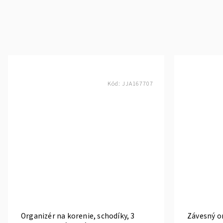
Kód:
JJA167707
Organizér na korenie, schodíky, 3
Závesný o