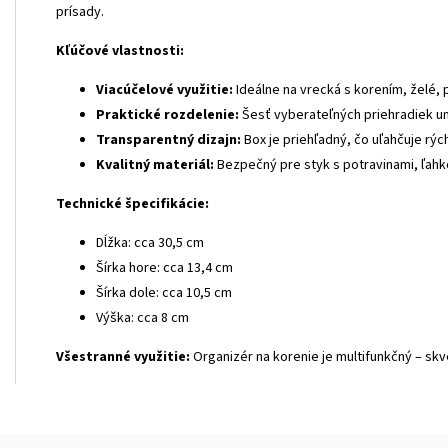
prísady.
Kľúčové vlastnosti:
Viacúčelové využitie:
Ideálne na vrecká s korením, želé, 
Praktické rozdelenie:
Šesť vyberateľných priehradiek um
Transparentný dizajn:
Box je priehľadný, čo uľahčuje rých
Kvalitný materiál:
Bezpečný pre styk s potravinami, ľahko 
Technické špecifikácie:
Dĺžka: cca 30,5 cm
Šírka hore: cca 13,4 cm
Šírka dole: cca 10,5 cm
Výška: cca 8 cm
Všestranné využitie:
Organizér na korenie je multifunkčný – skve