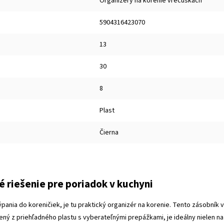
Organizéry na korenie vrecúškach
5904316423070
13
30
8
Plast
Čierna
é riešenie pre poriadok v kuchyni
ýpania do koreničiek, je tu praktický organizér na korenie. Tento zásobní
ený z priehľadného plastu s vyberateľnými prepážkami, je ideálny nielen na 