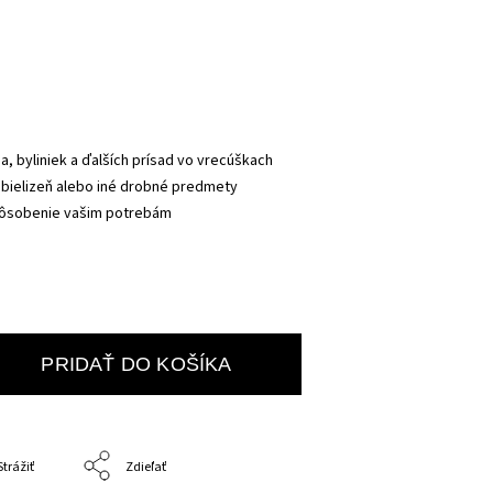
a, byliniek a ďalších prísad vo vrecúškach
, bielizeň alebo iné drobné predmety
pôsobenie vašim potrebám
PRIDAŤ DO KOŠÍKA
Strážiť
Zdieľať