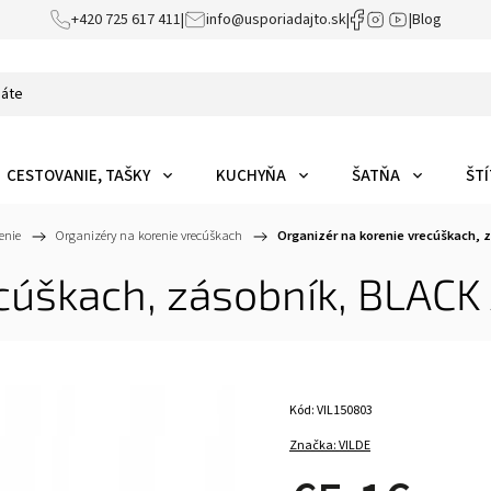
+420 725 617 411
|
info@usporiadajto.sk
|
|
Blog
CESTOVANIE, TAŠKY
KUCHYŇA
ŠATŇA
ŠTÍ
enie
/
Organizéry na korenie vrecúškach
/
Organizér na korenie vrecúškach,
ecúškach, zásobník, BLAC
Kód:
VIL150803
Značka:
VILDE