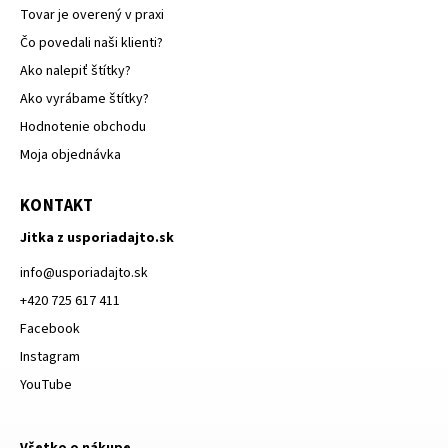
Tovar je overený v praxi
Čo povedali naši klienti?
Ako nalepiť štítky?
Ako vyrábame štítky?
Hodnotenie obchodu
Moja objednávka
KONTAKT
Jitka z usporiadajto.sk
info
@
usporiadajto.sk
+420 725 617 411
Facebook
Instagram
YouTube
Všetko o nákupe