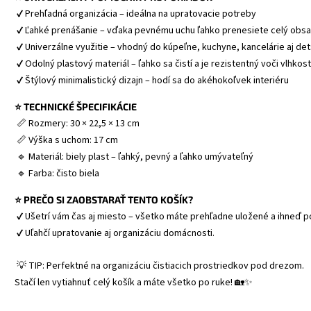
 ✔ Prehľadná organizácia – ideálna na upratovacie potreby
 ✔ Ľahké prenášanie – vďaka pevnému uchu ľahko prenesiete celý obs
 ✔ Univerzálne využitie – vhodný do kúpeľne, kuchyne, kancelárie aj det
 ✔ Odolný plastový materiál – ľahko sa čistí a je rezistentný voči vlhkost
 ✔ Štýlový minimalistický dizajn – hodí sa do akéhokoľvek interiéru 
⭐ TECHNICKÉ ŠPECIFIKÁCIE
 📏 Rozmery: 30 × 22,5 × 13 cm
 📏 Výška s uchom: 17 cm
 🔹 Materiál: biely plast – ľahký, pevný a ľahko umývateľný
 🔹 Farba: čisto biela 
⭐ PREČO SI ZAOBSTARAŤ TENTO KOŠÍK?
 ✔ Ušetrí vám čas aj miesto – všetko máte prehľadne uložené a ihneď p
 ✔ Uľahčí upratovanie aj organizáciu domácnosti.
 💡 TIP: Perfektné na organizáciu čistiacich prostriedkov pod drezom. 
Stačí len vytiahnuť celý košík a máte všetko po ruke! 🏡✨