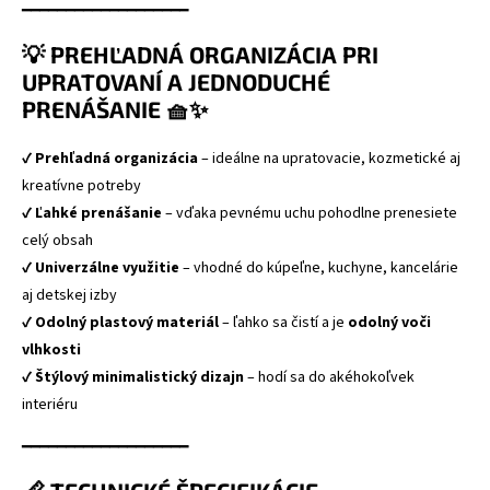
━━━━━━━━━━━━━━━━━━━
💡 PREHĽADNÁ ORGANIZÁCIA PRI
UPRATOVANÍ A JEDNODUCHÉ
PRENÁŠANIE 🧺✨
✔
Prehľadná organizácia
– ideálne na upratovacie, kozmetické aj
kreatívne potreby
✔
Ľahké prenášanie
– vďaka pevnému uchu pohodlne prenesiete
celý obsah
✔
Univerzálne využitie
– vhodné do kúpeľne, kuchyne, kancelárie
aj detskej izby
✔
Odolný plastový materiál
– ľahko sa čistí a je
odolný voči
vlhkosti
✔
Štýlový minimalistický dizajn
– hodí sa do akéhokoľvek
interiéru
━━━━━━━━━━━━━━━━━━━