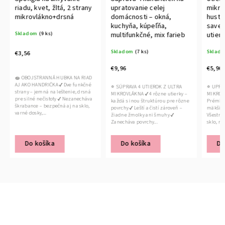
riadu, kvet, žltá, 2 strany
upratovanie celej
mikrov
mikrovlákno+drsná
domácnosti – okná,
hustej
kuchyňa, kúpeľňa,
savejš
Skladom
(9 ks)
multifunkčné, mix farieb
utierk
Skladom
(7 ks)
Sklado
€3,56
€9,96
€5,96
🧽 OBOJSTRANNÁ HUBKA NA RIAD
AJ AKO HANDRIČKA ✔ Dve funkčné
⭐ SÚPRAVA 4 UTIEROK Z ULTRA
⭐ UPRAT
strany – jemná na leštenie, drsná
MIKROVLÁKNA ✔ 4 rôzne utierky –
MIKROVLÁ
pre silné nečistoty ✔ Nezanecháva
každá s inou štruktúrou pre rôzne
Prémiová 
škrabance – bezpečná aj na sklo,
povrchy ✔ Leští a čistí zároveň –
mäkšie vl
varné dosky,...
žiadne žmolky ani šmuhy ✔
Všestran
Zanecháva povrchy...
sklo, náby
Do košíka
Do košíka
Do 