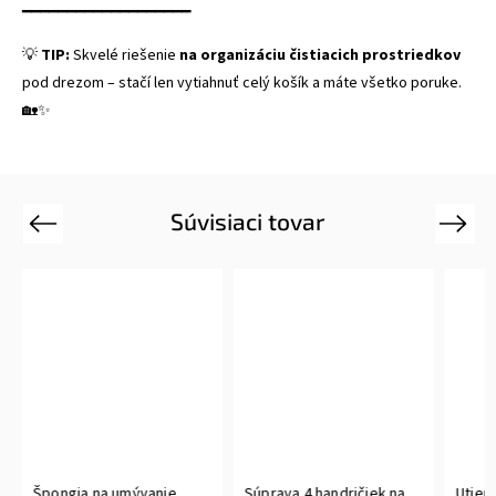
━━━━━━━━━━━━━━━━━━━
💡
TIP:
Skvelé riešenie
na organizáciu čistiacich prostriedkov
pod drezom – stačí len vytiahnuť celý košík a máte všetko poruke.
🏡✨
Súvisiaci tovar
Previous
Next
Špongia na umývanie
Súprava 4 handričiek na
Utierk