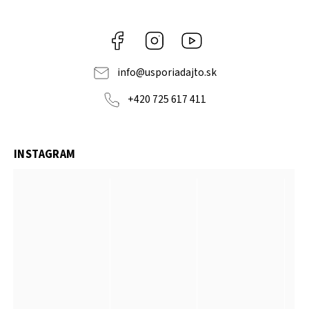
Facebook
Instagram
YouTube
info
@
usporiadajto.sk
+420 725 617 411
INSTAGRAM