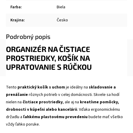
Farba
:
Biela
Krajina
:
Česko
Podrobný popis
ORGANIZÉR NA ČISTIACE
PROSTRIEDKY, KOŠÍK NA
UPRATOVANIE S RÚČKOU
Tento
praktický košík s uchom
je ideálny na
skladovanie a
prenášanie
rôznych potrieb v celej domácnosti. Skvele sa hodí
nielen na
čistiace prostriedky
, ale aj na
kreatívne pomôcky,
drobnosti v kúpeľni alebo kancelárii
. Vďaka ergonomickému
držadlu a
ľahkému plastovému prevedeniu
budete mať všetko
vždy ľahko poruke.