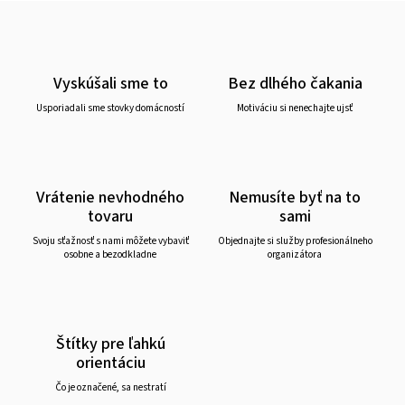
Vyskúšali sme to
Bez dlhého čakania
Usporiadali sme stovky domácností
Motiváciu si nenechajte ujsť
Vrátenie nevhodného
Nemusíte byť na to
tovaru
sami
Svoju sťažnosť s nami môžete vybaviť
Objednajte si služby profesionálneho
osobne a bezodkladne
organizátora
Štítky pre ľahkú
orientáciu
Čo je označené, sa nestratí