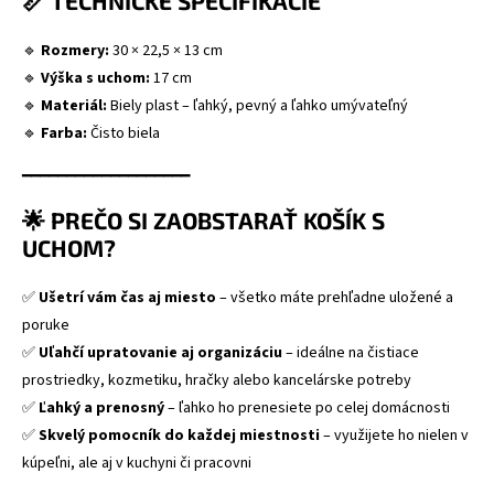
📏 TECHNICKÉ ŠPECIFIKÁCIE
🔹
Rozmery:
30 × 22,5 × 13 cm
🔹
Výška s uchom:
17 cm
🔹
Materiál:
Biely plast – ľahký, pevný a ľahko umývateľný
🔹
Farba:
Čisto biela
━━━━━━━━━━━━━━━━━━━
🌟 PREČO SI ZAOBSTARAŤ KOŠÍK S
UCHOM?
✅
Ušetrí vám čas aj miesto
– všetko máte prehľadne uložené a
poruke
✅
Uľahčí upratovanie aj organizáciu
– ideálne na čistiace
prostriedky, kozmetiku, hračky alebo kancelárske potreby
✅
Ľahký a prenosný
– ľahko ho prenesiete po celej domácnosti
✅
Skvelý pomocník do každej miestnosti
– využijete ho nielen v
kúpeľni, ale aj v kuchyni či pracovni