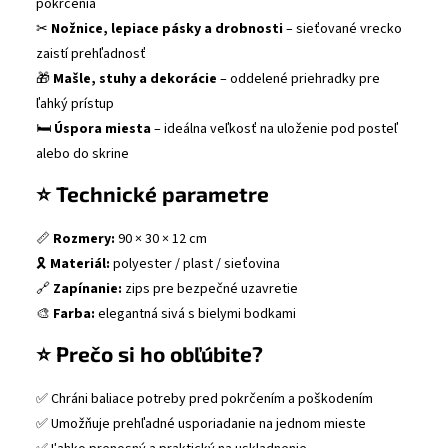
pokrčenia
✂
Nožnice, lepiace pásky a drobnosti
– sieťované vrecko
zaistí prehľadnosť
🎁
Mašle, stuhy a dekorácie
– oddelené priehradky pre
ľahký prístup
🛏
Úspora miesta
– ideálna veľkosť na uloženie pod posteľ
alebo do skrine
⭐ Technické parametre
📏
Rozmery:
90 × 30 × 12 cm
🎗
Materiál:
polyester / plast / sieťovina
🔗
Zapínanie:
zips pre bezpečné uzavretie
🎨
Farba:
elegantná sivá s bielymi bodkami
⭐ Prečo si ho obľúbite?
✅ Chráni baliace potreby pred pokrčením a poškodením
✅ Umožňuje prehľadné usporiadanie na jednom mieste