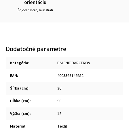
orientáciu
Čo je označené, sa nestratí
Dodatočné parametre
Kategória
:
BALENIE DARČEKOV
EAN
:
4003368146652
Šírka (cm)
:
30
Hĺbka (cm)
:
90
Výška (cm)
:
12
Materiál
:
Textil