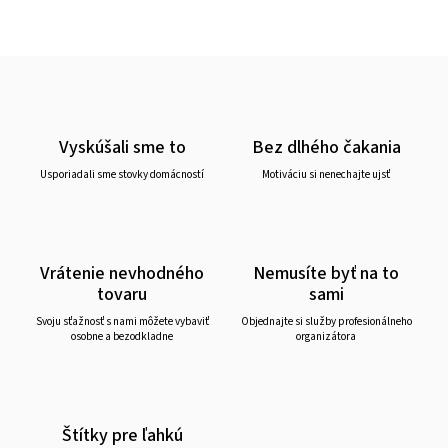
Vyskúšali sme to
Bez dlhého čakania
Usporiadali sme stovky domácností
Motiváciu si nenechajte ujsť
Vrátenie nevhodného
Nemusíte byť na to
tovaru
sami
Svoju sťažnosť s nami môžete vybaviť
Objednajte si služby profesionálneho
osobne a bezodkladne
organizátora
Štítky pre ľahkú