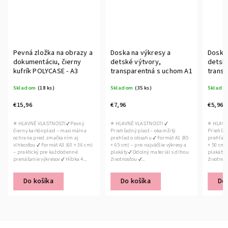
Pevná zložka na obrazy a
Doska na výkresy a
Doska 
dokumentáciu, čierny
detské výtvory,
detské
kufrík POLYCASE - A3
transparentná s uchom A1
transp
Skladom
(18 ks)
Skladom
(35 ks)
Sklado
€15,96
€7,96
€5,96
⭐ HLAVNÉ VLASTNOSTI✔ Pevný
⭐ HLAVNÉ VLASTNOSTI ✔
⭐ HLAVN
čierny kartónplast – maximálna
Priehľadný plast – okamžitý
Priehľad
ochrana pred zmačkaním aj
prehľad o obsahu ✔ Formát A1 (85
prehľad o obsah
vlhkosťou ✔ Formát A3 (60 × 36 cm)
× 65 cm) – pre najväčšie výkresy a
× 50 cm) 
– praktický pre každodenné
plakáty ✔ Odolný materiál s dlhou
plakáty ✔ Odolný materiál s dlhou
prenášanie výkresov ✔ Hĺbka 4...
životnosťou ✔...
Do košíka
Do košíka
Do 