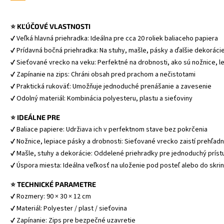
⭐ KĽÚČOVÉ VLASTNOSTI
✔ Veľká hlavná priehradka: Ideálna pre cca 20 roliek baliaceho papiera
✔ Prídavná bočná priehradka: Na stuhy, mašle, pásky a ďalšie dekoráci
✔ Sieťované vrecko na veku: Perfektné na drobnosti, ako sú nožnice, l
✔ Zapínanie na zips: Chráni obsah pred prachom a nečistotami
✔ Praktická rukoväť: Umožňuje jednoduché prenášanie a zavesenie
✔ Odolný materiál: Kombinácia polyesteru, plastu a sieťoviny
⭐ IDEÁLNE PRE
✔ Baliace papiere: Udržiava ich v perfektnom stave bez pokrčenia
✔ Nožnice, lepiace pásky a drobnosti: Sieťované vrecko zaistí prehľad
✔ Mašle, stuhy a dekorácie: Oddelené priehradky pre jednoduchý príst
✔ Úspora miesta: Ideálna veľkosť na uloženie pod posteľ alebo do skri
⭐ TECHNICKÉ PARAMETRE
✔ Rozmery: 90 × 30 × 12 cm
✔ Materiál: Polyester / plast / sieťovina
✔ Zapínanie: Zips pre bezpečné uzavretie