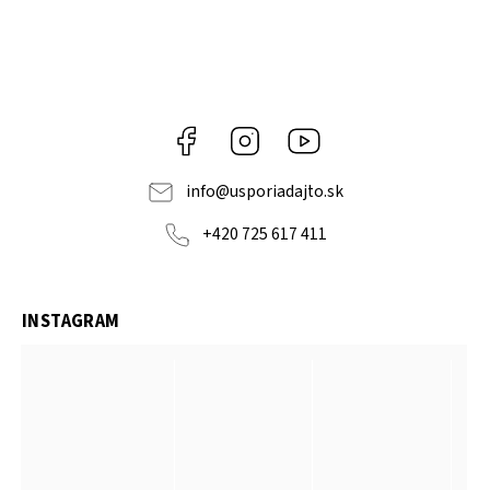
Facebook
Instagram
YouTube
info
@
usporiadajto.sk
+420 725 617 411
INSTAGRAM