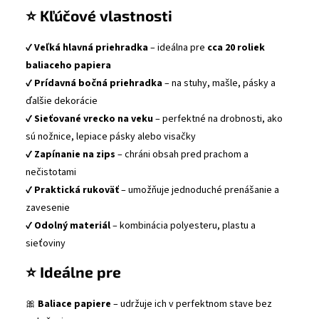
⭐ Kľúčové vlastnosti
✔
Veľká hlavná priehradka
– ideálna pre
cca 20 roliek
baliaceho papiera
✔
Prídavná bočná priehradka
– na stuhy, mašle, pásky a
ďalšie dekorácie
✔
Sieťované vrecko na veku
– perfektné na drobnosti, ako
sú nožnice, lepiace pásky alebo visačky
✔
Zapínanie na zips
– chráni obsah pred prachom a
nečistotami
✔
Praktická rukoväť
– umožňuje jednoduché prenášanie a
zavesenie
✔
Odolný materiál
– kombinácia polyesteru, plastu a
sieťoviny
⭐ Ideálne pre
🎀
Baliace papiere
– udržuje ich v perfektnom stave bez