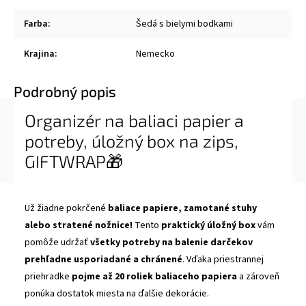
Farba
:
Šedá s bielymi bodkami
Krajina
:
Nemecko
Podrobný popis
Organizér na baliaci papier a
potreby, úložný box na zips,
GIFTWRAP🎁
Už žiadne pokrčené
baliace papiere, zamotané stuhy
alebo stratené nožnice!
Tento
praktický úložný box
vám
pomôže udržať
všetky potreby na balenie darčekov
prehľadne usporiadané a chránené
. Vďaka priestrannej
priehradke
pojme až 20 roliek baliaceho papiera
a zároveň
ponúka dostatok miesta na ďalšie dekorácie.