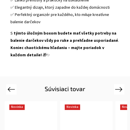
✅ Ľahko prenosný a praktický na uskladnenie
✅ Elegantný dizajn, ktorý zapadne do každej domácnosti
✅ Perfektný organizér pre každého, kto miluje kreatívne
balenie darčekov
S
týmto úložným boxom
budete mať všetky potreby na
balenie darčekov vždy po ruke a prehľadne usporiadané
.
Koniec chaotickému hľadaniu – majte poriadok v
každom detaile!
🎁✨
Súvisiaci tovar
Previous
Next
Novinka
Novinka
Novi