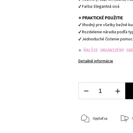
✔ Farba: Elegantná sivá
⭐ PRAKTICKÉ POUŽITIE
✔ Vhodný pre všetky bežné k
✔ Rozdelenie náradia podľa ty
✔ Jednoduché čistenie pomoco
⭐ 
ĎALŠIE ORGANIZÉRY GR
Detailné informácie
Opýtať sa