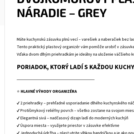
NÁRADIE – GREY
Máte kuchynskú zásuvku plnú vecí – varešiek a naberačiek bez la
Tento praktický plastový organizér vám pomôže urobiť v zásuvke
Vďaka dvom dlhým priehradkám je ideálny na uloženie väčšieho ku
PORIADOK, KTORÝ LADÍ S KAŽDOU KUCH
──────────────────────────
⭐
HLAVNÉ VÝHODY ORGANIZÉRA
✔ 2 priehradky – prehľadné usporiadanie dlhého kuchynského náč
✔ Protišmykový reliéfny povrch – všetko zostane na svojom mie
✔ Elegantná sivá – nadčasový dizajn ladí do moderných kuchýň
✔ Úspora miesta – využijete priestor v zásuvke efektívne
✔ Jednoduchá údržba – plast utrite vlhkou handričkou a je ako no