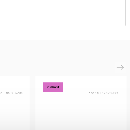
Next
2. akosť
ód:
OR731620S
Kód:
ML878230391