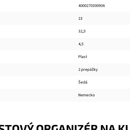
4000270300936
23
32,5
4,5
Plast
2 prepážky
Šedá
Nemecko
STOVÝ ORGANIZÉR NA K