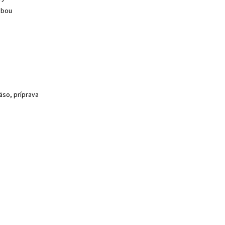
ebou
äso, príprava