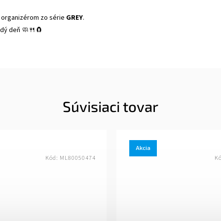
 organizérom zo série
GREY
.
aždý deň 🧼🍴🧲
Súvisiaci tovar
Akcia
Kód:
ML80050474
K