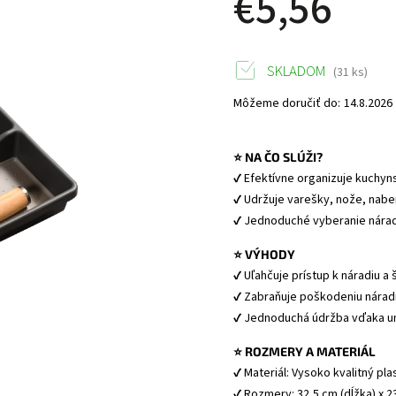
€5,56
SKLADOM
(31 ks)
Môžeme doručiť do:
14.8.2026
⭐ NA ČO SLÚŽI?
✔ Efektívne organizuje kuchyn
✔ Udržuje varešky, nože, nabe
✔ Jednoduché vyberanie náradi
⭐ VÝHODY
✔ Uľahčuje prístup k náradiu a š
✔ Zabraňuje poškodeniu náradi
✔ Jednoduchá údržba vďaka u
⭐ ROZMERY A MATERIÁL
✔ Materiál: Vysoko kvalitný pla
✔ Rozmery: 32,5 cm (dĺžka) x 23