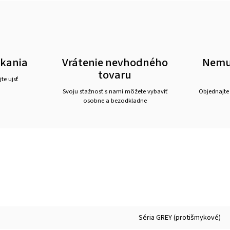
akania
Vrátenie nevhodného
Nemus
tovaru
te ujsť
Svoju sťažnosť s nami môžete vybaviť
Objednajte
osobne a bezodkladne
Séria GREY (protišmykové)