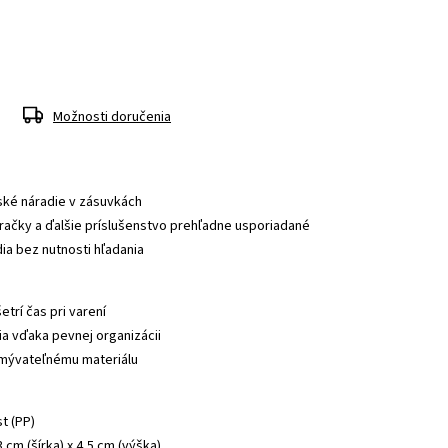
Možnosti doručenia
ské náradie v zásuvkách
račky a ďalšie príslušenstvo prehľadne usporiadané
a bez nutnosti hľadania
etrí čas pri varení
a vďaka pevnej organizácii
mývateľnému materiálu
st (PP)
 cm (šírka) x 4,5 cm (výška)