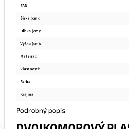
EAN
:
Šírka (cm)
:
Hĺbka (cm)
:
Výška (cm)
:
Materiál
:
Vlastnosti
:
Farba
:
Krajina
:
Podrobný popis
DVOJKOMOROVÝ PLA