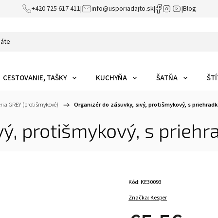
+420 725 617 411
|
info@usporiadajto.sk
|
|
Blog
CESTOVANIE, TAŠKY
KUCHYŇA
ŠATŇA
ŠTÍ
éria GREY (protišmykové)
/
Organizér do zásuvky, sivý, protišmykový, s priehrad
vý, protišmykový, s prieh
Kód:
KE30093
Značka:
Kesper