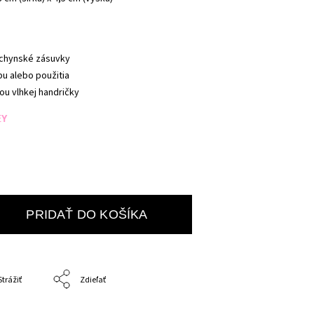
uchynské zásuvky
pu alebo použitia
u vlhkej handričky
EY
PRIDAŤ DO KOŠÍKA
Strážiť
Zdieľať