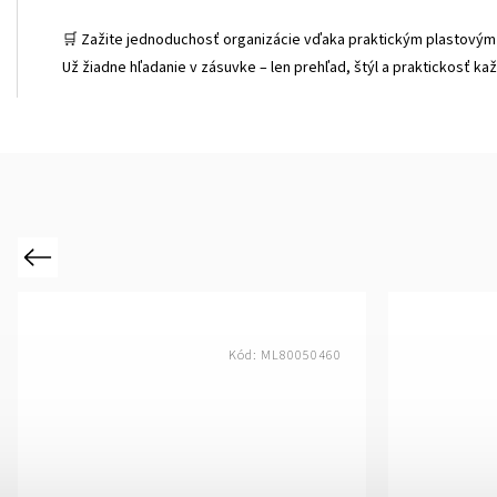
🛒 Zažite jednoduchosť organizácie vďaka praktickým plastovým
Už žiadne hľadanie v zásuvke – len prehľad, štýl a praktickosť k
Previous
Kód:
ML80050460