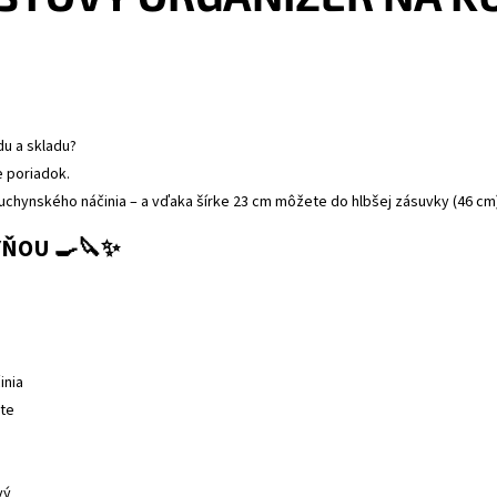
du a skladu?
 poriadok.
chynského náčinia – a vďaka šírke 23 cm môžete do hlbšej zásuvky (46 cm)
YŇOU 🍳🔪✨
inia
ste
vý