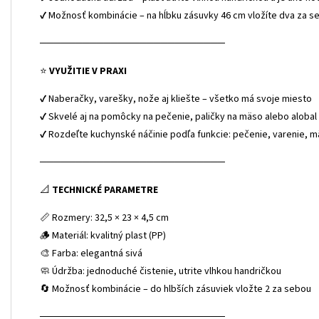
✔ Možnosť kombinácie – na hĺbku zásuvky 46 cm vložíte dva za s
──────────────────────────
⭐
VYUŽITIE V PRAXI
✔ Naberačky, varešky, nože aj kliešte – všetko má svoje miesto
✔ Skvelé aj na pomôcky na pečenie, paličky na mäso alebo alobal
✔ Rozdeľte kuchynské náčinie podľa funkcie: pečenie, varenie, m
──────────────────────────
📐
TECHNICKÉ PARAMETRE
📏 Rozmery: 32,5 × 23 × 4,5 cm
🪵 Materiál: kvalitný plast (PP)
🎨 Farba: elegantná sivá
🧼 Údržba: jednoduché čistenie, utrite vlhkou handričkou
🔄 Možnosť kombinácie – do hlbších zásuviek vložte 2 za sebou
──────────────────────────