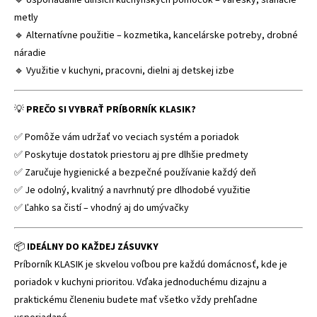
🔹 Usporiadanie dlhších kuchynských pomôcok – varešky, šľahacie
metly
🔹 Alternatívne použitie – kozmetika, kancelárske potreby, drobné
náradie
🔹 Využitie v kuchyni, pracovni, dielni aj detskej izbe
💡
PREČO SI VYBRAŤ PRÍBORNÍK KLASIK?
✅ Pomôže vám udržať vo veciach systém a poriadok
✅ Poskytuje dostatok priestoru aj pre dlhšie predmety
✅ Zaručuje hygienické a bezpečné používanie každý deň
✅ Je odolný, kvalitný a navrhnutý pre dlhodobé využitie
✅ Ľahko sa čistí – vhodný aj do umývačky
📦
IDEÁLNY DO KAŽDEJ ZÁSUVKY
Príborník KLASIK je skvelou voľbou pre každú domácnosť, kde je
poriadok v kuchyni prioritou. Vďaka jednoduchému dizajnu a
praktickému členeniu budete mať všetko vždy prehľadne