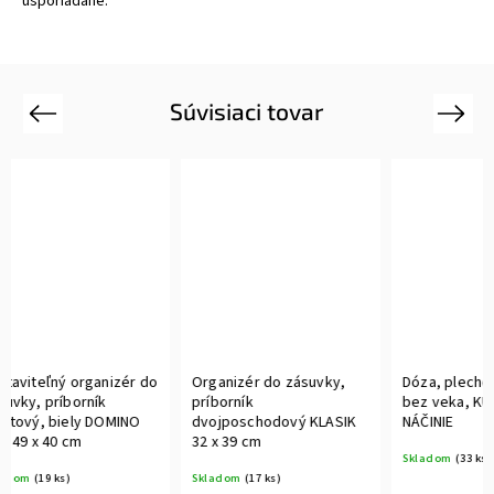
usporiadané.
Súvisiaci tovar
Previous
Next
Organizér do zásuvky,
Dóza, plechová, čierna,
Dóza, 
príborník
bez veka, KUCHYNSKÉ
bez v
dvojposchodový KLASIK
NÁČINIE
NÁČINI
32 x 39 cm
Skladom
(33 ks)
Sklado
Skladom
(17 ks)