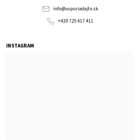
info
@
usporiadajto.sk
+420 725 617 411
INSTAGRAM