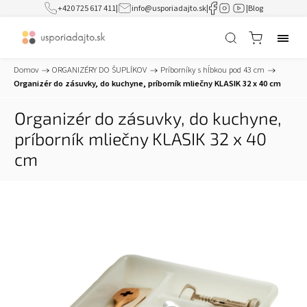
+420 725 617 411
|
info@usporiadajto.sk
|
|
Blog
Domov
/
ORGANIZÉRY DO ŠUPLÍKOV
/
Príborníky s hĺbkou pod 43 cm
/
Organizér do zásuvky, do kuchyne, príborník mliečny KLASIK 32 x 40 cm
Organizér do zásuvky, do kuchyne,
príborník mliečny KLASIK 32 x 40
cm