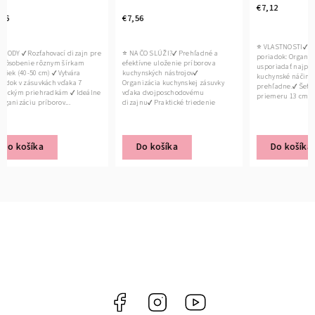
€7,12
€7,12
€7,56
⭐ VLASTNOSTI✔ Udržiava
⭐ VLAST
⭐ NA ČO SLÚŽI?✔ Prehľadné a
poriadok: Organizér umožňuje
poriadok
efektívne uloženie príborov a
usporiadať najpoužívanejšie
usporiad
kuchynských nástrojov✔
kuchynské náčinie vzpriamene a
kuchynsk
Organizácia kuchynskej zásuvky
prehľadne.✔ Šetrí priestor: Vďaka
prehľadn
vďaka dvojposchodovému
priemeru 13 cm ponúka dostatok...
priemeru
dizajnu✔ Praktické triedenie
drobných...
Do košíka
Do košíka
Do 
Facebook
Instagram
YouTube