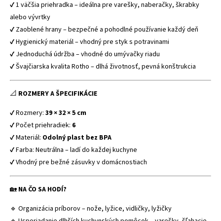
✔ 1 väčšia priehradka – ideálna pre varešky, naberačky, škrabky
alebo vývrtky
✔ Zaoblené hrany – bezpečné a pohodlné používanie každý deň
✔ Hygienický materiál – vhodný pre styk s potravinami
✔ Jednoduchá údržba – vhodné do umývačky riadu
✔ Švajčiarska kvalita Rotho – dlhá životnosť, pevná konštrukcia
📐
ROZMERY A ŠPECIFIKÁCIE
✔ Rozmery:
39 × 32 × 5 cm
✔ Počet priehradiek:
6
✔ Materiál:
Odolný plast bez BPA
✔ Farba: Neutrálna – ladí do každej kuchyne
✔ Vhodný pre bežné zásuvky v domácnostiach
🏡
NA ČO SA HODÍ?
🔹 Organizácia príborov – nože, lyžice, vidličky, lyžičky