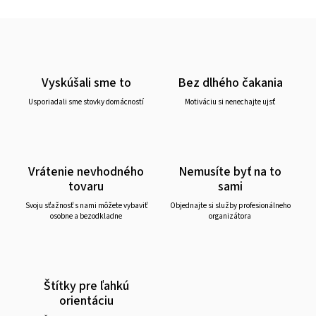
Vyskúšali sme to
Bez dlhého čakania
Usporiadali sme stovky domácností
Motiváciu si nenechajte ujsť
Vrátenie nevhodného
Nemusíte byť na to
tovaru
sami
Svoju sťažnosť s nami môžete vybaviť
Objednajte si služby profesionálneho
osobne a bezodkladne
organizátora
Štítky pre ľahkú
orientáciu