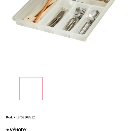
Kód:
RT1753108812
⭐ VÝHODY