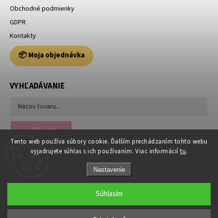
Obchodné podmienky
GDPR
Kontakty
📦 Moja objednávka
VYHĽADÁVANIE
Hľadať
Tento web používa súbory cookie. Ďalším prechádzaním tohto webu
vyjadrujete súhlas s ich používaním. Viac informácií
tu
.
Nastavenie
Súhlasím
Copyright 2026
Usporiadajto.sk
. Všetky práva vyhradené.