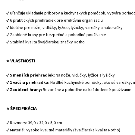
✔ Uľahčuje ukladanie príborov a kuchynských pomôcok, vytvára poriado
✔ 6 praktických priehradiek pre efektívnu organizáciu

✔ Ideálne pre nože, vidličky, lyžice, lyžičky, varešky a naberačky

✔ Zaoblené hrany pre bezpečné a pohodlné používanie

✔ Stabilná kvalita švajčiarskej značky Rotho
⭐ VLASTNOSTI
✔ 
5 menších priehradiek:
 Na nože, vidličky, lyžice a lyžičky
✔ 
1 väčšia priehradka:
 Na dlhé kuchynské pomôcky, ako sú varešky, 
✔ 
Zaoblené hrany:
 Bezpečné a pohodlné na každodenné používanie
⭐ ŠPECIFIKÁCIA
✔ Rozmery: 39,0 x 32,0 x 5,0 cm
✔ Materiál: Vysoko kvalitné materiály (švajčiarska kvalita Rotho)