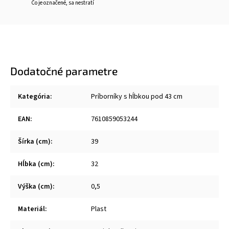
Čo je označené, sa nestratí
Dodatočné parametre
Kategória
:
Príborníky s hĺbkou pod 43 cm
EAN
:
7610859053244
Šírka (cm)
:
39
Hĺbka (cm)
:
32
Výška (cm)
:
0,5
Materiál
:
Plast