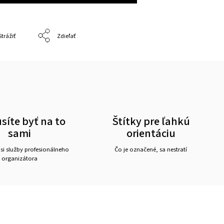
Strážiť
Zdieľať
íte byť na to
Štítky pre ľahkú
sami
orientáciu
 si služby profesionálneho
Čo je označené, sa nestratí
organizátora