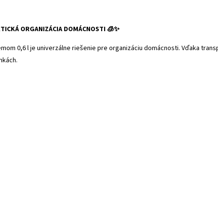
KTICKÁ ORGANIZÁCIA DOMÁCNOSTI 🧊✨
mom 0,6 l je univerzálne riešenie pre organizáciu domácnosti. Vďaka tra
nkách.