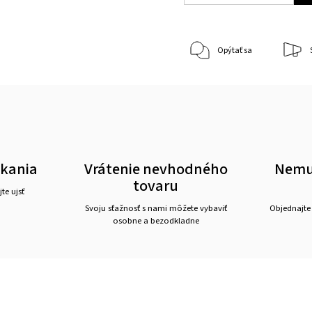
Opýtať sa
akania
Vrátenie nevhodného
Nemus
tovaru
te ujsť
Svoju sťažnosť s nami môžete vybaviť
Objednajte
osobne a bezodkladne