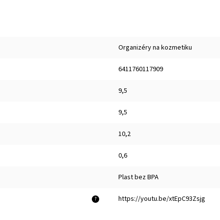
Organizéry na kozmetiku
6411760117909
9,5
9,5
10,2
0,6
Plast bez BPA
https://youtu.be/xtEpC93Zsjg
?