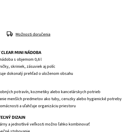
Možnosti doručenia
CLEAR MINI NÁDOBA
 nádoba s objemom 0,6 l
ičky, skriniek, zásuviek aj políc
ytuje dokonalý prehľad o uloženom obsahu
robných potravín, kozmetiky alebo kancelárskych potrieb
adanie menších predmetov ako tuby, ceruzky alebo hygienické potreby
omácnosti a uľahčuje organizáciu priestoru
EĽNÝ DIZAJN
árny a jednotlivé veľkosti možno ľahko kombinovať
pečné stohovanie