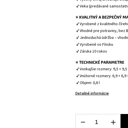
 ✔ Veka (predávané samostatn
⭐ KVALITNÝ A BEZPEČNÝ M
 ✔ Vyrobené z kvalitného číreh
 ✔ Vhodné pre potraviny, bez B
 ✔ Jednoduchá údržba – vhodn
 ✔ Vyrobené vo Fínsku
 ✔ Záruka 10 rokov
⭐ TECHNICKÉ PARAMETRE
 ✔ Vonkajšie rozmery: 9,5 × 9,5
 ✔ Vnútorné rozmery: 6,9 × 6,9 
 ✔ Objem: 0,6 l
Detailné informácie