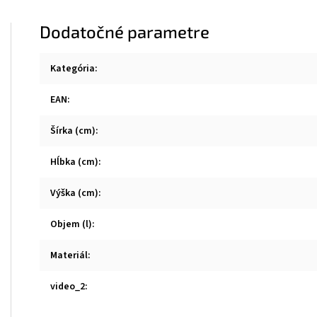
Dodatočné parametre
Kategória
:
EAN
:
Šírka (cm)
:
Hĺbka (cm)
:
Výška (cm)
:
Objem (l)
:
Materiál
:
video_2
: