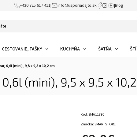
+420 725 617 411
|
info@usporiadajto.sk
|
|
Blog
CESTOVANIE, TAŠKY
KUCHYŇA
ŠATŇA
ŠTÍ
, 0,6l (mini), 9,5 x 9,5 x 10,2 cm
,6l (mini), 9,5 x 9,5 x 10,
Kód:
SMA11790
Značka:
SMARTSTORE