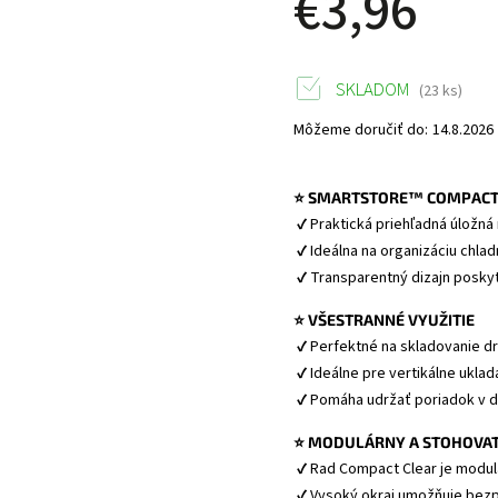
€3,96
SKLADOM
(23 ks)
Môžeme doručiť do:
14.8.2026
⭐ SMARTSTORE™ COMPACT 
 ✔ Praktická priehľadná úložná
 ✔ Ideálna na organizáciu chladn
 ✔ Transparentný dizajn posk
⭐ VŠESTRANNÉ VYUŽITIE
 ✔ Perfektné na skladovanie d
 ✔ Ideálne pre vertikálne ukl
 ✔ Pomáha udržať poriadok v d
⭐ MODULÁRNY A STOHOVAT
 ✔ Rad Compact Clear je modul
 ✔ Vysoký okraj umožňuje bez