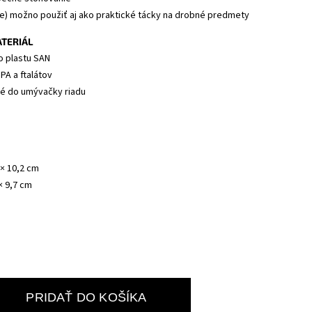
e) možno použiť aj ako praktické tácky na drobné predmety
ATERIÁL
o plastu SAN
PA a ftalátov
é do umývačky riadu
 × 10,2 cm
× 9,7 cm
PRIDAŤ DO KOŠÍKA