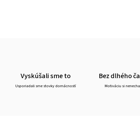
Vyskúšali sme to
Bez dlhého č
Usporiadali sme stovky domácností
Motiváciu si nenechaj