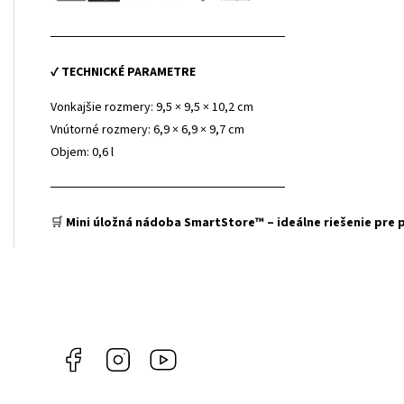
──────────────────────────
✔
TECHNICKÉ PARAMETRE
Vonkajšie rozmery: 9,5 × 9,5 × 10,2 cm
Vnútorné rozmery: 6,9 × 6,9 × 9,7 cm
Objem: 0,6 l
──────────────────────────
🛒
Mini úložná nádoba SmartStore™ – ideálne riešenie pre 
Facebook
Instagram
YouTube