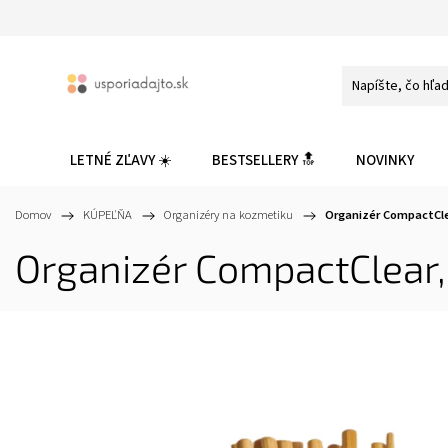
LETNÉ ZĽAVY ☀️
BESTSELLERY 🔝
NOVINKY
Domov
/
KÚPEĽŇA
/
Organizéry na kozmetiku
/
Organizér CompactClear
Organizér CompactClear, 0