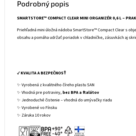
Podrobný popis
SMARTSTORE™ COMPACT CLEAR MINI ORGANIZÉR 0,6 L – PRA
Priehľadná mini úložná nádoba SmartStore™ Compact Clear s obje
obsahu a pomáha udržať poriadok v chladničke, zásuvkách aj skri
✔
KVALITA A BEZPEČNOSŤ
✨ Vyrobená z kvalitného číreho plastu SAN
✨ Vhodná pre potraviny,
bez BPA a ftalátov
✨ Jednoduché čistenie – vhodná do umývačky riadu
✨ Vyrobené vo Fínsku
✨ Záruka 10 rokov