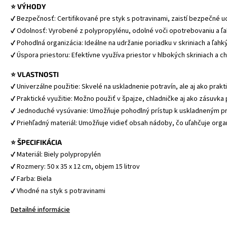
⭐ VÝHODY
✔ Bezpečnosť: Certifikované pre styk s potravinami, zaistí bezpečné u
✔ Odolnosť: Vyrobené z polypropylénu, odolné voči opotrebovaniu a ľah
✔ Pohodlná organizácia: Ideálne na udržanie poriadku v skriniach a ľahk
✔ Úspora priestoru: Efektívne využíva priestor v hlbokých skriniach a c
⭐ VLASTNOSTI
✔ Univerzálne použitie: Skvelé na uskladnenie potravín, ale aj ako prakti
✔ Praktické využitie: Možno použiť v špajze, chladničke aj ako zásuvka
✔ Jednoduché vysúvanie: Umožňuje pohodlný prístup k uskladneným pr
✔ Priehľadný materiál: Umožňuje vidieť obsah nádoby, čo uľahčuje organ
⭐ ŠPECIFIKÁCIA
✔ Materiál: Biely polypropylén
✔ Rozmery: 50 x 35 x 12 cm, objem 15 litrov
✔ Farba: Biela
✔ Vhodné na styk s potravinami
Detailné informácie