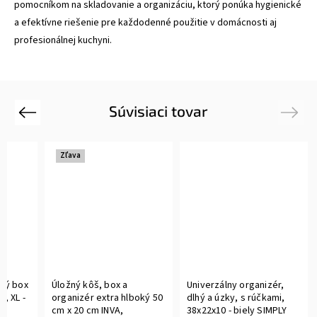
pomocníkom na skladovanie a organizáciu, ktorý ponúka hygienické
a efektívne riešenie pre každodenné použitie v domácnosti aj
profesionálnej kuchyni.
Súvisiaci tovar
Previous
Next
Zľava
tný box
Úložný kôš, box a
Univerzálny organizér,
, XL -
organizér extra hlboký 50
dlhý a úzky, s rúčkami,
L
cm x 20 cm INVA,
38x22x10 - biely SIMPLY