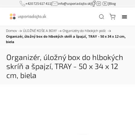
+420 725 617 411
|
info@usporiadajto.sk
|
|
Blog
Domov
/
ÚLOŽNÉ KOŠE A BOXY
/
Organizéry do hlbokých políc
/
Organizér, úložný box do hlbokých skríň a špajzí, TRAY - 50 x 34 x 12 cm,
biela
Organizér, úložný box do hlbokých
skríň a špajzí, TRAY - 50 x 34 x 12
cm, biela