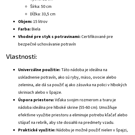
Šírka: 50 cm
Dĺžka: 33,5 cm
Objem:
15 litrov
Farba:
Biela
Vhodné pre styk s potravinami:
Certifikované pre
bezpečné uchovávanie potravín
Vlastnosti:
Univerzálne použitie:
Táto nádoba je ideálna na
uskladnenie potravín, ako sú ryby, mäso, ovocie alebo
zelenina, ale dá sa použiť aj ako zásuvka na polici v hlbokých
skriniach alebo v špajze.
Úspora priestoru:
Vďaka svojim rozmerom a tvaru je
nádoba ideálna pre hlboké skrine (55-60 cm). Umožňuje
efektívne využitie priestoru a eliminuje potrebu kľačať alebo
stúpať na rebrík, aby ste dosiahli na predmety vzadu.
Praktické využitie:
Nádobu je možné použiť nielen v špajzi,