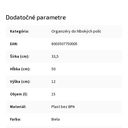
Dodatočné parametre
Kategória
:
Organizéry do hlbokých políc
EAN
:
8003507750005
Šírka (cm)
:
33,5
Hĺbka (cm)
:
50
Výška (cm)
:
12
Objem (l)
:
15
Materiál
:
Plast bez BPA
Farba
:
Biela