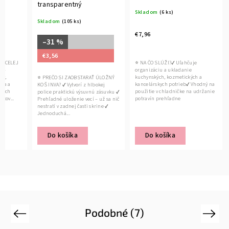
transparentný
Skladom
(6 ks)
Skladom
(105 ks)
€7,96
–31 %
€3,56
 V CELEJ
⭐ NA ČO SLÚŽI?✔ Uľahčuje
a –
organizáciu a ukladanie
ny,
kuchynských, kozmetických a
⭐ PREČO SI ZAOBSTARAŤ ÚLOŽNÝ
jza a
kancelárskych potrieb✔ Vhodný na
KOŠ INVA? ✔ Vytvorí z hlbokej
pkých
použitie v chladničke na udržanie
police praktickú výsuvnú zásuvku ✔
ktov...
potravín prehľadne
Prehľadné uloženie vecí – už sa nič
usporiadaných✔...
nestratí v zadnej časti skrine ✔
Jednoduchá...
Do košíka
Do košíka
Podobné (7)
Previous
Next