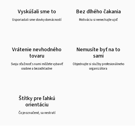
Vyskúšali sme to
Bez dlhého čakania
Usporiadali sme stovky domácností
Motiváciu si nenechajte ujsť
Vrátenie nevhodného
Nemusíte byť na to
tovaru
sami
Svoju sťažnosť s nami môžete vybaviť
Objednajte si služby profesionálneho
osobne a bezodkladne
organizátora
Štítky pre ľahkú
orientáciu
Čo je označené, sa nestratí