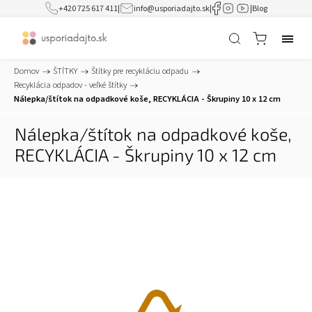
+420 725 617 411
|
info@usporiadajto.sk
|
|
Blog
Domov
/
ŠTÍTKY
/
Štítky pre recykláciu odpadu
/
Recyklácia odpadov - veľké štítky
/
Nálepka/štítok na odpadkové koše, RECYKLÁCIA - Škrupiny 10 x 12 cm
Nálepka/štítok na odpadkové koše,
RECYKLÁCIA - Škrupiny 10 x 12 cm