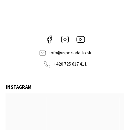
Facebook
Instagram
YouTube
info
@
usporiadajto.sk
+420 725 617 411
INSTAGRAM