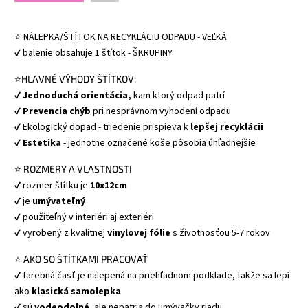
⭐ NÁLEPKA/ŠTÍTOK NA RECYKLÁCIU ODPADU - VEĽKÁ
✔ balenie obsahuje 1 štítok - ŠKRUPINY
⭐
HLAVNÉ VÝHODY ŠTÍTKOV:
✔
Jednoduchá orientácia,
kam ktorý odpad patrí
✔
Prevencia chýb
pri nesprávnom vyhodení odpadu
✔ Ekologický dopad - triedenie prispieva k
lepšej recyklácii
✔
Estetika
- jednotne označené koše pôsobia úhľadnejšie
⭐
ROZMERY A VLASTNOSTI
✔ rozmer štítku je
10x12cm
✔ je
umývateľný
✔ použiteľný v interiéri aj exteriéri
✔ vyrobený z kvalitnej
vinylovej fólie
s životnosťou 5-7 rokov
⭐
AKO SO ŠTÍTKAMI PRACOVAŤ
✔ farebná časť je nalepená na priehľadnom podklade, takže sa lepí
ako
klasická samolepka
✔ sú
vodeodolné
, ale nepatria do umývačky riadu