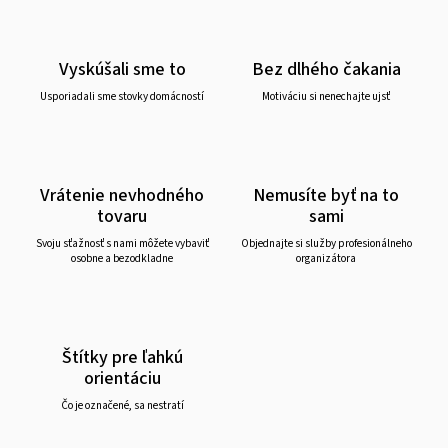
Vyskúšali sme to
Bez dlhého čakania
Usporiadali sme stovky domácností
Motiváciu si nenechajte ujsť
Vrátenie nevhodného
Nemusíte byť na to
tovaru
sami
Svoju sťažnosť s nami môžete vybaviť
Objednajte si služby profesionálneho
osobne a bezodkladne
organizátora
Štítky pre ľahkú
orientáciu
Čo je označené, sa nestratí