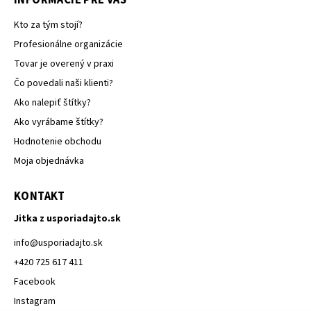
INFORMÁCIE PRE VÁS
Kto za tým stojí?
Profesionálne organizácie
Tovar je overený v praxi
Čo povedali naši klienti?
Ako nalepiť štítky?
Ako vyrábame štítky?
Hodnotenie obchodu
Moja objednávka
KONTAKT
Jitka z usporiadajto.sk
info
@
usporiadajto.sk
+420 725 617 411
Facebook
Instagram