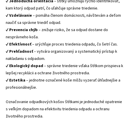
✔
Jednoduchá orientácia
– štítky umožňujú rýchlo identifikovať,
kam ktorý odpad patrí, čo uľahčuje správne triedenie.
✔
Vzdelávanie
– pomáha členom domácnosti, návštevám a deťom
naučiť sa správne triediť odpad.
✔
Prevencia chýb
– znižuje riziko, že sa odpad dostane do
nesprávneho koša.
✔
Efektívnosť
– urýchľuje proces triedenia odpadu, čo šetrí čas.
✔
Prehľadnosť
– vytvára organizovaný a systematický prístup k
nakladaniu s odpadom.
✔
Ekologický dopad
– správne triedenie vďaka štítkom prispieva k
lepšej recyklácii a ochrane životného prostredia.
✔
Estetika
– jednotne označené koše môžu vyzerať úhľadnejšie a
profesionálnejšie.
Označovanie odpadkových košov štítkami je jednoduché opatrenie
s veľkým dopadom na efektivitu triedenia odpadu a ochranu
životného prostredia.