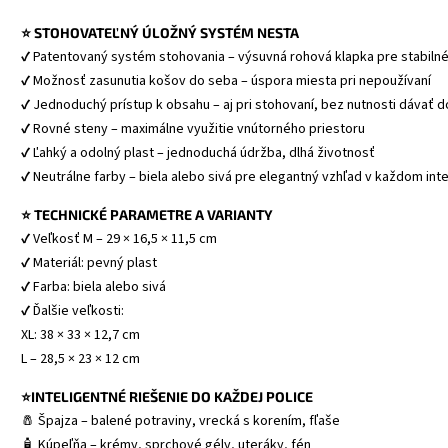
⭐ STOHOVATEĽNÝ ÚLOŽNÝ SYSTÉM NESTA
✔ Patentovaný systém stohovania – výsuvná rohová klapka pre stabiln
✔ Možnosť zasunutia košov do seba – úspora miesta pri nepoužívaní
✔ Jednoduchý prístup k obsahu – aj pri stohovaní, bez nutnosti dávať 
✔ Rovné steny – maximálne využitie vnútorného priestoru
✔ Ľahký a odolný plast – jednoduchá údržba, dlhá životnosť
✔ Neutrálne farby – biela alebo sivá pre elegantný vzhľad v každom inte
⭐ TECHNICKÉ PARAMETRE A VARIANTY
✔ Veľkosť M – 29 × 16,5 × 11,5 cm
✔ Materiál: pevný plast
✔ Farba: biela alebo sivá
✔ Ďalšie veľkosti:  
XL: 38 × 33 × 12,7 cm 
L – 28,5 × 23 × 12 cm 
⭐INTELIGENTNÉ RIEŠENIE DO KAŽDEJ POLICE
🧂 Špajza – balené potraviny, vrecká s korením, fľaše
🧴 Kúpeľňa – krémy, sprchové gély, uteráky, fén