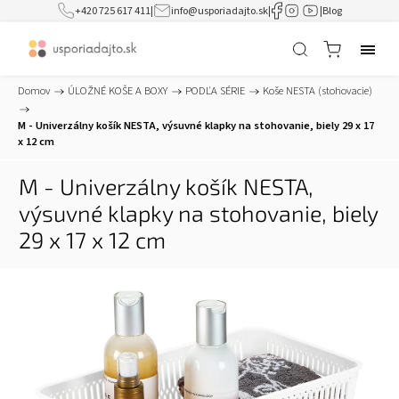
+420 725 617 411
|
info@usporiadajto.sk
|
|
Blog
Domov
/
ÚLOŽNÉ KOŠE A BOXY
/
PODĽA SÉRIE
/
Koše NESTA (stohovacie)
/
M - Univerzálny košík NESTA, výsuvné klapky na stohovanie, biely 29 x 17
x 12 cm
M - Univerzálny košík NESTA,
výsuvné klapky na stohovanie, biely
29 x 17 x 12 cm