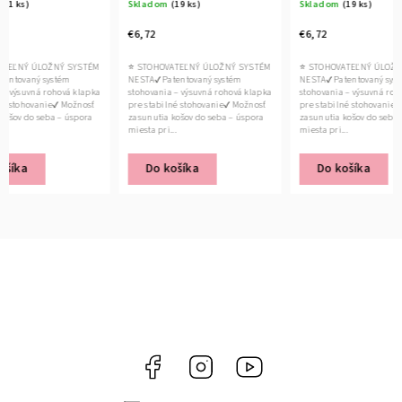
Skladom
(19 ks)
Skladom
(19 ks)
€6,72
€6,72
Ý SYSTÉM
⭐ STOHOVATEĽNÝ ÚLOŽNÝ SYSTÉM
⭐ STOHOVATEĽNÝ ÚLOŽNÝ SYSTÉM
ém
NESTA✔ Patentovaný systém
NESTA✔ Patentovaný systém
vá klapka
stohovania – výsuvná rohová klapka
stohovania – výsuvná rohová klapka
 Možnosť
pre stabilné stohovanie✔ Možnosť
pre stabilné stohovanie✔ Možnosť
– úspora
zasunutia košov do seba – úspora
zasunutia košov do seba – úspora
miesta pri...
miesta pri...
Do košíka
Do košíka
Facebook
Instagram
YouTube