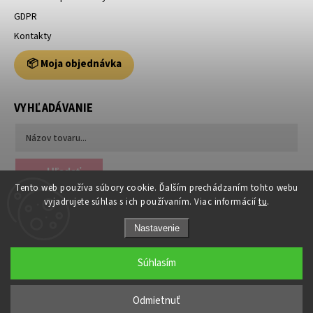
GDPR
Kontakty
📦 Moja objednávka
VYHĽADÁVANIE
Hľadať
Tento web používa súbory cookie. Ďalším prechádzaním tohto webu
vyjadrujete súhlas s ich používaním. Viac informácií
tu
.
Nastavenie
Súhlasím
Copyright 2026
Usporiadajto.sk
. Všetky práva vyhradené.
Odmietnuť
Grafický návrh vytvořil a nakódoval
Shoptak.cz
|
Anque Media