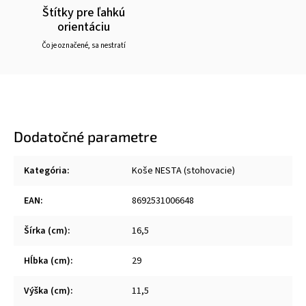
Štítky pre ľahkú
orientáciu
Čo je označené, sa nestratí
Dodatočné parametre
Kategória
:
Koše NESTA (stohovacie)
EAN
:
8692531006648
Šírka (cm)
:
16,5
Hĺbka (cm)
:
29
Výška (cm)
:
11,5