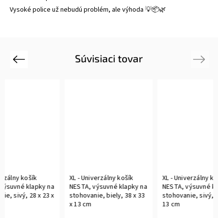
Vysoké police už nebudú problém, ale výhoda 💡📦🌿
Súvisiaci tovar
Previous
Next
ík
XL - Univerzálny košík
XL - Univerzálny košík
apky na
NESTA, výsuvné klapky na
NESTA, výsuvné klapky na
8 x 23 x
stohovanie, biely, 38 x 33
stohovanie, sivý, 38 x 33 x
x 13 cm
13 cm