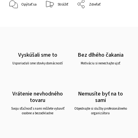
Opýtať sa
Strážiť
Zdieľať
Vyskúšali sme to
Bez dlhého čakania
Usporiadali sme stovky domácností
Motiváciu si nenechajte ujsť
Vrátenie nevhodného
Nemusíte byť na to
tovaru
sami
Svoju sťažnosť s nami môžete vybaviť
Objednajte si služby profesionálneho
osobne a bezodkladne
organizátora