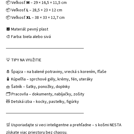
📦 Veľkosť
M
– 29 × 16,5 × 11,5 cm
📦 Veľkosť
L
– 28,5 × 23 × 12 cm
📦 Veľkosť
XL
– 38 × 33 × 12,7 cm
🔲 Materiál: pevný plast
🎨 Farba: biela alebo sivá
──────────────────────────
💡 TIPY NA VYUŽITIE
🧂 Špajza – na balené potraviny, vrecká s korením, fľaše
🧴 Kúpeľňa – sprchové gély, krémy, fén, uteráky
🧺 Šatník – šatky, ponožky, doplnky
🗂️ Pracovňa – dokumenty, nabíjačky, zošity
🧸 Detská izba – kocky, pastelky, figúrky
──────────────────────────
🛒 Usporiadajte si veci inteligentne a prehľadne – s košmi NESTA
získate viac priestoru bez chaosu.