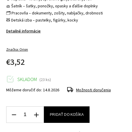
🧺 Šatník – šatky, ponožky, opasky a ďalšie doplnky
🗂️ Pracovňa – dokumenty, zošity, nabíjačky, drobnosti
🧸 Detská izba – pastelky, figúrky, kocky
Detailné informácie
Značka:
Orion
€3,52
SKLADOM
(23 ks)
Môžeme doručiť do:
14.8.2026
Možnosti doručenia
PRIDAŤ DO KOŠÍKA