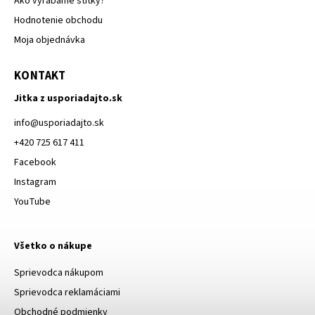
Ako vyrábame štítky?
Hodnotenie obchodu
Moja objednávka
KONTAKT
Jitka z usporiadajto.sk
info
@
usporiadajto.sk
+420 725 617 411
Facebook
Instagram
YouTube
Všetko o nákupe
Sprievodca nákupom
Sprievodca reklamáciami
Obchodné podmienky