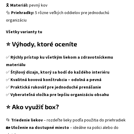
🎗
Materiál:
pevný kov
🔩
Priehradky:
5 rôzne veľkých oddielov pre jednoduchú
organizáciu
Všetky varianty tu
⭐ Výhody, ktoré oceníte
✅
Rýchly prístup ku všetkým liekom a zdravotníckemu
materiálu
✅
Štýlový dizajn, ktorý sa hodí do každého interiéru
✅
Kvalitná kovová konštrukcia – odolná a pevná
✅
Praktická rukoväť pre jednoduché prenášanie
✅
Vyberateľná vložka pre lepšiu organizáciu obsahu
⭐ Ako využiť box?
📂
Triedenie liekov
– rozdeľte lieky podľa použitia do priehradiek
🏡
Uloženie na dostupné miesto
– ideálne na polici alebo do