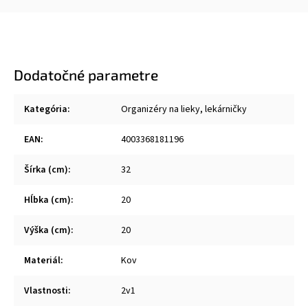
Dodatočné parametre
Kategória
:
Organizéry na lieky, lekárničky
EAN
:
4003368181196
Šírka (cm)
:
32
Hĺbka (cm)
:
20
Výška (cm)
:
20
Materiál
:
Kov
Vlastnosti
:
2v1