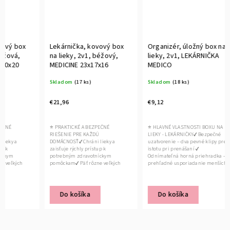
ý box
Lekárnička, kovový box
Organizér, úložný box na
vá,
na lieky, 2v1, béžový,
lieky, 2v1, LEKÁRNIČKA
20
MEDICINE 23x17x16
MEDICO
Skladom
(17 ks)
Skladom
(18 ks)
€21,96
€9,12
⭐ PRAKTICKÉ A BEZPEČNÉ
⭐ HLAVNÉ VLASTNOSTI BOXU NA
RIEŠENIE PRE KAŽDÚ
LIEKY - LEKÁRNIČKY✔ Bezpečné
 a
DOMÁCNOSŤ✔ Chráni lieky a
uzatvorenie – dva pevné klipy pre
zaisťuje rýchly prístup k
istotu pri prenášaní ✔
m
potrebným zdravotníckym
Odnímateľná horná priehradka –
kých
pomôckam✔ Päť rôzne veľkých
prehľadné usporiadanie menších...
priehradiek uľahčuje...
Do košíka
Do košíka