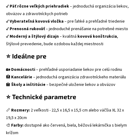
✔
Päť rôzne veľkých priehradiek
– jednoduchá organizácia liekov,
obväzov a zdravotníckych potrieb
✔
Vyberateľná kovová vložka
– pre ľahké a prehľadné triedenie
✔
Prenosná rukoväť
– jednoduché prenášanie na potrebné miesto
✔
Moderný a štýlový dizajn
– kvalitná
kovová konštrukcia
,
štýlové prevedenie, bude ozdobou každej miestnosti
⭐ Ideálne pre
🏡
Domácnosti
– prehľadné usporiadanie liekov pre celú rodinu
🏥
Kancelárie
– jednoduchá organizácia zdravotníckeho materiálu
🏫
Školy a inštitúcie
– bezpečné uloženie liekov a obväzov
⭐ Technické parametre
📏
Rozmery:
2 veľkosti - 22,5 x 16,5 x 15,5 cm alebo väčšia XL 32 x
19,5 x 20cm
🎨
Farby:
dostupné ako červená, biela, béžová lekárnička s bielym
krížom