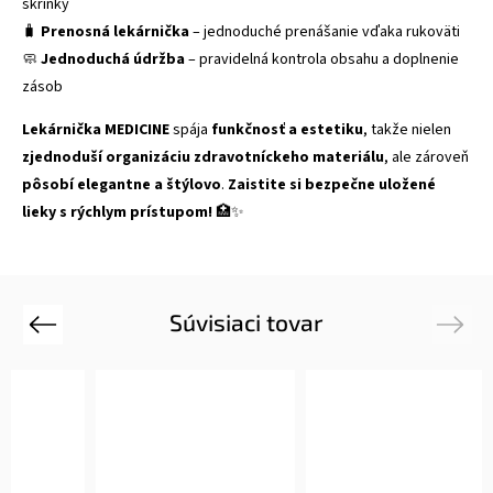
skrinky
🧳
Prenosná lekárnička
– jednoduché prenášanie vďaka rukoväti
🧼
Jednoduchá údržba
– pravidelná kontrola obsahu a doplnenie
zásob
Lekárnička MEDICINE
spája
funkčnosť a estetiku
, takže nielen
zjednoduší organizáciu zdravotníckeho materiálu
, ale zároveň
pôsobí elegantne a štýlovo
.
Zaistite si bezpečne uložené
lieky s rýchlym prístupom!
🏥✨
Súvisiaci tovar
Previous
Next