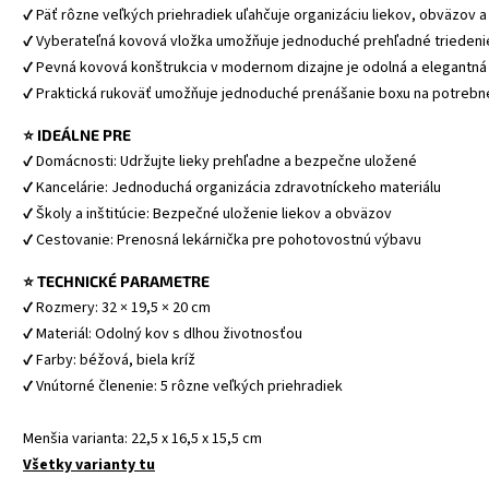
✔ Päť rôzne veľkých priehradiek uľahčuje organizáciu liekov, obväzov a
✔ Vyberateľná kovová vložka umožňuje jednoduché prehľadné triedeni
✔ Pevná kovová konštrukcia v modernom dizajne je odolná a elegantná
✔ Praktická rukoväť umožňuje jednoduché prenášanie boxu na potrebn
⭐ IDEÁLNE PRE
✔ Domácnosti: Udržujte lieky prehľadne a bezpečne uložené
✔ Kancelárie: Jednoduchá organizácia zdravotníckeho materiálu
✔ Školy a inštitúcie: Bezpečné uloženie liekov a obväzov
✔ Cestovanie: Prenosná lekárnička pre pohotovostnú výbavu
⭐ TECHNICKÉ PARAMETRE
✔ Rozmery: 32 × 19,5 × 20 cm 
✔ Materiál: Odolný kov s dlhou životnosťou
✔ Farby: béžová, biela kríž
✔ Vnútorné členenie: 5 rôzne veľkých priehradiek
Menšia varianta: 22,5 x 16,5 x 15,5 cm
Všetky varianty tu