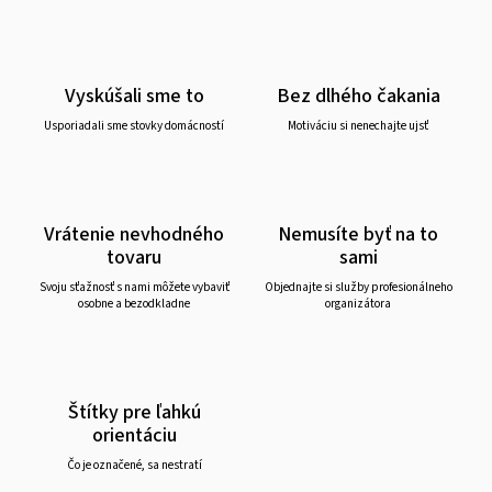
Vyskúšali sme to
Bez dlhého čakania
Usporiadali sme stovky domácností
Motiváciu si nenechajte ujsť
Vrátenie nevhodného
Nemusíte byť na to
tovaru
sami
Svoju sťažnosť s nami môžete vybaviť
Objednajte si služby profesionálneho
osobne a bezodkladne
organizátora
Štítky pre ľahkú
orientáciu
Čo je označené, sa nestratí