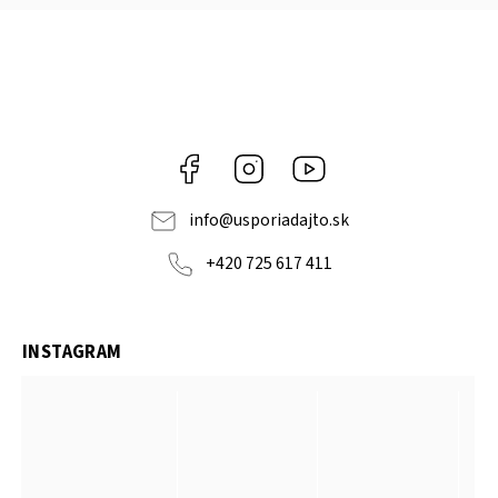
Facebook
Instagram
YouTube
info
@
usporiadajto.sk
+420 725 617 411
INSTAGRAM