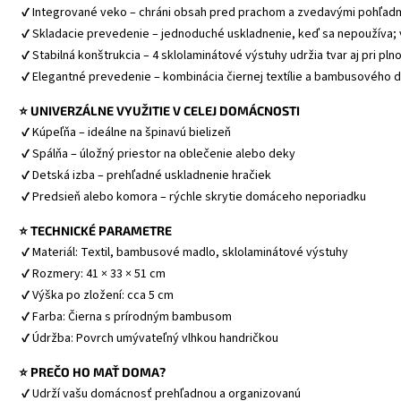
 ✔ Integrované veko – chráni obsah pred prachom a zvedavými pohľad
 ✔ Skladacie prevedenie – jednoduché uskladnenie, keď sa nepoužíva; v
 ✔ Stabilná konštrukcia – 4 sklolaminátové výstuhy udržia tvar aj pri pl
 ✔ Elegantné prevedenie – kombinácia čiernej textílie a bambusového 
⭐ UNIVERZÁLNE VYUŽITIE V CELEJ DOMÁCNOSTI
 ✔ Kúpeľňa – ideálne na špinavú bielizeň
 ✔ Spálňa – úložný priestor na oblečenie alebo deky
 ✔ Detská izba – prehľadné uskladnenie hračiek
 ✔ Predsieň alebo komora – rýchle skrytie domáceho neporiadku
⭐ TECHNICKÉ PARAMETRE
 ✔ Materiál: Textil, bambusové madlo, sklolaminátové výstuhy
 ✔ Rozmery: 41 × 33 × 51 cm
 ✔ Výška po zložení: cca 5 cm
 ✔ Farba: Čierna s prírodným bambusom
 ✔ Údržba: Povrch umývateľný vlhkou handričkou
⭐ PREČO HO MAŤ DOMA?
 ✔ Udrží vašu domácnosť prehľadnou a organizovanú