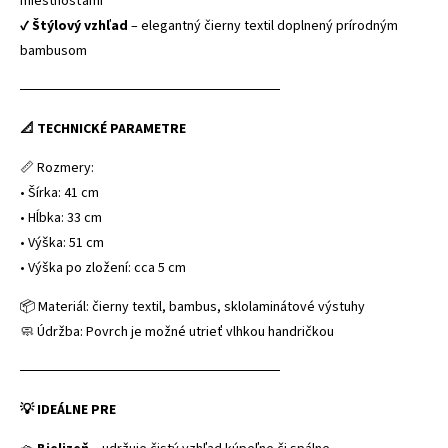
miestnosťami
✔
Štýlový vzhľad
– elegantný čierny textil doplnený prírodným
bambusom
──────────────────────────
📐 TECHNICKÉ PARAMETRE
📏 Rozmery:
• Šírka: 41 cm
• Hĺbka: 33 cm
• Výška: 51 cm
• Výška po zložení: cca 5 cm
📦 Materiál: čierny textil, bambus, sklolaminátové výstuhy
🧼 Údržba: Povrch je možné utrieť vlhkou handričkou
──────────────────────────
💡 IDEÁLNE PRE