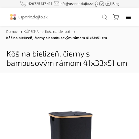
+420 725 617 411
|
info@usporiadajto.sk
|
|
Blog
Domov
/
KÚPEĽŇA
/
Koše na bielizeň
/
Kôš na bielizeň, čierny s bambusovým rámom 41x33x51 cm
Kôš na bielizeň, čierny s
bambusovým rámom 41x33x51 cm