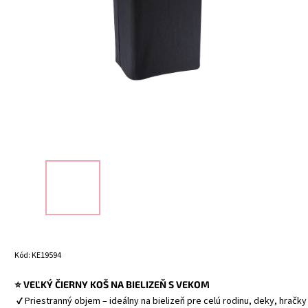
Kód:
KE19594
⭐ VEĽKÝ ČIERNY KOŠ NA BIELIZEŇ S VEKOM
 ✔ Priestranný objem – ideálny na bielizeň pre celú rodinu, deky, hračk