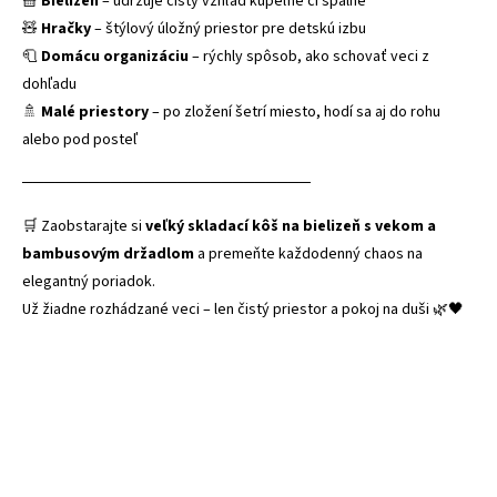
🧺
Bielizeň
– udržuje čistý vzhľad kúpeľne či spálne
🧸
Hračky
– štýlový úložný priestor pre detskú izbu
🧻
Domácu organizáciu
– rýchly spôsob, ako schovať veci z
dohľadu
🚿
Malé priestory
– po zložení šetrí miesto, hodí sa aj do rohu
alebo pod posteľ
──────────────────────────
🛒 Zaobstarajte si
veľký skladací kôš na bielizeň s vekom a
bambusovým držadlom
a premeňte každodenný chaos na
elegantný poriadok.
Už žiadne rozhádzané veci – len čistý priestor a pokoj na duši 🌿🖤