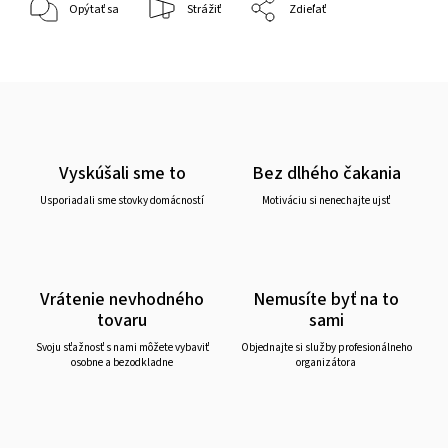
Opýtať sa
Strážiť
Zdieľať
Vyskúšali sme to
Bez dlhého čakania
Usporiadali sme stovky domácností
Motiváciu si nenechajte ujsť
Vrátenie nevhodného
Nemusíte byť na to
tovaru
sami
Svoju sťažnosť s nami môžete vybaviť
Objednajte si služby profesionálneho
osobne a bezodkladne
organizátora