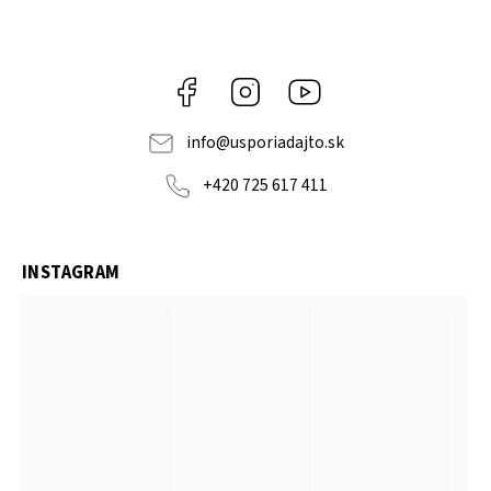
Facebook
Instagram
YouTube
info
@
usporiadajto.sk
+420 725 617 411
INSTAGRAM