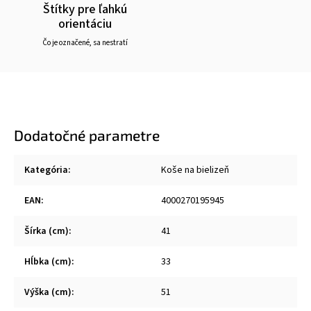
Štítky pre ľahkú
orientáciu
Čo je označené, sa nestratí
Dodatočné parametre
Kategória
:
Koše na bielizeň
EAN
:
4000270195945
Šírka (cm)
:
41
Hĺbka (cm)
:
33
Výška (cm)
:
51