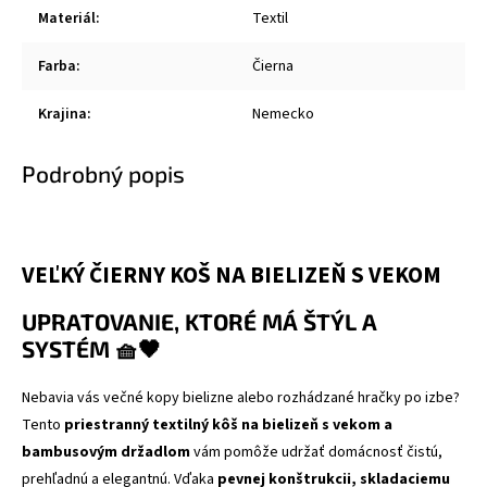
Materiál
:
Textil
Farba
:
Čierna
Krajina
:
Nemecko
Podrobný popis
VEĽKÝ ČIERNY KOŠ NA BIELIZEŇ S VEKOM
UPRATOVANIE, KTORÉ MÁ ŠTÝL A
SYSTÉM 🧺🖤
Nebavia vás večné kopy bielizne alebo rozhádzané hračky po izbe?
Tento
priestranný textilný kôš na bielizeň s vekom a
bambusovým držadlom
vám pomôže udržať domácnosť čistú,
prehľadnú a elegantnú. Vďaka
pevnej konštrukcii, skladaciemu