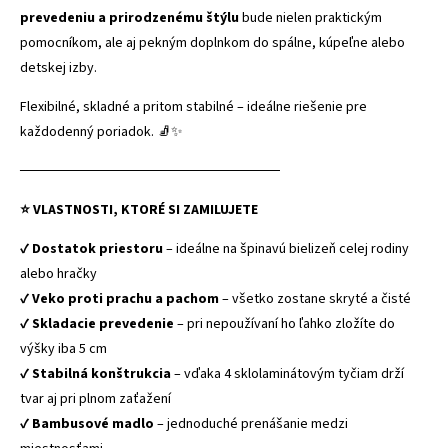
prevedeniu a prirodzenému štýlu
bude nielen praktickým
pomocníkom, ale aj pekným doplnkom do spálne, kúpeľne alebo
detskej izby.
Flexibilné, skladné a pritom stabilné – ideálne riešenie pre
každodenný poriadok. 🧦✨
──────────────────────────
⭐ VLASTNOSTI, KTORÉ SI ZAMILUJETE
✔
Dostatok priestoru
– ideálne na špinavú bielizeň celej rodiny
alebo hračky
✔
Veko proti prachu a pachom
– všetko zostane skryté a čisté
✔
Skladacie prevedenie
– pri nepoužívaní ho ľahko zložíte do
výšky iba 5 cm
✔
Stabilná konštrukcia
– vďaka 4 sklolaminátovým tyčiam drží
tvar aj pri plnom zaťažení
✔
Bambusové madlo
– jednoduché prenášanie medzi