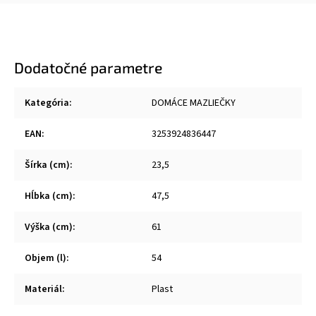
Dodatočné parametre
Kategória
:
DOMÁCE MAZLIEČKY
EAN
:
3253924836447
Šírka (cm)
:
23,5
Hĺbka (cm)
:
47,5
Výška (cm)
:
61
Objem (l)
:
54
Materiál
:
Plast