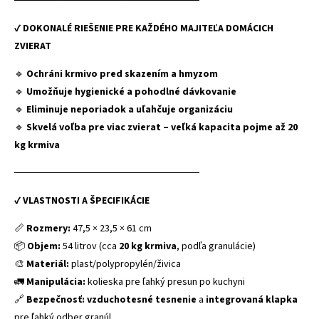
──────────────────────────
✔
DOKONALÉ RIEŠENIE PRE KAŽDÉHO MAJITEĽA DOMÁCICH
ZVIERAT
🔹
Ochráni krmivo pred skazením a hmyzom
🔹
Umožňuje hygienické a pohodlné dávkovanie
🔹
Eliminuje neporiadok a uľahčuje organizáciu
🔹
Skvelá voľba pre viac zvierat – veľká kapacita pojme až 20
kg krmiva
──────────────────────────
✔
VLASTNOSTI A ŠPECIFIKÁCIE
📏
Rozmery:
47,5 × 23,5 × 61 cm
📦
Objem:
54 litrov (cca
20 kg krmiva
, podľa granulácie)
🎨
Materiál:
plast/polypropylén/živica
🚛
Manipulácia:
kolieska pre ľahký presun po kuchyni
🔗
Bezpečnosť:
vzduchotesné tesnenie
a
integrovaná klapka
pre ľahký odber granúl