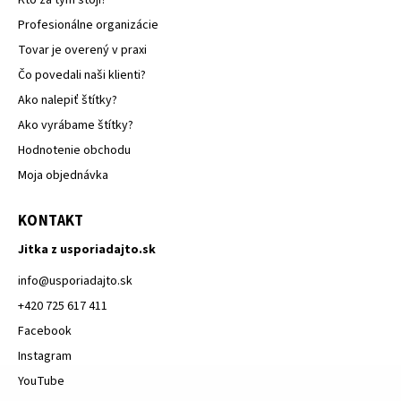
Kto za tým stojí?
Profesionálne organizácie
Tovar je overený v praxi
Čo povedali naši klienti?
Ako nalepiť štítky?
Ako vyrábame štítky?
Hodnotenie obchodu
Moja objednávka
KONTAKT
Jitka z usporiadajto.sk
info
@
usporiadajto.sk
+420 725 617 411
Facebook
Instagram
YouTube