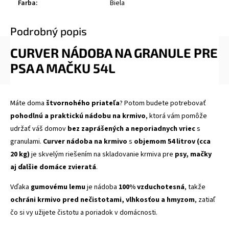
Farba
:
Biela
Podrobný popis
CURVER NÁDOBA NA GRANULE PRE
PSA A MAČKU 54L
Máte doma
štvornohého priateľa
? Potom budete potrebovať
pohodlnú a praktickú nádobu na krmivo
, ktorá vám pomôže
udržať váš domov
bez zaprášených a neporiadnych vriec
s
granulami.
Curver nádoba na krmivo
s
objemom 54 litrov (cca
20 kg)
je skvelým riešením na skladovanie krmiva pre
psy, mačky
aj ďalšie domáce zvieratá
.
Vďaka
gumovému lemu
je nádoba
100% vzduchotesná
, takže
ochráni krmivo pred nečistotami, vlhkosťou a hmyzom
, zatiaľ
čo si vy užijete čistotu a poriadok v domácnosti.