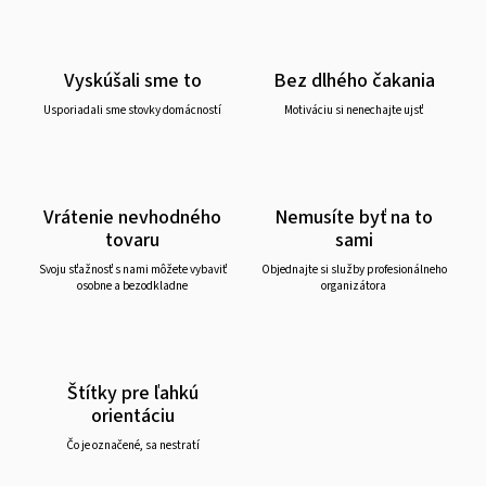
Vyskúšali sme to
Bez dlhého čakania
Usporiadali sme stovky domácností
Motiváciu si nenechajte ujsť
Vrátenie nevhodného
Nemusíte byť na to
tovaru
sami
Svoju sťažnosť s nami môžete vybaviť
Objednajte si služby profesionálneho
osobne a bezodkladne
organizátora
Štítky pre ľahkú
orientáciu
Čo je označené, sa nestratí