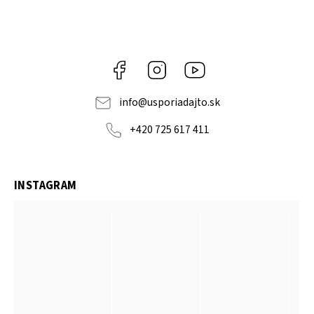
Facebook
Instagram
YouTube
info
@
usporiadajto.sk
+420 725 617 411
INSTAGRAM