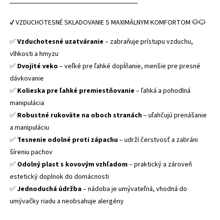
──────────────────────────
✔ VZDUCHOTESNÉ SKLADOVANIE S MAXIMÁLNYM KOMFORTOM 🐶🐱
✅
Vzduchotesné uzatváranie
– zabraňuje prístupu vzduchu,
vlhkosti a hmyzu
✅
Dvojité veko
– veľké pre ľahké dopĺňanie, menšie pre presné
dávkovanie
✅
Kolieska pre ľahké premiestňovanie
– ľahká a pohodlná
manipulácia
✅
Robustné rukoväte na oboch stranách
– uľahčujú prenášanie
a manipuláciu
✅
Tesnenie odolné proti zápachu
– udrží čerstvosť a zabráni
šíreniu pachov
✅
Odolný plast s kovovým vzhľadom
– praktický a zároveň
estetický doplnok do domácnosti
✅
Jednoduchá údržba
– nádoba je umývateľná, vhodná do
umývačky riadu a neobsahuje alergény