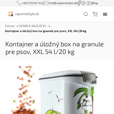
+420 725 617 411
|
info@usporiadajto.sk
|
|
Blog
Domov
/
DOMÁCE MAZLIEČKY
/
Kontajner a úložný box na granule pre psov, XXL 54 l/20 kg
Kontajner a úložný box na granule
pre psov, XXL 54 l/20 kg