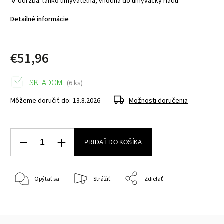
 ✔ Údržba: ľahko umývateľná, vhodná do umývačky riadu 
Detailné informácie
€51,96
SKLADOM
(6 ks)
Môžeme doručiť do:
13.8.2026
Možnosti doručenia
PRIDAŤ DO KOŠÍKA
Opýtať sa
Strážiť
Zdieľať