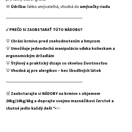
🧼
Údržba:
ľahko umývateľná, vhodná do
umývačky riadu
──────────────────────────
✔
PREČO SI ZAOBSTARAŤ TÚTO NÁDOBU?
💡
Chráni krmivo pred znehodnotením a hmyzom
💡
Umožňuje jednoduchú manipuláciu vďaka kolieskam a
ergonomickým držadlám
💡
Štýlový a praktický dizajn so skvelou životnosťou
💡
Vhodná aj pre alergikov – bez škodlivých látok
──────────────────────────
🛒
Zaobstarajte si NÁDOBY na krmivo s objemom
20kg/10kg/6kg a doprajte svojmu maznáčikovi čerstvé a
chutné jedlo každý deň!
🐾✨