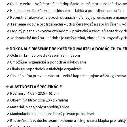
 ✔ Dvojité veko – veľké pre ľahké dopĺňanie, menšie pre presné dávko
 ✔ Kolieska pre ľahké premiestňovanie – ľahká a pohodlná manipulácia
 ✔ Robustné rukoväte na oboch stranách – uľahčujú prenášanie a manip
 ✔ Tesnenie odolné proti zápachu – udrží čerstvosť a zabráni šíreniu vô
 ✔ Odolný plast s kovovým vzhľadom – praktický a zároveň estetický 
 ✔ Jednoduchá údržba – nádoba je umývateľná, vhodná do umývačky ri
⭐ DOKONALÉ RIEŠENIE PRE KAŽDÉHO MAJITEĽA DOMÁCICH ZVIE
 ✔ Ochráni krmivo pred skazením a hmyzom
 ✔ Umožňuje hygienické a pohodlné dávkovanie
 ✔ Eliminuje neporiadok a uľahčuje organizáciu
 ✔ Skvelá voľba pre viac zvierat – veľká kapacita pojme až 20 kg krmiva 
⭐ VLASTNOSTI A ŠPECIFIKÁCIE
 ✔ Rozmery: 47,5 × 23,5 × 61 cm
 ✔ Objem: 54 litrov (cca 20 kg krmiva)
 ✔ Materiál: plast/polypropylén/živica
 ✔ Manipulácia: kolieska pre ľahký presun po kuchyni
 ✔ Bezpečnosť: vzduchotesné tesnenie a integrovaná klapka pre ľahký