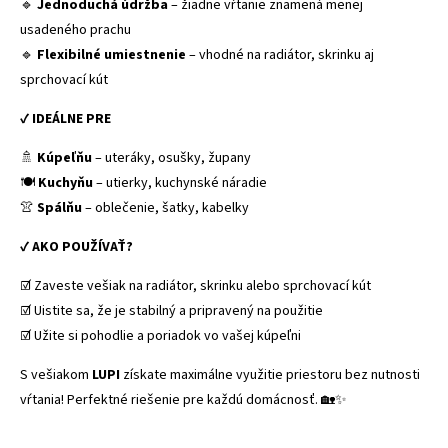
🔹
Jednoduchá údržba
– žiadne vŕtanie znamená menej
usadeného prachu
🔹
Flexibilné umiestnenie
– vhodné na radiátor, skrinku aj
sprchovací kút
✔
IDEÁLNE PRE
🚿
Kúpeľňu
– uteráky, osušky, župany
🍽
Kuchyňu
– utierky, kuchynské náradie
👚
Spálňu
– oblečenie, šatky, kabelky
✔
AKO POUŽÍVAŤ?
☑️ Zaveste vešiak na radiátor, skrinku alebo sprchovací kút
☑️ Uistite sa, že je stabilný a pripravený na použitie
☑️ Užite si pohodlie a poriadok vo vašej kúpeľni
S vešiakom
LUPI
získate maximálne využitie priestoru bez nutnosti
vŕtania! Perfektné riešenie pre každú domácnosť. 🏡✨