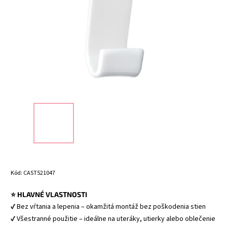
Kód:
CAST521047
⭐ HLAVNÉ VLASTNOSTI
✔ Bez vŕtania a lepenia – okamžitá montáž bez poškodenia stien 
✔ Všestranné použitie – ideálne na uteráky, utierky alebo oblečenie 