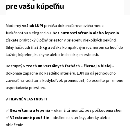
pre vašu kúpeľňu
Moderný
vešiak LUPI
prináša dokonalú rovnováhu medzi
funkčnosťou a eleganciou.
Bez nutnosti vŕtania alebo lepenia
získate praktický úložný priestor v priebehu niekoľkých sekúnd.
Silný háčik udrží
až 5 kg
a vďaka kompaktným rozmerom sa hodí do
každej kúpeľne, kuchyne alebo technickej miestnosti.
Dostupný v
troch univerzálnych farbách
–
čiernej a bielej
–
dokonale zapadne do každého interiéru. LUPI sa dá jednoducho
zavesiť na radiátor a kedykoľvek premiestniť, čo oceníte pri zmene
usporiadania priestoru.
✔
HLAVNÉ VLASTNOSTI
✅
Bez vŕtania a lepenia
– okamžitá montáž bez poškodenia stien
✅
Všestranné použitie
– ideálne na uteráky, utierky alebo
oblečenie