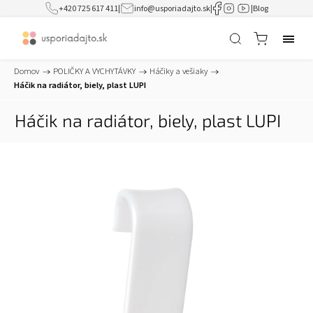
+420 725 617 411
|
info@usporiadajto.sk
|
|
Blog
Domov
/
POLIČKY A VYCHYTÁVKY
/
Háčiky a vešiaky
/
Háčik na radiátor, biely, plast LUPI
Háčik na radiátor, biely, plast LUPI