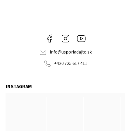
Facebook
Instagram
YouTube
info
@
usporiadajto.sk
+420 725 617 411
INSTAGRAM