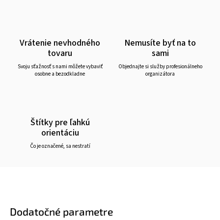
Vrátenie nevhodného
Nemusíte byť na to
tovaru
sami
Svoju sťažnosť s nami môžete vybaviť
Objednajte si služby profesionálneho
osobne a bezodkladne
organizátora
Štítky pre ľahkú
orientáciu
Čo je označené, sa nestratí
Dodatočné parametre