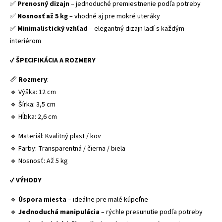
✅
Prenosný dizajn
– jednoduché premiestnenie podľa potreby
✅
Nosnosť až 5 kg
– vhodné aj pre mokré uteráky
✅
Minimalistický vzhľad
– elegantný dizajn ladí s každým
interiérom
✔
ŠPECIFIKÁCIA A ROZMERY
📏
Rozmery
:
🔹 Výška: 12 cm
🔹 Šírka: 3,5 cm
🔹 Hĺbka: 2,6 cm
🔹 Materiál: Kvalitný plast / kov
🔹 Farby: Transparentná / čierna / biela
🔹 Nosnosť: Až 5 kg
✔
VÝHODY
🔹
Úspora miesta
– ideálne pre malé kúpeľne
🔹
Jednoduchá manipulácia
– rýchle presunutie podľa potreby