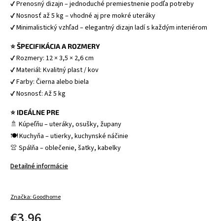
✔ Prenosný dizajn – jednoduché premiestnenie podľa potreby 
✔ Nosnosť až 5 kg – vhodné aj pre mokré uteráky 
✔ Minimalistický vzhľad – elegantný dizajn ladí s každým interiérom
⭐ ŠPECIFIKÁCIA A ROZMERY
✔ Rozmery: 12 × 3,5 × 2,6 cm 
✔ Materiál: Kvalitný plast / kov 
✔ Farby: Čierna alebo biela 
✔ Nosnosť: Až 5 kg
⭐ IDEÁLNE PRE
🚿 Kúpeľňu – uteráky, osušky, župany 
🍽 Kuchyňa – utierky, kuchynské náčinie 
👚 Spálňa – oblečenie, šatky, kabelky
Detailné informácie
Značka:
Goodhome
€3,96