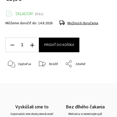
SKLADOM
(9 ks)
Môžeme doručiť do:
14.8.2026
Možnosti doručenia
PRIDAŤ DO KOŠÍKA
Opýtať sa
Strážiť
Zdieľať
Vyskúšali sme to
Bez dlhého čakania
Usporiadali sme stovky domácností
Motiváciu si nenechajte ujsť