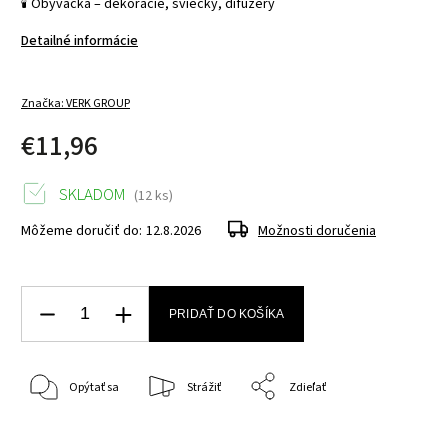
🕯️ Obývačka – dekorácie, sviečky, difúzery
Detailné informácie
Značka:
VERK GROUP
€11,96
SKLADOM
(12 ks)
Môžeme doručiť do:
12.8.2026
Možnosti doručenia
PRIDAŤ DO KOŠÍKA
Opýtať sa
Strážiť
Zdieľať