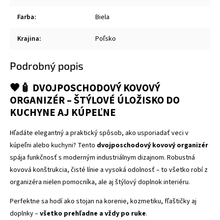
Farba
:
Biela
Krajina
:
Poľsko
Podrobný popis
🖤🧴 DVOJPOSCHODOVÝ KOVOVÝ
ORGANIZÉR – ŠTÝLOVÉ ÚLOŽISKO DO
KUCHYNE AJ KÚPEĽNE
Hľadáte elegantný a praktický spôsob, ako usporiadať veci v
kúpeľni alebo kuchyni? Tento
dvojposchodový kovový organizér
spája funkčnosť s moderným industriálnym dizajnom. Robustná
kovová konštrukcia, čisté línie a vysoká odolnosť – to všetko robí z
organizéra nielen pomocníka, ale aj štýlový doplnok interiéru.
Perfektne sa hodí ako stojan na korenie, kozmetiku, fľaštičky aj
doplnky –
všetko prehľadne a vždy po ruke
.