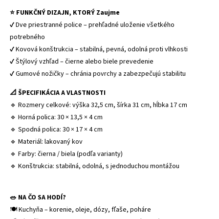
⭐ FUNKČNÝ DIZAJN, KTORÝ Zaujme
✔ Dve priestranné police – prehľadné uloženie všetkého
potrebného
✔ Kovová konštrukcia – stabilná, pevná, odolná proti vlhkosti
✔ Štýlový vzhľad – čierne alebo biele prevedenie
✔ Gumové nožičky – chránia povrchy a zabezpečujú stabilitu
📐 ŠPECIFIKÁCIA A VLASTNOSTI
🔹 Rozmery celkové: výška 32,5 cm, šírka 31 cm, hĺbka 17 cm
🔹 Horná polica: 30 × 13,5 × 4 cm
🔹 Spodná polica: 30 × 17 × 4 cm
🔹 Materiál: lakovaný kov
🔹 Farby: čierna / biela (podľa varianty)
🔹 Konštrukcia: stabilná, odolná, s jednoduchou montážou
🥗 NA ČO SA HODÍ?
🍽️ Kuchyňa – korenie, oleje, dózy, fľaše, poháre