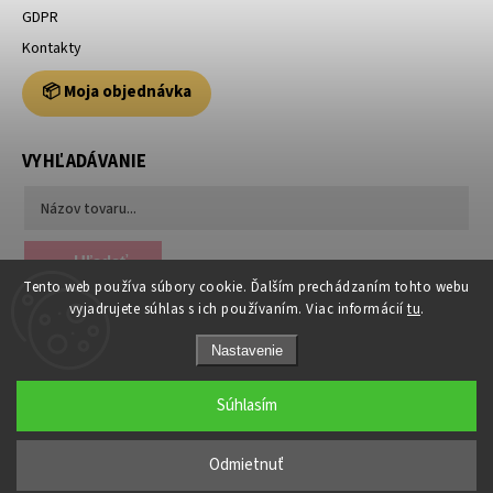
GDPR
Kontakty
📦 Moja objednávka
VYHĽADÁVANIE
Hľadať
Tento web používa súbory cookie. Ďalším prechádzaním tohto webu
vyjadrujete súhlas s ich používaním. Viac informácií
tu
.
Nastavenie
Súhlasím
Copyright 2026
Usporiadajto.sk
. Všetky práva vyhradené.
Odmietnuť
Grafický návrh vytvořil a nakódoval
Shoptak.cz
|
Anque Media