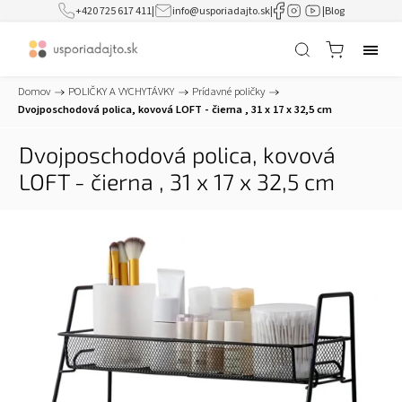
+420 725 617 411
|
info@usporiadajto.sk
|
|
Blog
Domov
/
POLIČKY A VYCHYTÁVKY
/
Prídavné poličky
/
Dvojposchodová polica, kovová LOFT - čierna , 31 x 17 x 32,5 cm
Dvojposchodová polica, kovová
LOFT - čierna , 31 x 17 x 32,5 cm