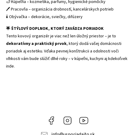
🛁 Kúpeľňa – kozmetika, parfumy, hygienické pomôcky
🖊️ Pracovňa – organizácia drobností, kancelárskych potrieb
🕯️ Obývačka – dekorácie, sviečky, difúzery
🌟 ŠTÝLOVÝ DOPLNOK, KTORÝ ZAVÁDZA PORIADOK
Tento kovový organizér je viac než len úložný priestor – je to
dekoratívny a praktický prvok
, ktorý dodá vašej domácnosti
poriadok aj estetiku. Vďaka pevnej konštrukcii a odolnosti voči
vlhkosti vám bude slúžiť dlhé roky – v kúpeľni, kuchyni aj kdekoľvek
inde.
Facebook
Instagram
YouTube
info
@
usporiadajto.sk