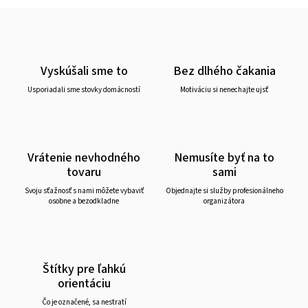
Vyskúšali sme to
Bez dlhého čakania
Usporiadali sme stovky domácností
Motiváciu si nenechajte ujsť
Vrátenie nevhodného
Nemusíte byť na to
tovaru
sami
Svoju sťažnosť s nami môžete vybaviť
Objednajte si služby profesionálneho
osobne a bezodkladne
organizátora
Štítky pre ľahkú
orientáciu
Čo je označené, sa nestratí