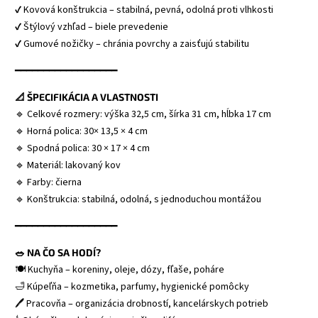
✔ Kovová konštrukcia – stabilná, pevná, odolná proti vlhkosti
✔ Štýlový vzhľad – biele prevedenie
✔ Gumové nožičky – chránia povrchy a zaisťujú stabilitu
━━━━━━━━━━━━━━━━━━
📐 ŠPECIFIKÁCIA A VLASTNOSTI
🔹 Celkové rozmery: výška 32,5 cm, šírka 31 cm, hĺbka 17 cm
🔹 Horná polica: 30× 13,5 × 4 cm
🔹 Spodná polica: 30 × 17 × 4 cm
🔹 Materiál: lakovaný kov
🔹 Farby: čierna
🔹 Konštrukcia: stabilná, odolná, s jednoduchou montážou
━━━━━━━━━━━━━━━━━━
🥗 NA ČO SA HODÍ?
🍽️ Kuchyňa – koreniny, oleje, dózy, fľaše, poháre
🛁 Kúpeľňa – kozmetika, parfumy, hygienické pomôcky
🖊️ Pracovňa – organizácia drobností, kancelárskych potrieb