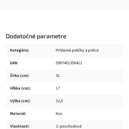
Dodatočné parametre
Kategória
:
Prídavné poličky a police
EAN
:
5907451358412
Šírka (cm)
:
31
Hĺbka (cm)
:
17
Výška (cm)
:
32,5
Materiál
:
Kov
Vlastnosti
:
2- poschodová