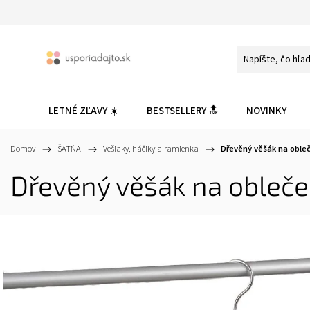
LETNÉ ZĽAVY ☀️
BESTSELLERY 🔝
NOVINKY
Domov
/
ŠATŇA
/
Vešiaky, háčiky a ramienka
/
Dřevěný věšák na obleče
Dřevěný věšák na oblečen