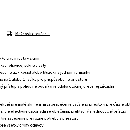
Možnosti doručenia
 % viac miesta v skrini
ká, nohavice, sukne a šaty
vesenie až 4 košieľ alebo blúzok na jednom ramienku
nie na 1 alebo 2 háčiky pre prispôsobenie priestoru
 prístup a pohodlné používanie vďaka otočnej drevenej základni
fektné pre malé skrine a na zabezpečenie väčšieho priestoru pre ďalšie ob
žňuje efektívne usporiadanie oblečenia, prehľadný a jednoduchý prístup
bilné zavesenie pre rôzne potreby a priestory
e pre všetky druhy odevov