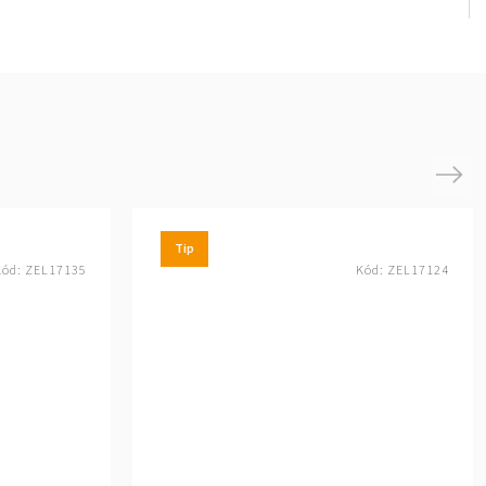
Next
Tip
Kód:
ZEL17135
Kód:
ZEL17124