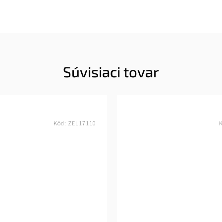
Súvisiaci tovar
Kód:
ZEL17110