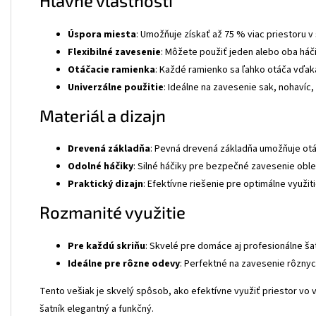
Hlavné vlastnosti
Úspora miesta
: Umožňuje získať až 75 % viac priestoru v s
Flexibilné zavesenie
: Môžete použiť jeden alebo oba háči
Otáčacie ramienka
: Každé ramienko sa ľahko otáča vďaka
Univerzálne použitie
: Ideálne na zavesenie sak, nohavíc, 
Materiál a dizajn
Drevená základňa
: Pevná drevená základňa umožňuje otáč
Odolné háčiky
: Silné háčiky pre bezpečné zavesenie oble
Praktický dizajn
: Efektívne riešenie pre optimálne využit
Rozmanité využitie
Pre každú skriňu
: Skvelé pre domáce aj profesionálne ša
Ideálne pre rôzne odevy
: Perfektné na zavesenie rôznyc
Tento vešiak je skvelý spôsob, ako efektívne využiť priestor vo
šatník elegantný a funkčný.