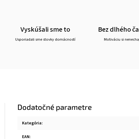
Vyskúšali sme to
Bez dlhého č
Usporiadali sme stovky domácností
Motiváciu si nenechaj
Dodatočné parametre
Kategória
:
EAN
: