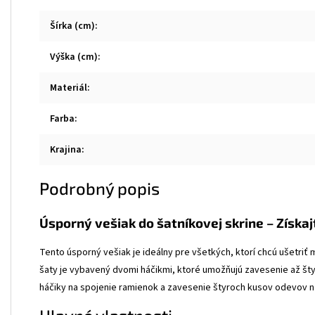
Šírka (cm)
:
Výška (cm)
:
Materiál
:
Farba
:
Krajina
:
Podrobný popis
Úsporný vešiak do šatníkovej skrine – Získaj
Tento úsporný vešiak je ideálny pre všetkých, ktorí chcú ušetriť
šaty je vybavený dvomi háčikmi, ktoré umožňujú zavesenie až št
háčiky na spojenie ramienok a zavesenie štyroch kusov odevov na