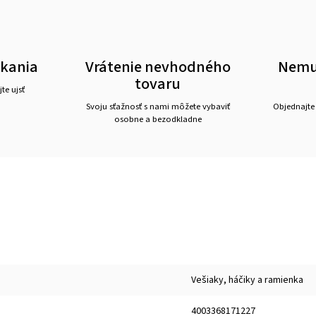
akania
Vrátenie nevhodného
Nemus
tovaru
te ujsť
Svoju sťažnosť s nami môžete vybaviť
Objednajte
osobne a bezodkladne
Vešiaky, háčiky a ramienka
4003368171227