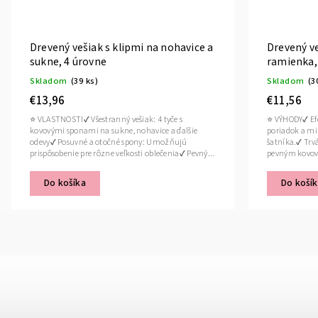
Drevený vešiak s klipmi na nohavice a
Drevený ve
sukne, 4 úrovne
ramienka, 
Skladom
(39 ks)
Skladom
(3
€13,96
€11,56
⭐ VLASTNOSTI✔ Všestranný vešiak: 4 tyče s
⭐ VÝHODY✔ Efe
kovovými sponami na sukne, nohavice a ďalšie
poriadok a mi
odevy✔ Posuvné a otočné spony: Umožňujú
šatníka.✔ Trv
prispôsobenie pre rôzne veľkosti oblečenia✔ Pevný...
pevným kovov
Do košíka
Do koší