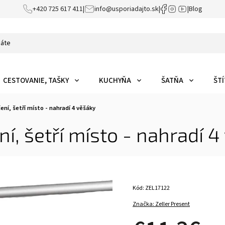
+420 725 617 411
|
info@usporiadajto.sk
|
|
Blog
CESTOVANIE, TAŠKY
KUCHYŇA
ŠATŇA
ŠTÍ
ní, šetří místo - nahradí 4 věšáky
í, šetří místo - nahradí 4
Kód:
ZEL17122
Značka:
Zeller Present