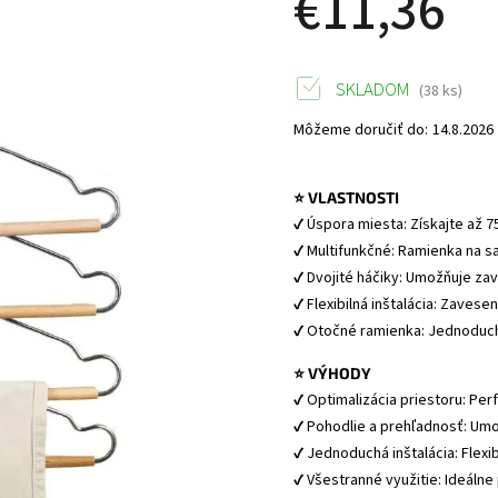
€11,36
SKLADOM
(38 ks)
Môžeme doručiť do:
14.8.2026
⭐ VLASTNOSTI
✔ Úspora miesta: Získajte až 75
✔ Multifunkčné: Ramienka na sa
✔ Dvojité háčiky: Umožňuje za
✔ Flexibilná inštalácia: Zavese
✔ Otočné ramienka: Jednoduchý
⭐ VÝHODY
✔ Optimalizácia priestoru: Per
✔ Pohodlie a prehľadnosť: Umo
✔ Jednoduchá inštalácia: Flexi
✔ Všestranné využitie: Ideáln