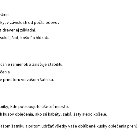
krini.
ky, v závislosti od počtu odevov.
 drevenej základni.
sukní, šiat, košieľ a blúzok.
anie ramienok a zaisťuje stabilitu.
čenia.
ie priestoru vo vašom šatníku.
tníky, kde potrebujete ušetriť miesto.
h kusov oblečenia, ako sú kabáty, saká, šaty alebo košele.
 vašom šatníku a pritom udržať všetky vaše obľúbené kúsky oblečenia prehľ