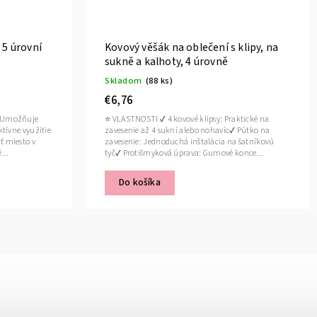
 5 úrovní
Kovový věšák na oblečení s klipy, na
sukně a kalhoty, 4 úrovně
Skladom
(88 ks)
€6,76
: Umožňuje
⭐ VLASTNOSTI ✔ 4 kovové klipsy: Praktické na
tívne využitie
zavesenie až 4 sukní alebo nohavíc✔ Pútko na
ť miesto v
zavesenie: Jednoduchá inštalácia na šatníkovú
...
tyč✔ Protišmyková úprava: Gumové konce...
Do košíka