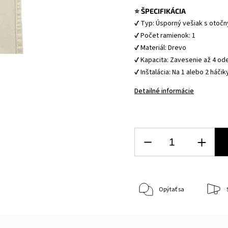
⭐ ŠPECIFIKÁCIA
✔ Typ: Úsporný vešiak s otoč
✔ Počet ramienok: 1
✔ Materiál: Drevo
✔ Kapacita: Zavesenie až 4 od
✔ Inštalácia: Na 1 alebo 2 háčik
Detailné informácie
Opýtať sa