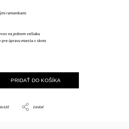
nými ramienkami
evov na jednom vešiaku
y pre úpravu miesta v skrini
PRIDAŤ DO KOŠÍKA
Strážiť
Zdieľať