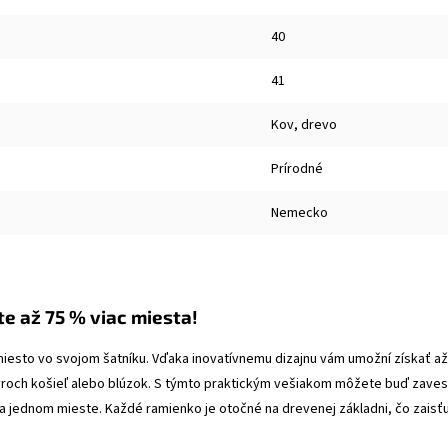
40
41
Kov, drevo
Prírodné
Nemecko
te až 75 % viac miesta!
 miesto vo svojom šatníku. Vďaka inovatívnemu dizajnu vám umožní získať až 
yroch košieľ alebo blúzok. S týmto praktickým vešiakom môžete buď zavesi
 jednom mieste. Každé ramienko je otočné na drevenej základni, čo zaisťu