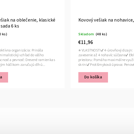
šiak na oblečenie, klasické
Kovový vešiak na nohavice,
sada 6 ks
0 ks)
Skladom
(48 ks)
€11,96
ktívna organizácia: Prináša
⭐ VLASTNOSTI✔ 4-úrovňový dizajn
nimalistický vzhľad do vášho
zavesenie až 4 nohavíc súčasne✔ Efek
ácnosť a pevnosť: Drevené ramienka s
priestoru: Pomáha maximálne využi
ým háčikom zaručujú dlhú...
skrini✔ Protišmyková úprava: Penové
ka
Do košíka