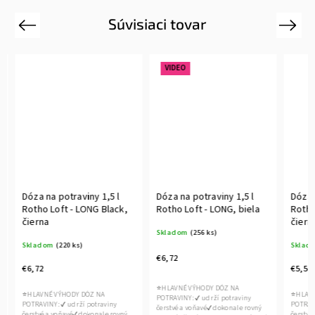
Súvisiaci tovar
Previous
Next
VIDEO
Dóza na potraviny 1,5 l
Dóza na potraviny 1,5 l
Dóza n
Rotho Loft - LONG Black,
Rotho Loft - LONG, biela
Rotho 
čierna
čierna
Skladom
(256 ks)
Skladom
(220 ks)
Sklado
€6,72
€6,72
€5,52
⭐HLAVNÉ VÝHODY DÓZ NA
⭐HLAVNÉ VÝHODY DÓZ NA
⭐HLAVNÉ
POTRAVINY: ✔ udrží potraviny
POTRAVINY: ✔ udrží potraviny
POTRAVIN
čerstvé a voňavé✔ dokonale rovný
čerstvé a voňavé✔ dokonale rovný
čerstvé 