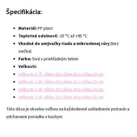
Špecifikácia:
Materiál:
PP plast
Teplotná odolnosť:
-25 °C až +95 °C
Vhodné do umývačky riadu a mikrovlnnej rúry
(bez
viečka)
Farba:
Sivá s priehľadným telom
Veľkosti:
Veľkosti: 1,7l - hĺbka 19 x šírka 13 x výška 10 cm
Veľkosti: 2,8l - hĺbka 19 x šírka 13 x výška 15 cm
Veľkosti: 2,6l - hĺbka 23 x šírka 16 x výška 10 cm
Veľkosti: 3,3l - hĺbka 23 x šírka 16 x výška 15 cm
Táto dóza je skvelou voľbou na každodenné uskladnenie potravín a
udržiavanie poriadku v kuchyni.