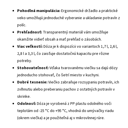
Pohodlná manipulácia:
Ergonomické držadlo a praktické
veko umožňujú jednoduché vyberanie a ukladanie potravín z
políc.
Prehľadnosť:
Transparentný materiál vám umožňuje
okamžite vidieť obsah a mať prehľad o zásobách.
Viac veľkostí:
Dóza je k dispozícii vo variantoch 1,7 l, 2,6 l,
2,8 l a 3,3 l, čo zaisťuje dostatočnú kapacitu pre rôzne
potreby.
Stohovateľnosť:
Vďaka tvarovanému viečku sa dajú dózy
jednoducho stohovať, čo šetrí miesto v kuchyni.
Dobré tesnenie:
Viečko zabraňuje rozsypaniu potravín, ich
zvlhnutiu alebo preberaniu pachov z ostatných potravín v
skrinke.
Odolnosť:
Dóza je vyrobená z PP plastu odolného voči
teplotám od -25 °C do +95 °C, vhodná do umývačky riadu
(okrem viečka) a je použiteľná aj v mikrovlnnej rúre.