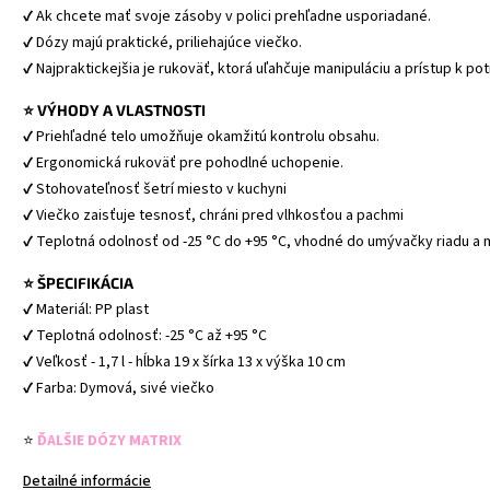
✔ Ak chcete mať svoje zásoby v polici prehľadne usporiadané.
✔ Dózy majú praktické, priliehajúce viečko.
✔ Najpraktickejšia je rukoväť, ktorá uľahčuje manipuláciu a prístup k po
⭐ VÝHODY A VLASTNOSTI
✔ Priehľadné telo umožňuje okamžitú kontrolu obsahu.
✔ Ergonomická rukoväť pre pohodlné uchopenie.
✔ Stohovateľnosť šetrí miesto v kuchyni
✔ Viečko zaisťuje tesnosť, chráni pred vlhkosťou a pachmi
✔ Teplotná odolnosť od -25 °C do +95 °C, vhodné do umývačky riadu a mi
⭐ ŠPECIFIKÁCIA
✔ Materiál: PP plast
✔ Teplotná odolnosť: -25 °C až +95 °C
✔ Veľkosť - 1,7 l - hĺbka 19 x šírka 13 x výška 10 cm
✔ Farba: Dymová, sivé viečko
⭐ 
ĎALŠIE DÓZY MATRIX
Detailné informácie