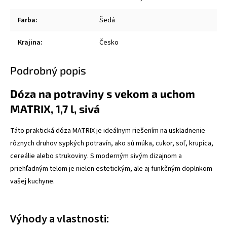
Farba
:
Šedá
Krajina
:
Česko
Podrobný popis
Dóza na potraviny s vekom a uchom
MATRIX, 1,7 l, sivá
Táto praktická dóza MATRIX je ideálnym riešením na uskladnenie
rôznych druhov sypkých potravín, ako sú múka, cukor, soľ, krupica,
cereálie alebo strukoviny. S moderným sivým dizajnom a
priehľadným telom je nielen estetickým, ale aj funkčným doplnkom
vašej kuchyne.
Výhody a vlastnosti: