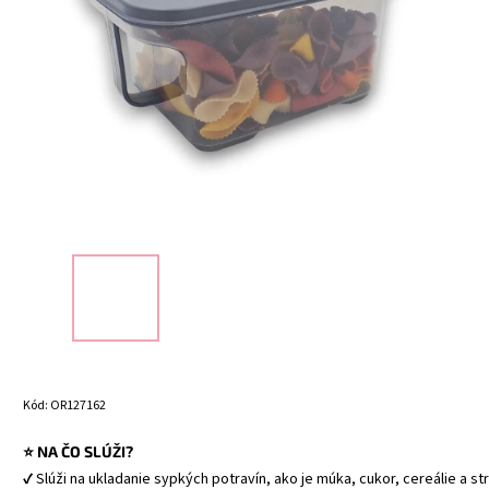
Kód:
OR127162
⭐ NA ČO SLÚŽI?
✔ Slúži na ukladanie sypkých potravín, ako je múka, cukor, cereálie a st