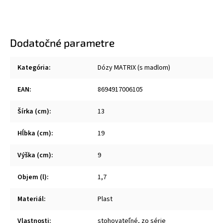
Dodatočné parametre
Kategória
:
Dózy MATRIX (s madlom)
EAN
:
8694917006105
Šírka (cm)
:
13
Hĺbka (cm)
:
19
Výška (cm)
:
9
Objem (l)
:
1,7
Materiál
:
Plast
Vlastnosti
:
stohovateľné, zo série