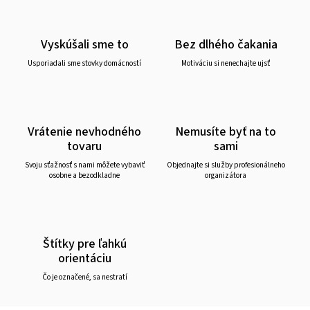
Vyskúšali sme to
Bez dlhého čakania
Usporiadali sme stovky domácností
Motiváciu si nenechajte ujsť
Vrátenie nevhodného
Nemusíte byť na to
tovaru
sami
Svoju sťažnosť s nami môžete vybaviť
Objednajte si služby profesionálneho
osobne a bezodkladne
organizátora
Štítky pre ľahkú
orientáciu
Čo je označené, sa nestratí