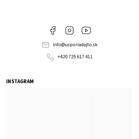
Facebook
Instagram
YouTube
info
@
usporiadajto.sk
+420 725 617 411
INSTAGRAM