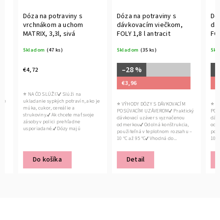
Dóza na potraviny s
Dóza na potraviny s
Dóza n
vrchnákom a uchom
dávkovacím viečkom,
dávko
MATRIX, 3,3l, sivá
FOLY 1,8 l antracit
FOLY 2,
Skladom
(47 ks)
Skladom
(35 ks)
Sklado
–28 %
–12
€4,72
€3,96
€5,56
⭐ NA ČO SLÚŽI?✔ Slúži na
ukladanie sypkých potravín, ako je
⭐ VÝHODY DÓZY S DÁVKOVACÍM
⭐ VÝHOD
múka, cukor, cereálie a
POSÚVACÍM UZÁVEROM✔ Praktický
POSÚVAC
strukoviny.✔ Ak chcete mať svoje
dávkovací uzáver s vyznačenou
dávkovac
zásoby v polici prehľadne
odmerkou✔ Odolná konštrukcia,
odmerkou
usporiadané.✔ Dózy majú
použiteľná v teplotnom rozsahu –
použiteľ
praktické,...
10 °C až 95 °C✔ Vhodná do...
10 °C až 
Detail
Det
Do košíka