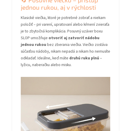
jednou rukou, aj v rýchlosti
Klasické viečka, ktoré je potrebné zobrať a niekam
položiť – pri varení, upratovaní alebo kŕmení zvieraťa
je to zbytočná komplikácia. Posuvný uzáver boxu
SLOP umožňuje
otvoriť aj zatvoriť nádobu
jednou rukou
bez zberania viečka. Viečko zostáva
súčasťou nádoby, nikam nepadá a nikam ho nemusíte
odkladať. Ideálne, keď máte
druhú ruku plnú
–
lyžicu, naberačku alebo misku.