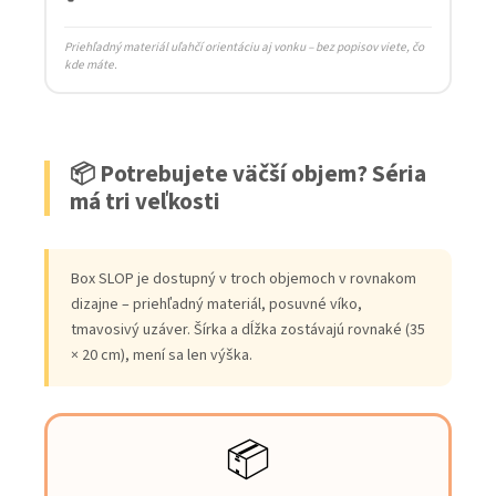
Priehľadný materiál uľahčí orientáciu aj vonku – bez popisov viete, čo
kde máte.
📦 Potrebujete väčší objem? Séria
má tri veľkosti
Box SLOP je dostupný v troch objemoch v rovnakom
dizajne – priehľadný materiál, posuvné víko,
tmavosivý uzáver. Šírka a dĺžka zostávajú rovnaké (35
× 20 cm), mení sa len výška.
📦