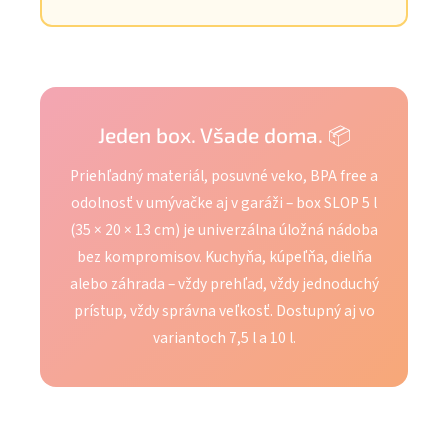
Jeden box. Všade doma. 📦
Priehľadný materiál, posuvné veko, BPA free a
odolnosť v umývačke aj v garáži – box SLOP 5 l
(35 × 20 × 13 cm) je univerzálna úložná nádoba
bez kompromisov. Kuchyňa, kúpeľňa, dielňa
alebo záhrada – vždy prehľad, vždy jednoduchý
prístup, vždy správna veľkosť. Dostupný aj vo
variantoch 7,5 l a 10 l.