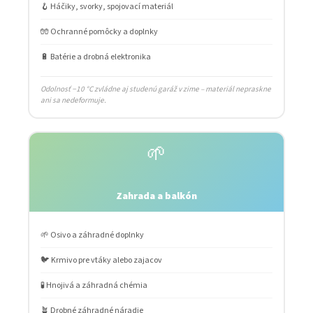
🪝 Háčiky, svorky, spojovací materiál
🧤 Ochranné pomôcky a doplnky
🔋 Batérie a drobná elektronika
Odolnosť −10 °C zvládne aj studenú garáž v zime – materiál nepraskne
ani sa nedeformuje.
🌱
Zahrada a balkón
🌱 Osivo a záhradné doplnky
🐦 Krmivo pre vtáky alebo zajacov
🧪 Hnojivá a záhradná chémia
🪴 Drobné záhradné náradie