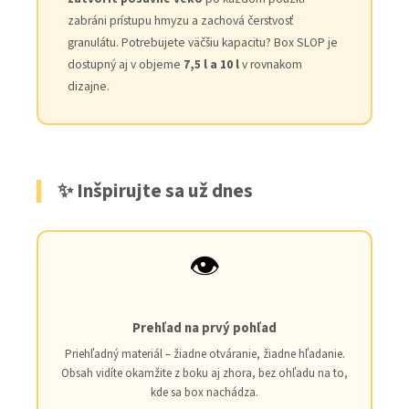
zabráni prístupu hmyzu a zachová čerstvosť
granulátu. Potrebujete väčšiu kapacitu? Box SLOP je
dostupný aj v objeme
7,5 l a 10 l
v rovnakom
dizajne.
✨ Inšpirujte sa už dnes
👁️
Prehľad na prvý pohľad
Priehľadný materiál – žiadne otváranie, žiadne hľadanie.
Obsah vidíte okamžite z boku aj zhora, bez ohľadu na to,
kde sa box nachádza.