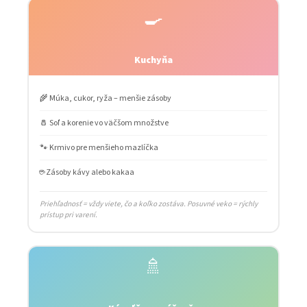
🍳
Kuchyňa
🌾 Múka, cukor, ryža – menšie zásoby
🧂 Soľ a korenie vo väčšom množstve
🐾 Krmivo pre menšieho mazlíčka
☕ Zásoby kávy alebo kakaa
Priehľadnosť = vždy viete, čo a koľko zostáva. Posuvné veko = rýchly
prístup pri varení.
🚿