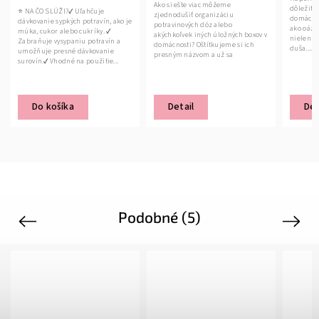
Ako si ešte viac môžeme
dôležitou miestnosťou v
✔ Uľahčuje
zjednodušiť organizáciu
domácnosti. Väčšina z nás ju 
ých potravín, ako je
potravinových dóz alebo
ako oázu pokoja, kde sa očisťu
bo cukríky. ✔
akýchkoľvek iných úložných boxov v
nielen telo, ale veľakrát aj mys
aniu potravín a
domácnosti? Oštítkujeme si ich
duša....
é dávkovanie
presným názvom a už sa
 na použitie...
nepomýlime.Tieto...
a
Detail
Detail
Podobné (5)
Previous
Next