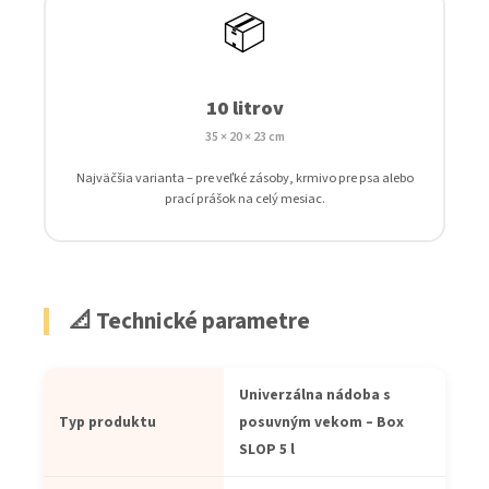
📦
10 litrov
35 × 20 × 23 cm
Najväčšia varianta – pre veľké zásoby, krmivo pre psa alebo
prací prášok na celý mesiac.
📐 Technické parametre
Univerzálna nádoba s
Typ produktu
posuvným vekom – Box
SLOP 5 l