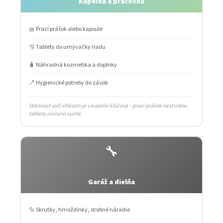
Kúpeľňa a práčovňa
🧺 Prací prášok alebo kapsule
🫧 Tablety do umývačky riadu
🧴 Náhradná kozmetika a doplnky
🪥 Hygienické potreby do zásob
Odolnosť voči vlhkosti je v kúpeľni kľúčová – prací prášok nestvrdne,
tablety zostanú suché.
🔧
Garáž a dielňa
🔩 Skrutky, hmoždinky, drobné náradie