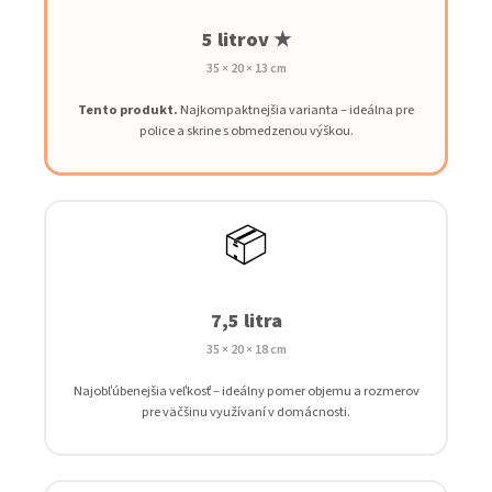
5 litrov ★
35 × 20 × 13 cm
Tento produkt.
Najkompaktnejšia varianta – ideálna pre
police a skrine s obmedzenou výškou.
📦
7,5 litra
35 × 20 × 18 cm
Najobľúbenejšia veľkosť – ideálny pomer objemu a rozmerov
pre väčšinu využívaní v domácnosti.