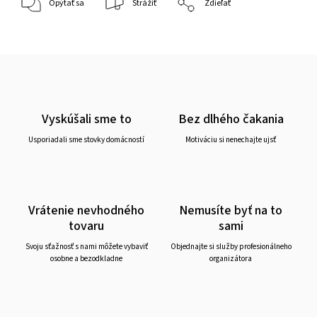
Opýtať sa
Strážiť
Zdieľať
Vyskúšali sme to
Bez dlhého čakania
Usporiadali sme stovky domácností
Motiváciu si nenechajte ujsť
Vrátenie nevhodného
Nemusíte byť na to
tovaru
sami
Svoju sťažnosť s nami môžete vybaviť
Objednajte si služby profesionálneho
osobne a bezodkladne
organizátora