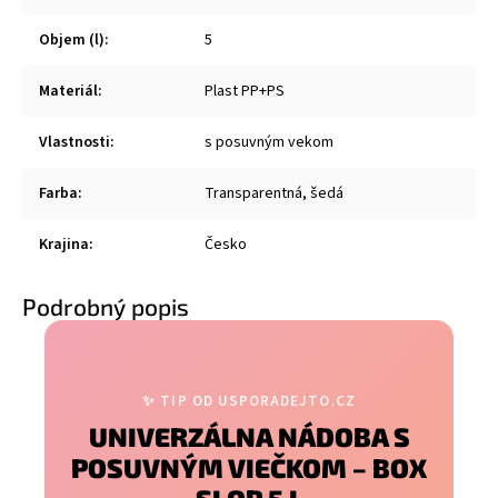
Objem (l)
:
5
Materiál
:
Plast PP+PS
Vlastnosti
:
s posuvným vekom
Farba
:
Transparentná, šedá
Krajina
:
Česko
Podrobný popis
✨ TIP OD USPORADEJTO.CZ
UNIVERZÁLNA NÁDOBA S
POSUVNÝM VIEČKOM – BOX