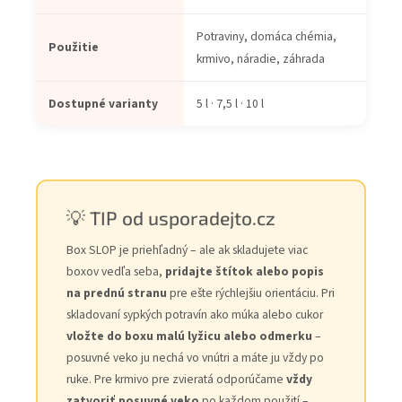
Potraviny, domáca chémia,
Použitie
krmivo, náradie, záhrada
Dostupné varianty
5 l · 7,5 l · 10 l
💡 TIP od usporadejto.cz
Box SLOP je priehľadný – ale ak skladujete viac
boxov vedľa seba,
pridajte štítok alebo popis
na prednú stranu
pre ešte rýchlejšiu orientáciu. Pri
skladovaní sypkých potravín ako múka alebo cukor
vložte do boxu malú lyžicu alebo odmerku
–
posuvné veko ju nechá vo vnútri a máte ju vždy po
ruke. Pre krmivo pre zvieratá odporúčame
vždy
zatvoriť posuvné veko
po každom použití –