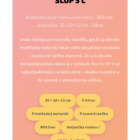
SLOP 5 L
Priehľadný plast + tmavosivé viečko · BPA free ·
umývačka · 35 × 20 × 13 cm · 5 litrov
Jedna nádoba pre kuchyňu, kúpeľňu, garáž aj záhradu.
Priehľadný materiál, takže vidíte obsah bez otvárania
– a posuvné viečko znamená, že sa k obsahu
dostanete jednou rukou aj v rýchlosti. Box SLOP 5 l je
najkompaktnejšia varianta série – ideálna na police a
do skriniek s obmedzenou výškou.
35 × 20 × 13 cm
5 litrov
Priehľadný materiál
Posuvné viečko
BPA free
Umývačka riadov ✓