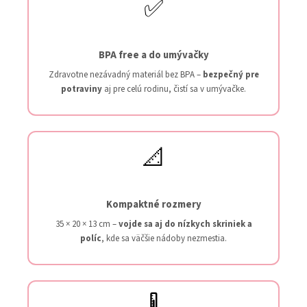
✅
BPA free a do umývačky
Zdravotne nezávadný materiál bez BPA –
bezpečný pre
potraviny
aj pre celú rodinu, čistí sa v umývačke.
📐
Kompaktné rozmery
35 × 20 × 13 cm –
vojde sa aj do nízkych skriniek a
políc
, kde sa väčšie nádoby nezmestia.