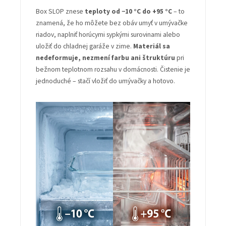
Box SLOP znese
teploty od −10 °C do +95 °C
– to
znamená, že ho môžete bez obáv umyť v umývačke
riadov, naplniť horúcymi sypkými surovinami alebo
uložiť do chladnej garáže v zime.
Materiál sa
nedeformuje, nezmení farbu ani štruktúru
pri
bežnom teplotnom rozsahu v domácnosti. Čistenie je
jednoduché – stačí vložiť do umývačky a hotovo.