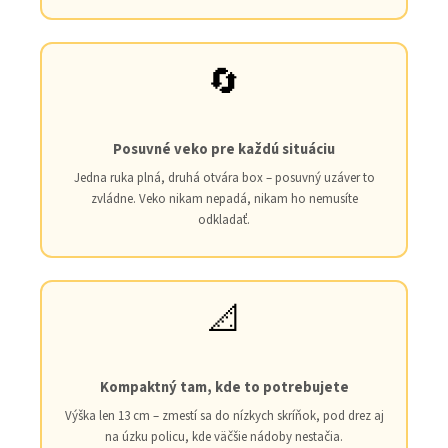
🔄
Posuvné veko pre každú situáciu
Jedna ruka plná, druhá otvára box – posuvný uzáver to
zvládne. Veko nikam nepadá, nikam ho nemusíte
odkladať.
📐
Kompaktný tam, kde to potrebujete
Výška len 13 cm – zmestí sa do nízkych skríňok, pod drez aj
na úzku policu, kde väčšie nádoby nestačia.