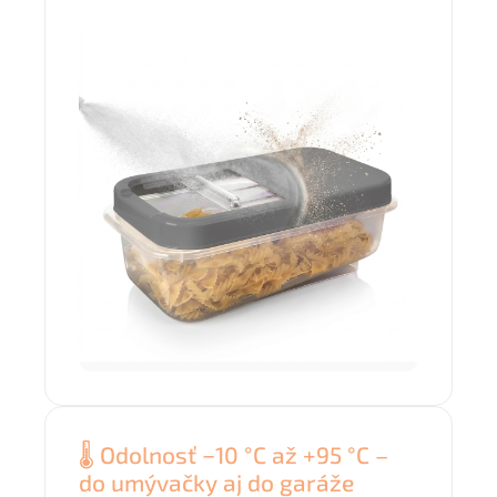
🌡️ Odolnosť −10 °C až +95 °C –
do umývačky aj do garáže