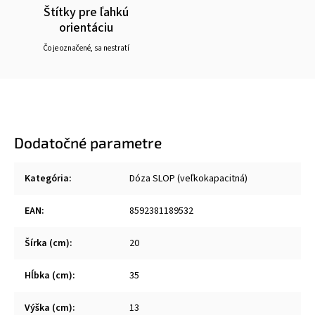
Štítky pre ľahkú
orientáciu
Čo je označené, sa nestratí
Dodatočné parametre
Kategória
:
Dóza SLOP (veľkokapacitná)
EAN
:
8592381189532
Šírka (cm)
:
20
Hĺbka (cm)
:
35
Výška (cm)
:
13