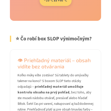
−10 °C až +95 °C
⭐ Čo robí box SLOP výnimočným?
👁️ Priehľadný materiál – obsah
vidíte bez otvárania
Koľko múky ešte zostáva? Sú tablety do umývačky
takmer na konci? S boxom SLOP tieto otázky
odpadajú –
priehľadný materiál umožňuje
kontrolu obsahu na prvý pohľad
, bez toho, aby
ste museli nádobu otvárať, presúvať alebo hľadať
štítok. Šetrí čas pri varení, nakupovaní aj každodennej
rutine. Priehľadnosť platí aj pre obsah tmavšej farby –