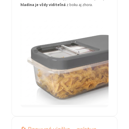
hladina je vždy viditeľná
z boku aj zhora.
🔄 Posuvné viečko – prístup