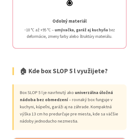
🌡️
Odolný materiál
−10 °C až +95 °C –
umývačka, garáž aj kuchyňa
bez
deformácie, zmeny farby alebo štruktúry materiálu.
🏠 Kde box SLOP 5 l využijete?
Box SLOP 5 l je navrhnutý ako
univerzálna úložná
nádoba bez obmedzení
– rovnaký box funguje v
kuchyni, kúpeľni, garáži aj na záhrade. Kompaktná
výška 13 cm ho predurčuje pre miesta, kde sa väčšie
nádoby jednoducho nezmestia.