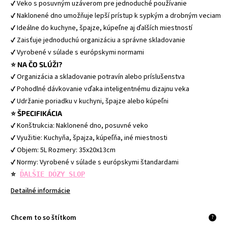
✔ Veko s posuvným uzáverom pre jednoduché používanie
✔ Naklonené dno umožňuje lepší prístup k sypkým a drobným veciam
✔ Ideálne do kuchyne, špajze, kúpeľne aj ďalších miestností
✔ Zaisťuje jednoduchú organizáciu a správne skladovanie
✔ Vyrobené v súlade s európskymi normami
⭐ NA ČO SLÚŽI?
✔ Organizácia a skladovanie potravín alebo príslušenstva
✔ Pohodlné dávkovanie vďaka inteligentnému dizajnu veka
✔ Udržanie poriadku v kuchyni, špajze alebo kúpeľni
⭐ ŠPECIFIKÁCIA
✔ Konštrukcia: Naklonené dno, posuvné veko
✔ Využitie: Kuchyňa, špajza, kúpeľňa, iné miestnosti
✔ Objem: 5L Rozmery: 35x20x13cm
✔ Normy: Vyrobené v súlade s európskymi štandardami
⭐ 
ĎALŠIE DÓZY SLOP
Detailné informácie
Chcem to so štítkom
?