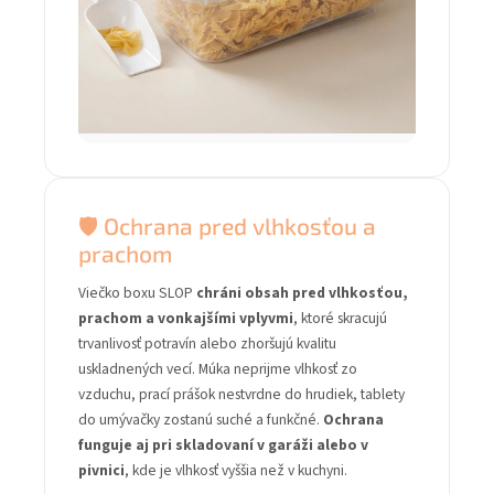
🛡️ Ochrana pred vlhkosťou a
prachom
Viečko boxu SLOP
chráni obsah pred vlhkosťou,
prachom a vonkajšími vplyvmi
, ktoré skracujú
trvanlivosť potravín alebo zhoršujú kvalitu
uskladnených vecí. Múka neprijme vlhkosť zo
vzduchu, prací prášok nestvrdne do hrudiek, tablety
do umývačky zostanú suché a funkčné.
Ochrana
funguje aj pri skladovaní v garáži alebo v
pivnici
, kde je vlhkosť vyššia než v kuchyni.