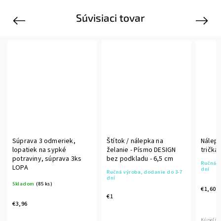
Súvisiaci tovar
Previous
Next
odmeriek,
Štítok / nálepka na
Nálepka/štítok s grafi
 sypké
želanie - Písmo DESIGN
trička - Biele
súprava 3ks
bez podkladu - 6,5 cm
Ručná výroba, dodanie do 
dní
Ručná výroba, dodanie do 3-7
dní
s)
€1,60
€1
Kúpeľňa, či už malá alebo veľk