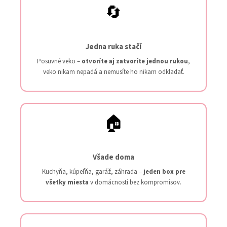
🔄
Jedna ruka stačí
Posuvné veko –
otvoríte aj zatvoríte jednou rukou
,
veko nikam nepadá a nemusíte ho nikam odkladať.
🏠
Všade doma
Kuchyňa, kúpeľňa, garáž, záhrada –
jeden box pre
všetky miesta
v domácnosti bez kompromisov.