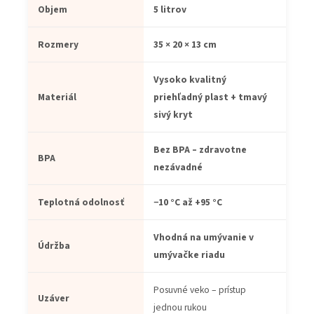
Objem
5 litrov
Rozmery
35 × 20 × 13 cm
Vysoko kvalitný
Materiál
priehľadný plast + tmavý
sivý kryt
Bez BPA – zdravotne
BPA
nezávadné
Teplotná odolnosť
−10 °C až +95 °C
Vhodná na umývanie v
Údržba
umývačke riadu
Posuvné veko – prístup
Uzáver
jednou rukou