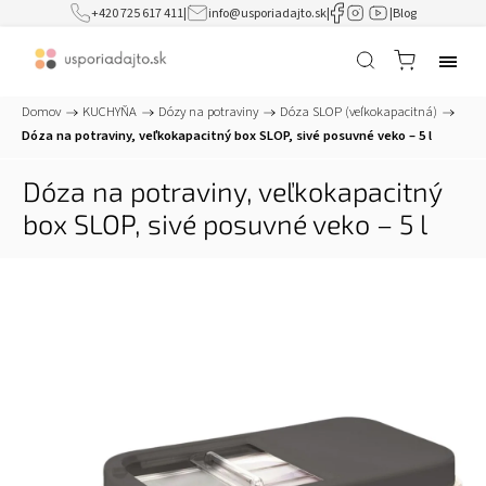
+420 725 617 411
|
info@usporiadajto.sk
|
|
Blog
Domov
/
KUCHYŇA
/
Dózy na potraviny
/
Dóza SLOP (veľkokapacitná)
/
Dóza na potraviny, veľkokapacitný box SLOP, sivé posuvné veko – 5 l
Dóza na potraviny, veľkokapacitný
box SLOP, sivé posuvné veko – 5 l