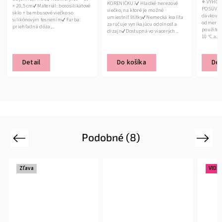
⭐ VÝHOD
KORENIČKU?✔ Hladké nerezové
× 20,5 cm✔ Materiál: borosilikátové
POSÚVAC
viečko, na ktoré je možné
sklo + bambusové viečko so
dávkovac
umiestniť štítky✔ Nemecká kvalita
silikónovým tesnením✔ Farba:
odmerkou
zaručuje vynikajúcu odolnosť a
priehľadná dóza,...
použiteľ
dizajn✔ Dostupná vo viacerých...
10 °C až 
Det
Detail
Do košíka
Podobné (8)
Previous
Next
Zľava
VIDE