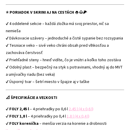
⭐ PORIADOK V SKRINI AJ NA CESTÁCH 🍚🌰🌽
✔ 4 oddelené sekcie – každá zložka má svoj priestor, nič sa
nemieša
✔ Dávkovacie uzávery – jednoduché a čisté sypanie bez rozsypania
✔ Tesniace veko – sivé veko chráni obsah pred vlhkosťou a
zachováva čerstvosť
✔ Priehľadné steny – hneď vidíte, čo je vnútri a koľko toho zostáva
✔ Odolný plast – bezpečný na styk s potravinami, vhodný aj do MVT
a umývačky riadu (bez veka)
✔ Úsporný tvar – šetrí miesto v špajze aj v taške
📐 ŠPECIFIKÁCIE A VEĽKOSTI
✔
FOLY 2,45 l
– 4 priehradky po 0,6 l
2,45 l (4 x 0,6 l)
✔
FOLY 1,8 l
– 4 priehradky po 0,4 l
1,8 l (4 x 0,4 l)
✔
FOLY korenička
– menšia verzia na korenie a drobnosti