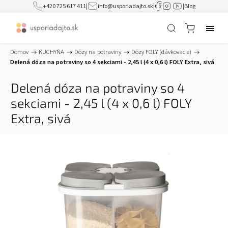
+420 725 617 411
|
info@usporiadajto.sk
|
|
Blog
Domov
/
KUCHYŇA
/
Dózy na potraviny
/
Dózy FOLY (dávkovacie)
/
Delená dóza na potraviny so 4 sekciami - 2,45 l (4 x 0,6 l) FOLY Extra, sivá
Delená dóza na potraviny so 4
sekciami - 2,45 l (4 x 0,6 l) FOLY
Extra, sivá