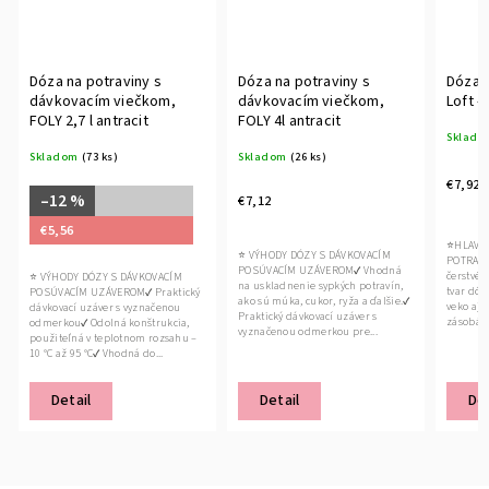
Dóza na potraviny s
Dóza na potraviny s
Dóza n
dávkovacím viečkom,
dávkovacím viečkom,
Loft -
FOLY 2,7 l antracit
FOLY 4l antracit
Sklado
Skladom
(73 ks)
Skladom
(26 ks)
€7,92
–12 %
€7,12
€5,56
⭐HLAVNÉ
⭐ VÝHODY DÓZY S DÁVKOVACÍM
POTRAVIN
POSÚVACÍM UZÁVEROM✔ Vhodná
čerstvé 
⭐ VÝHODY DÓZY S DÁVKOVACÍM
na uskladnenie sypkých potravín,
tvar dóz 
POSÚVACÍM UZÁVEROM✔ Praktický
ako sú múka, cukor, ryža a ďalšie.✔
veko aj 
dávkovací uzáver s vyznačenou
Praktický dávkovací uzáver s
zásobách✔
odmerkou✔ Odolná konštrukcia,
vyznačenou odmerkou pre...
použiteľná v teplotnom rozsahu –
10 °C až 95 °C✔ Vhodná do...
Detail
Detail
Det