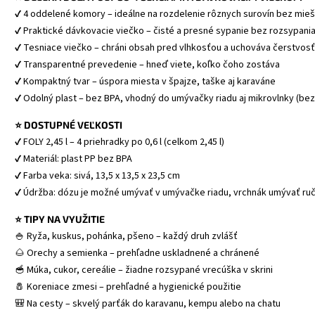
✔ 4 oddelené komory – ideálne na rozdelenie rôznych surovín bez mieš
✔ Praktické dávkovacie viečko – čisté a presné sypanie bez rozsypani
✔ Tesniace viečko – chráni obsah pred vlhkosťou a uchováva čerstvosť
✔ Transparentné prevedenie – hneď viete, koľko čoho zostáva
✔ Kompaktný tvar – úspora miesta v špajze, taške aj karaváne
✔ Odolný plast – bez BPA, vhodný do umývačky riadu aj mikrovlnky (bez
⭐ DOSTUPNÉ VEĽKOSTI
✔ FOLY 2,45 l – 4 priehradky po 0,6 l (celkom 2,45 l)
✔ Materiál: plast PP bez BPA
✔ Farba veka: sivá, 13,5 x 13,5 x 23,5 cm
✔ Údržba: dózu je možné umývať v umývačke riadu, vrchnák umývať ru
⭐ TIPY NA VYUŽITIE
🍚 Ryža, kuskus, pohánka, pšeno – každý druh zvlášť
🌰 Orechy a semienka – prehľadne uskladnené a chránené
🥣 Múka, cukor, cereálie – žiadne rozsypané vrecúška v skrini
🧂 Koreniace zmesi – prehľadné a hygienické použitie
🎒 Na cesty – skvelý parťák do karavanu, kempu alebo na chatu