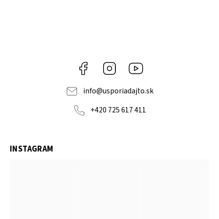
Facebook
Instagram
YouTube
info
@
usporiadajto.sk
+420 725 617 411
INSTAGRAM