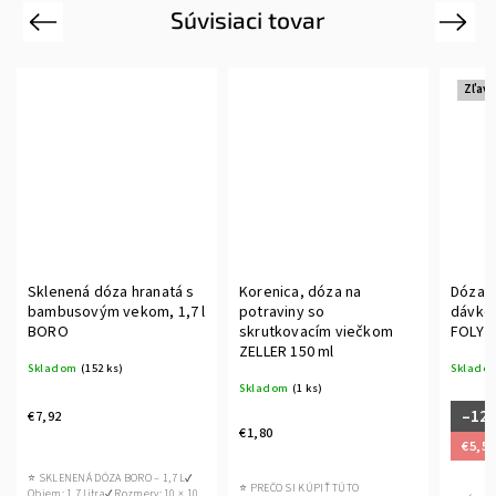
Súvisiaci tovar
Previous
Next
Zľava
Sklenená dóza hranatá s
Korenica, dóza na
Dóza n
bambusovým vekom, 1,7 l
potraviny so
dávko
BORO
skrutkovacím viečkom
FOLY 2,
ZELLER 150 ml
Skladom
(152 ks)
Sklado
Skladom
(1 ks)
–12
€7,92
€1,80
€5,56
⭐ SKLENENÁ DÓZA BORO – 1,7 L✔
⭐ PREČO SI KÚPIŤ TÚTO
Objem: 1,7 litra✔ Rozmery: 10 × 10