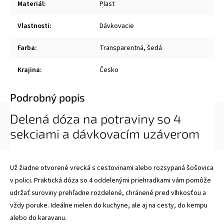
Materiál
:
Plast
Vlastnosti
:
Dávkovacie
Farba
:
Transparentná, šedá
Krajina
:
Česko
Podrobný popis
Delená dóza na potraviny so 4
sekciami a dávkovacím uzáverom
Už žiadne otvorené vrecká s cestovinami alebo rozsypaná šošovica
v polici. Praktická dóza so 4 oddelenými priehradkami vám pomôže
udržať suroviny prehľadne rozdelené, chránené pred vlhkosťou a
vždy poruke. Ideálne nielen do kuchyne, ale aj na cesty, do kempu
alebo do karavanu.