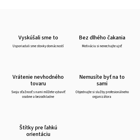
Vyskúšali sme to
Bez dlhého čakania
Usporiadali sme stovky domácností
Motiváciu si nenechajte ujsť
Vrátenie nevhodného
Nemusíte byť na to
tovaru
sami
Svoju sťažnosť s nami môžete vybaviť
Objednajte si služby profesionálneho
osobne a bezodkladne
organizátora
Štítky pre ľahkú
orientáciu