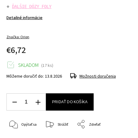
⭐ 
ĎALŠIE DÓZY FOLY
Detailné informácie
Značka:
Orion
€6,72
SKLADOM
(17 ks)
Môžeme doručiť do:
13.8.2026
Možnosti doručenia
PRIDAŤ DO KOŠÍKA
Opýtať sa
Strážiť
Zdieľať