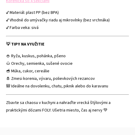
Korenička so 4 sekciami
✔ Materiál: plast PP (bez BPA)
✔ Vhodné do umývačky riadu aj mikrovlnky (bez vrchnáka)
✔ Farba veka: sivá
💡 TIPY NA VYUŽITIE
🍚 Ryža, kuskus, pohánka, pšeno
🌰 Orechy, semienka, sušené ovocie
🥣 Múka, cukor, cereálie
🧂 Zmesi korenia, vývaru, polievkových rezancov
🎒 Ideálne na dovolenku, chatu, piknik alebo do karavanu
Zbavte sa chaosu v kuchyni a nahraďte vrecká štýlovými a
praktickými dózami FOLY. Ušetria miesto, čas aj nervy 💚