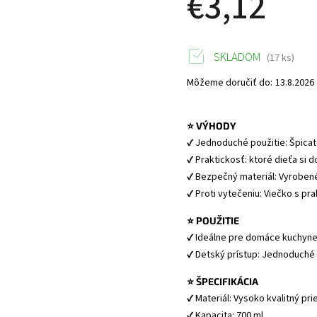
€3,12
SKLADOM
(17 ks)
Môžeme doručiť do:
13.8.2026
⭐ VÝHODY
✔ Jednoduché použitie: Špicat
✔ Praktickosť: ktoré dieťa si d
✔ Bezpečný materiál: Vyrobené
✔ Proti vytečeniu: Viečko s p
⭐ POUŽITIE
✔ Ideálne pre domáce kuchyne
✔ Detský prístup: Jednoduché 
⭐ ŠPECIFIKÁCIA
✔ Materiál: Vysoko kvalitný pr
✔ Kapacita: 700 ml