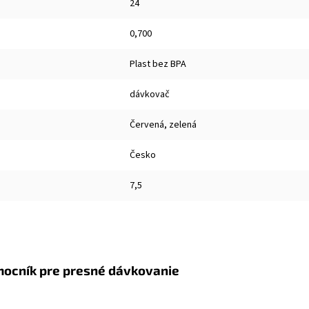
24
0,700
Plast bez BPA
dávkovač
Červená, zelená
Česko
7,5
mocník pre presné dávkovanie