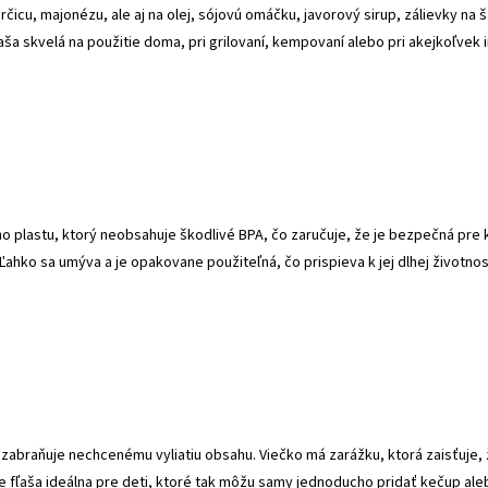
rčicu, majonézu, ale aj na olej, sójovú omáčku, javorový sirup, zálievky na š
aša skvelá na použitie doma, pri grilovaní, kempovaní alebo pri akejkoľvek in
o plastu, ktorý neobsahuje škodlivé BPA, čo zaručuje, že je bezpečná pre 
Ľahko sa umýva a je opakovane použiteľná, čo prispieva k jej dlhej životnos
abraňuje nechcenému vyliatiu obsahu. Viečko má zarážku, ktorá zaisťuje, ž
fľaša ideálna pre deti, ktoré tak môžu samy jednoducho pridať kečup ale