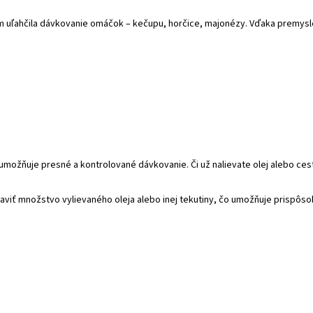
ám uľahčila dávkovanie omáčok – kečupu, horčice, majonézy. Vďaka premysl
umožňuje presné a kontrolované dávkovanie. Či už nalievate olej alebo ce
iť množstvo vylievaného oleja alebo inej tekutiny, čo umožňuje prispôso