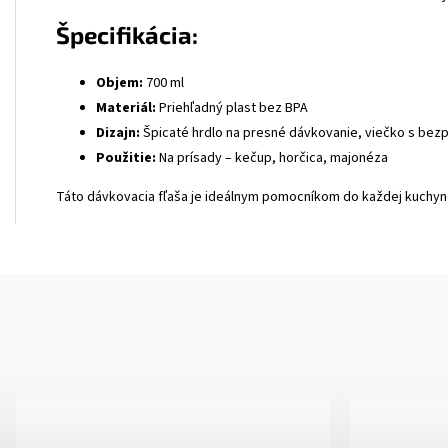
Špecifikácia:
Objem:
700 ml
Materiál:
Priehľadný plast bez BPA
Dizajn:
Špicaté hrdlo na presné dávkovanie, viečko s be
Použitie:
Na prísady – kečup, horčica, majonéza
Táto dávkovacia fľaša je ideálnym pomocníkom do každej kuchyne. 