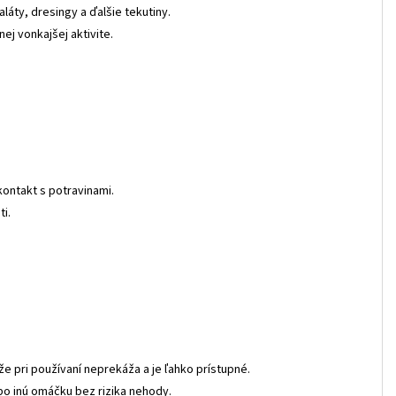
aláty, dresingy a ďalšie tekutiny.
ej vonkajšej aktivite.
kontakt s potravinami.
ti.
e pri používaní neprekáža a je ľahko prístupné.
bo inú omáčku bez rizika nehody.