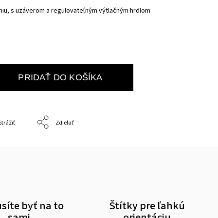
aniu, s uzáverom a regulovateľným výtlačným hrdlom
PRIDAŤ DO KOŠÍKA
Strážiť
Zdieľať
íte byť na to
Štítky pre ľahkú
sami
orientáciu