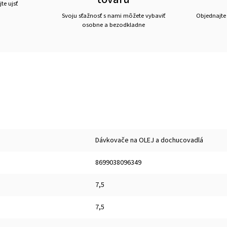
te ujsť
Svoju sťažnosť s nami môžete vybaviť
Objednajte
osobne a bezodkladne
Dávkovače na OLEJ a dochucovadlá
8699038096349
7,5
7,5