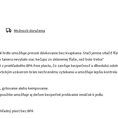
Možnosti doručenia
é hrdlo umožňuje presné dávkovanie bez kvapkania. Stačí jemne stlačiť fľ
o taniera nevylialo viac kečupu zo sklenenej fľaše, než bolo treba?
 z priehľadného BPA-free plastu, čo zaisťuje bezpečnosť a dlhodobú odol
raktickým uzáverom bráni nechcenému vytekaniu a umožňuje lepšiu kontrolu 
, grilovanie alebo kempovanie.
použitie umožňuje aj deťom bezpečné pridávanie omáčok k jedlu.
iehľadný plast bez BPA