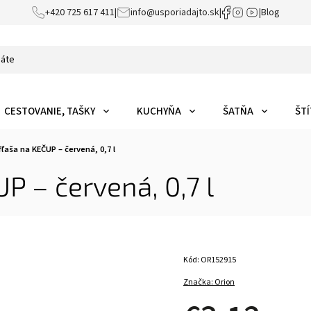
+420 725 617 411
|
info@usporiadajto.sk
|
|
Blog
CESTOVANIE, TAŠKY
KUCHYŇA
ŠATŇA
ŠTÍ
ľaša na KEČUP – červená, 0,7 l
P – červená, 0,7 l
Kód:
OR152915
Značka:
Orion