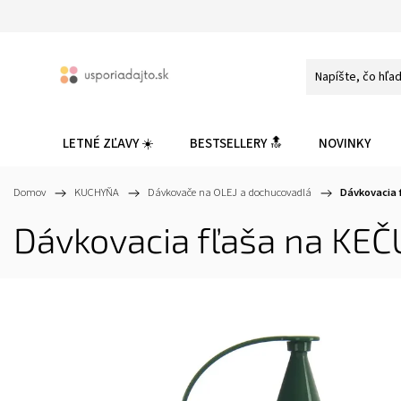
LETNÉ ZĽAVY ☀️
BESTSELLERY 🔝
NOVINKY
Domov
/
KUCHYŇA
/
Dávkovače na OLEJ a dochucovadlá
/
Dávkovacia f
Dávkovacia fľaša na KEČU