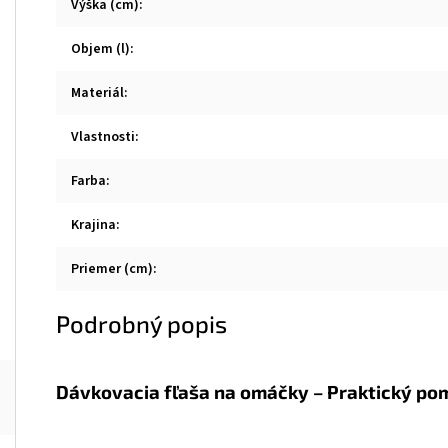
Výška (cm)
:
Objem (l)
:
Materiál
:
Vlastnosti
:
Farba
:
Krajina
:
Priemer (cm)
:
Podrobný popis
Dávkovacia fľaša na omáčky – Praktický po