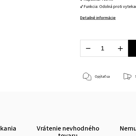
✔ Funkcia: Odolná proti vytek
Detailné informácie
Opýtať sa
akania
Vrátenie nevhodného
Nemus
tovaru