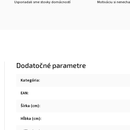
Usporiadali sme stovky domácností
Motiváciu si nenechaj
Dodatočné parametre
Kategória
:
EAN
:
Šírka (cm)
:
Hĺbka (cm)
: