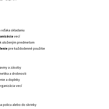
a
vďaka skladaniu
anizácia
vecí
k uloženým predmetom
denie
pre každodenné použitie
aviny a zásoby
etika a drobnosti
nie a doplnky
rganizácia vecí
?
na policu alebo do skrinky