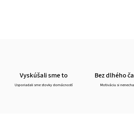
Vyskúšali sme to
Bez dlhého č
Usporiadali sme stovky domácností
Motiváciu si nenechaj