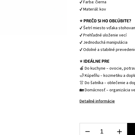
✔ Farba: čierna 
✔ Materiál: kov 
⭐ PREČO SI HO OBĽÚBITE?
✔ Šetrí miesto vďaka stohovan
✔ Prehľadné uloženie vecí 
✔ Jednoduchá manipulácia 
✔ Odolné a stabilné prevedeni
⭐ IDEÁLNE PRE
🍎 Do kuchyne – ovocie, potrav
🛁 Kúpeľňu – kozmetiku a dopl
👚 Do šatníka – oblečenie a do
🏡 Domácnosť – organizácia ve
Detailné informácie