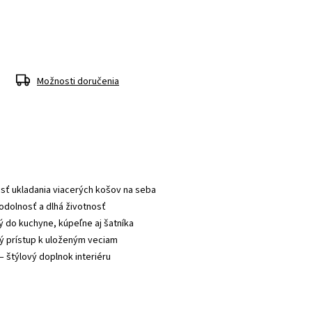
Možnosti doručenia
sť ukladania viacerých košov na seba 
odolnosť a dlhá životnosť 
ý do kuchyne, kúpeľne aj šatníka 
ý prístup k uloženým veciam 
 štýlový doplnok interiéru 