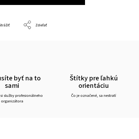
Strážiť
Zdieľať
íte byť na to
Štítky pre ľahkú
sami
orientáciu
 si služby profesionálneho
Čo je označené, sa nestratí
organizátora