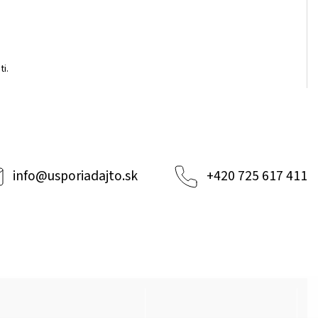
i.
info
@
usporiadajto.sk
+420 725 617 411