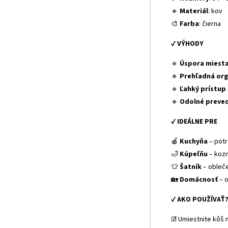
🔹
Materiál
: kov
🎨
Farba
: čierna
✔
VÝHODY
🔹
Úspora miest
🔹
Prehľadná org
🔹
Ľahký prístup
🔹
Odolné preve
✔
IDEÁLNE PRE
🍎
Kuchyňa
– potr
🛁
Kúpeľňu
– kozm
👕
Šatník
– obleče
🏡
Domácnosť
– o
✔
AKO POUŽÍVAŤ
☑️ Umiestnite kôš 