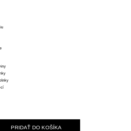
iu 
e 
iny 
nky 
plnky 
cí 
PRIDAŤ DO KOŠÍKA