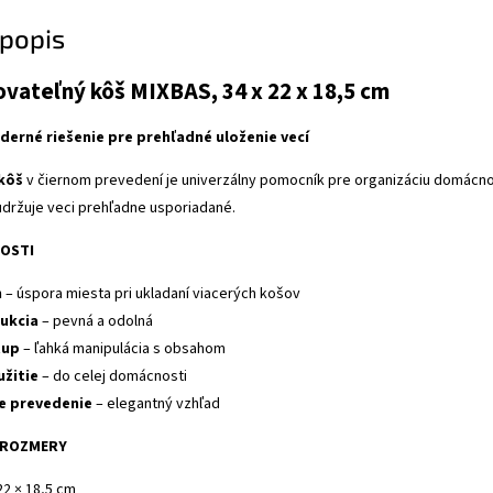
popis
ovateľný kôš MIXBAS, 34 x 22 x 18,5 cm
derné riešenie pre prehľadné uloženie vecí
kôš
v čiernom prevedení je univerzálny pomocník pre organizáciu domácnost
udržuje veci prehľadne usporiadané.
NOSTI
n
– úspora miesta pri ukladaní viacerých košov
ukcia
– pevná a odolná
tup
– ľahká manipulácia s obsahom
užitie
– do celej domácnosti
e prevedenie
– elegantný vzhľad
A ROZMERY
 22 × 18,5 cm