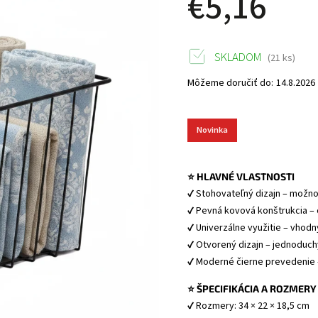
€5,16
SKLADOM
(21 ks)
Môžeme doručiť do:
14.8.2026
Novinka
⭐ HLAVNÉ VLASTNOSTI
✔ Stohovateľný dizajn – možno
✔ Pevná kovová konštrukcia – 
✔ Univerzálne využitie – vhodn
✔ Otvorený dizajn – jednoduch
✔ Moderné čierne prevedenie –
⭐ ŠPECIFIKÁCIA A ROZMERY
✔ Rozmery: 34 × 22 × 18,5 cm 