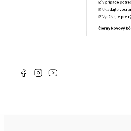
☑️ V prípade potre
☑️ Ukladajte veci 
☑️ Využívajte pre 
Čierny kovový kô
Facebook
Instagram
YouTube