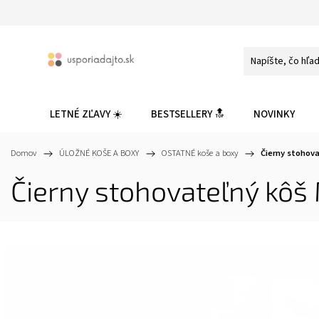
LETNÉ ZĽAVY ☀️
BESTSELLERY 🔝
NOVINKY
Domov
/
ÚLOŽNÉ KOŠE A BOXY
/
OSTATNÉ koše a boxy
/
Čierny stohova
Čierny stohovateľný kôš