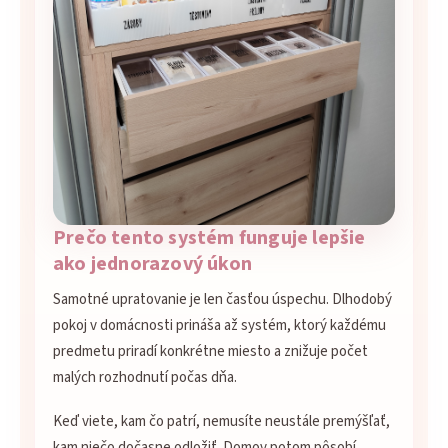
Prečo tento systém funguje lepšie
ako jednorazový úkon
Samotné upratovanie je len časťou úspechu. Dlhodobý
pokoj v domácnosti prináša až systém, ktorý každému
predmetu priradí konkrétne miesto a znižuje počet
malých rozhodnutí počas dňa.
Keď viete, kam čo patrí, nemusíte neustále premýšľať,
kam niečo dočasne odložiť. Domov potom pôsobí