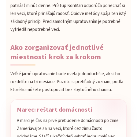
pätnásť minút denne. Prístup KonMari odporúča ponechať si
len veci, ktoré prinášajú radosť. Obidve metódy spája ten istý
základný princíp. Pred samotným upratovaním je potrebné
vytriediť nepotrebné veci.
Ako zorganizovať jednotlivé
miestnosti krok za krokom
Veľké jarné upratovanie bude oveľa jednoduchšie, ak si ho
rozdelíte na tri mesiace. Pozrite si prehľadný zoznam, podľa
ktorého môžete postupovať bez zbytočného chaosu.
Marec: reštart domácnosti
V marci je čas na prvé prebudenie domácnosti po zime.
Zameriavajte sa na veci, ktoré cez zimu často
odkladáme. Stačí si každý deň vybrať jednu malú vec.