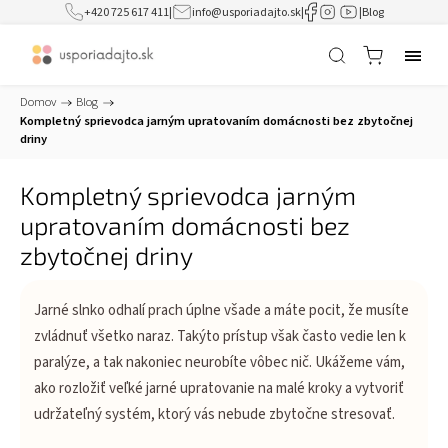
+420 725 617 411
|
info@usporiadajto.sk
|
|
Blog
Domov
/
Blog
/
Kompletný sprievodca jarným upratovaním domácnosti bez zbytočnej
driny
Kompletný sprievodca jarným
upratovaním domácnosti bez
zbytočnej driny
Jarné slnko odhalí prach úplne všade a máte pocit, že musíte
zvládnuť všetko naraz. Takýto prístup však často vedie len k
paralýze, a tak nakoniec neurobíte vôbec nič. Ukážeme vám,
ako rozložiť veľké jarné upratovanie na malé kroky a vytvoriť
udržateľný systém, ktorý vás nebude zbytočne stresovať.