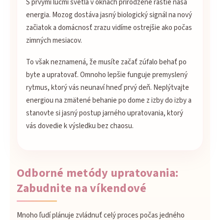
S prvými lúčmi svetla v oknách prirodzene rastie naša
energia. Mozog dostáva jasný biologický signál na nový
začiatok a domácnosť zrazu vidíme ostrejšie ako počas
zimných mesiacov.
To však neznamená, že musíte začať zúfalo behať po
byte a upratovať. Omnoho lepšie funguje premyslený
rytmus, ktorý vás neunaví hneď prvý deň. Neplýtvajte
energiou na zmätené behanie po dome z izby do izby a
stanovte si jasný postup jarného upratovania, ktorý
vás dovedie k výsledku bez chaosu.
Odborné metódy upratovania:
Zabudnite na víkendové
Mnoho ľudí plánuje zvládnuť celý proces počas jedného