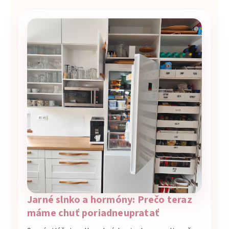
Jarné slnko a hormóny: Prečo teraz
máme chuť poriadneupratať