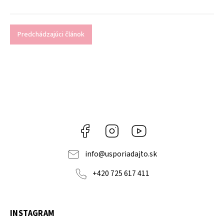
Predchádzajúci článok
Facebook
Instagram
YouTube
info
@
usporiadajto.sk
+420 725 617 411
INSTAGRAM