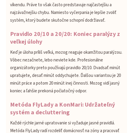
víkendu. Práve to však často predstavuje najčastejšiu a
najzávažnejšiu chybu. Namiesto vyčerpania je lepšie zvoliť
systém, ktorý budete skutočne schopní dodržiavať.
Pravidlo 20/10 a 20/20: Koniec paralýzy z
veľkej úlohy
Keď je úloha príliš veľká, mozog reaguje okamžitou paralýzou.
Vôbec nezačnete, lebo neviete kde. Profesionálne
organizátorky preto používajú pravidlo 20/10. Dvadsať minút
upratujete, desať minút oddychujete. Ďalšou variantou je 20
minút práce a potom 20 minút inej činnosti. Mozog vidí jasný
koniec a ľahšie prekoná počiatočný odpor.
Metóda FlyLady a KonMari: Udržateľný
systém a decluttering
Každé rýchle jarné upratovanie si vyžaduje jasné pravidlá.
Metóda FlyLady radí rozdeliť domácnosť na zóny a pracovať