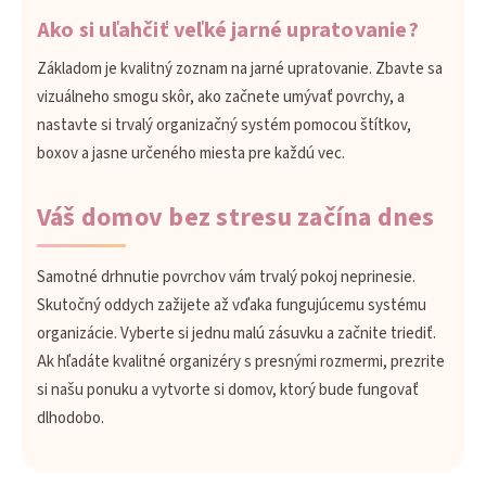
Ako si uľahčiť veľké jarné upratovanie?
Základom je kvalitný zoznam na jarné upratovanie. Zbavte sa
vizuálneho smogu skôr, ako začnete umývať povrchy, a
nastavte si trvalý organizačný systém pomocou štítkov,
boxov a jasne určeného miesta pre každú vec.
Váš domov bez stresu začína dnes
Samotné drhnutie povrchov vám trvalý pokoj neprinesie.
Skutočný oddych zažijete až vďaka fungujúcemu systému
organizácie. Vyberte si jednu malú zásuvku a začnite triediť.
Ak hľadáte kvalitné organizéry s presnými rozmermi, prezrite
si našu ponuku a vytvorte si domov, ktorý bude fungovať
dlhodobo.