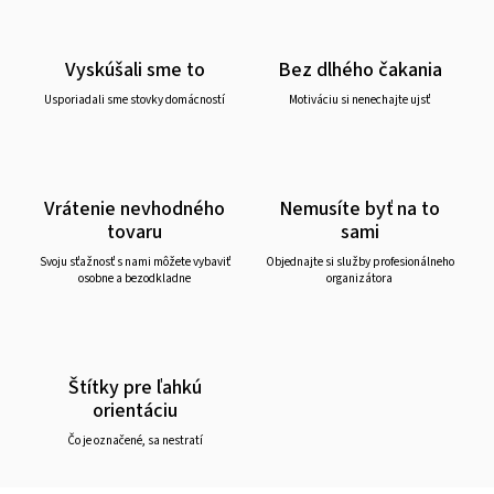
Vyskúšali sme to
Bez dlhého čakania
Usporiadali sme stovky domácností
Motiváciu si nenechajte ujsť
Vrátenie nevhodného
Nemusíte byť na to
tovaru
sami
Svoju sťažnosť s nami môžete vybaviť
Objednajte si služby profesionálneho
osobne a bezodkladne
organizátora
Štítky pre ľahkú
orientáciu
Čo je označené, sa nestratí