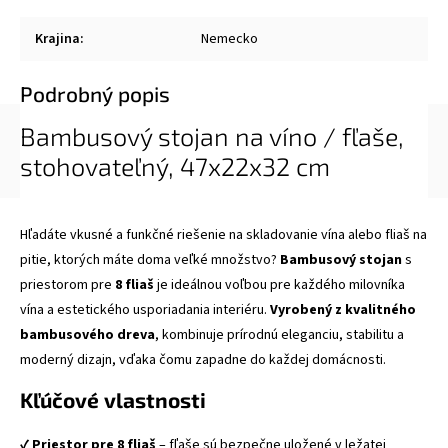
Krajina
:
Nemecko
Podrobný popis
Bambusový stojan na víno / fľaše,
stohovateľný, 47x22x32 cm
Hľadáte vkusné a funkčné riešenie na skladovanie vína alebo fliaš na
pitie, ktorých máte doma veľké množstvo?
Bambusový stojan
s
priestorom pre
8 fliaš
je ideálnou voľbou pre každého milovníka
vína a estetického usporiadania interiéru.
Vyrobený z kvalitného
bambusového dreva
, kombinuje prírodnú eleganciu, stabilitu a
moderný dizajn, vďaka čomu zapadne do každej domácnosti.
Kľúčové vlastnosti
✔️
Priestor pre 8 fliaš
– fľaše sú bezpečne uložené v ležatej