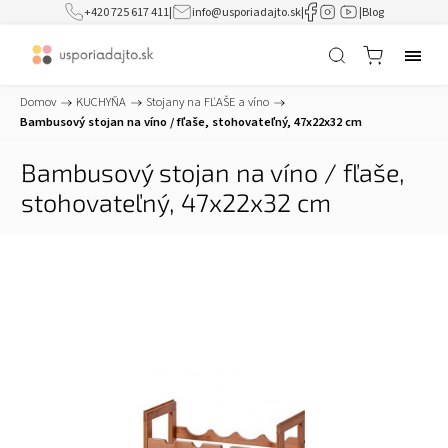
+420 725 617 411
|
info@usporiadajto.sk
|
|
Blog
Domov
/
KUCHYŇA
/
Stojany na FĽAŠE a víno
/
Bambusový stojan na víno / fľaše, stohovateľný, 47x22x32 cm
Bambusový stojan na víno / fľaše,
stohovateľný, 47x22x32 cm