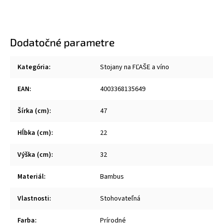
Dodatočné parametre
Kategória
:
Stojany na FĽAŠE a víno
EAN
:
4003368135649
Šírka (cm)
:
47
Hĺbka (cm)
:
22
Výška (cm)
:
32
Materiál
:
Bambus
Vlastnosti
:
Stohovateľná
Farba
:
Prírodné