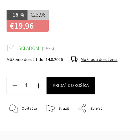
–16 %
€23,96
€19,96
SKLADOM
(19 ks)
Môžeme doručiť do:
14.8.2026
Možnosti doručenia
PRIDAŤ DO KOŠÍKA
Opýtať sa
Strážiť
Zdieľať