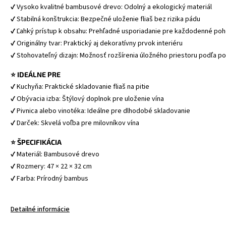
✔ Vysoko kvalitné bambusové drevo: Odolný a ekologický materiál
✔ Stabilná konštrukcia: Bezpečné uloženie fliaš bez rizika pádu
✔ Ľahký prístup k obsahu: Prehľadné usporiadanie pre každodenné poh
✔ Originálny tvar: Praktický aj dekoratívny prvok interiéru
✔ Stohovateľný dizajn: Možnosť rozšírenia úložného priestoru podľa p
⭐ IDEÁLNE PRE
✔ Kuchyňa: Praktické skladovanie fliaš na pitie
✔ Obývacia izba: Štýlový doplnok pre uloženie vína
✔ Pivnica alebo vinotéka: Ideálne pre dlhodobé skladovanie
✔ Darček: Skvelá voľba pre milovníkov vína
⭐ ŠPECIFIKÁCIA
✔ Materiál: Bambusové drevo
✔ Rozmery: 47 × 22 × 32 cm
✔ Farba: Prírodný bambus
Detailné informácie