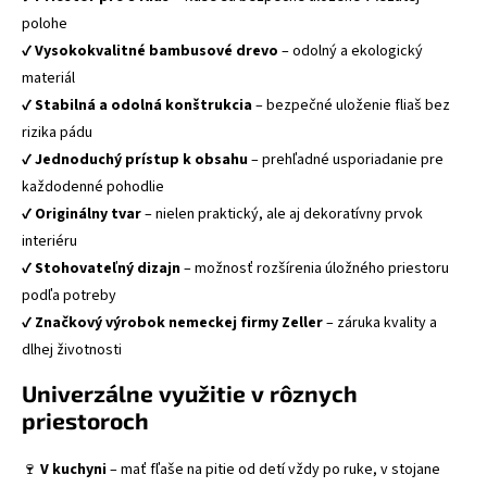
polohe
✔️
Vysokokvalitné bambusové drevo
– odolný a ekologický
materiál
✔️
Stabilná a odolná konštrukcia
– bezpečné uloženie fliaš bez
rizika pádu
✔️
Jednoduchý prístup k obsahu
– prehľadné usporiadanie pre
každodenné pohodlie
✔️
Originálny tvar
– nielen praktický, ale aj dekoratívny prvok
interiéru
✔️
Stohovateľný dizajn
– možnosť rozšírenia úložného priestoru
podľa potreby
✔️
Značkový výrobok nemeckej firmy Zeller
– záruka kvality a
dlhej životnosti
Univerzálne využitie v rôznych
priestoroch
🍷
V kuchyni
– mať fľaše na pitie od detí vždy po ruke, v stojane