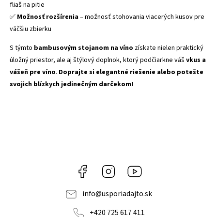
fliaš na pitie
✅
Možnosť rozšírenia
– možnosť stohovania viacerých kusov pre
väčšiu zbierku
S týmto
bambusovým stojanom na víno
získate nielen praktický
úložný priestor, ale aj štýlový doplnok, ktorý podčiarkne váš
vkus a
vášeň pre víno
.
Doprajte si elegantné riešenie alebo potešte
svojich blízkych jedinečným darčekom!
Facebook
Instagram
YouTube
info
@
usporiadajto.sk
+420 725 617 411