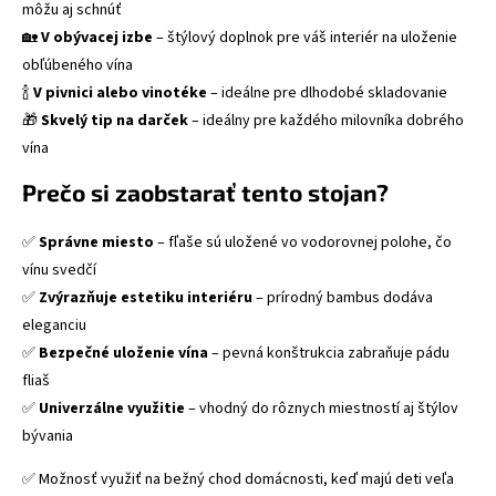
môžu aj schnúť
🏡
V obývacej izbe
– štýlový doplnok pre váš interiér na uloženie
obľúbeného vína
🍾
V pivnici alebo vinotéke
– ideálne pre dlhodobé skladovanie
🎁
Skvelý tip na darček
– ideálny pre každého milovníka dobrého
vína
Prečo si zaobstarať tento stojan?
✅
Správne miesto
– fľaše sú uložené vo vodorovnej polohe, čo
vínu svedčí
✅
Zvýrazňuje estetiku interiéru
– prírodný bambus dodáva
eleganciu
✅
Bezpečné uloženie vína
– pevná konštrukcia zabraňuje pádu
fliaš
✅
Univerzálne využitie
– vhodný do rôznych miestností aj štýlov
bývania
✅ Možnosť využiť na bežný chod domácnosti, keď majú deti veľa