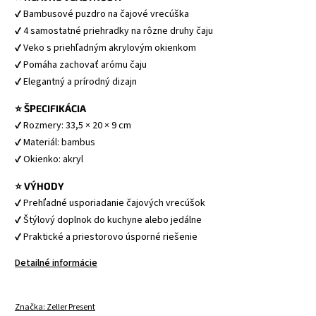
✔ Bambusové puzdro na čajové vrecúška 
✔ 4 samostatné priehradky na rôzne druhy čaju 
✔ Veko s priehľadným akrylovým okienkom 
✔ Pomáha zachovať arómu čaju 
✔ Elegantný a prírodný dizajn 
⭐ ŠPECIFIKÁCIA
✔ Rozmery: 33,5 × 20 × 9 cm 
✔ Materiál: bambus 
✔ Okienko: akryl 
⭐ VÝHODY
✔ Prehľadné usporiadanie čajových vrecúšok 
✔ Štýlový doplnok do kuchyne alebo jedálne 
✔ Praktické a priestorovo úsporné riešenie 
Detailné informácie
Značka:
Zeller Present