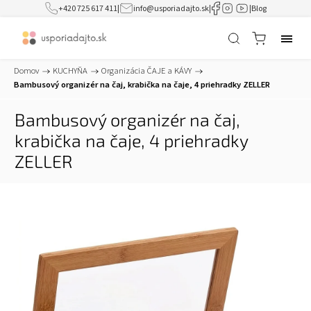
+420 725 617 411
|
info@usporiadajto.sk
|
|
Blog
Domov
/
KUCHYŇA
/
Organizácia ČAJE a KÁVY
/
Bambusový organizér na čaj, krabička na čaje, 4 priehradky ZELLER
Bambusový organizér na čaj,
krabička na čaje, 4 priehradky
ZELLER