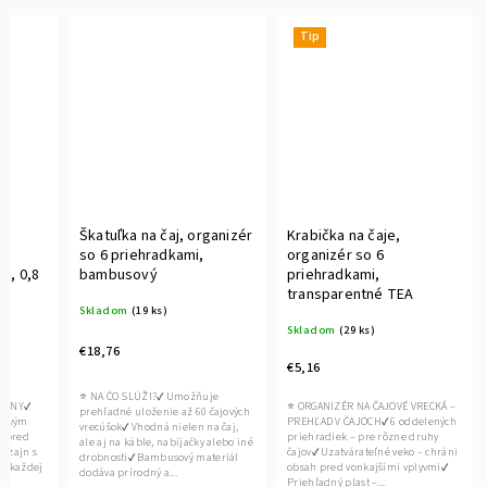
Tip
Škatuľka na čaj, organizér
Krabička na čaje,
so 6 priehradkami,
organizér so 6
, 0,8
bambusový
priehradkami,
transparentné TEA
Skladom
(19 ks)
Skladom
(29 ks)
€18,76
€5,16
⭐ NA ČO SLÚŽI?✔ Umožňuje
AVINY✔
⭐ ORGANIZÉR NA ČAJOVÉ VRECKÁ –
prehľadné uloženie až 60 čajových
ónovým
PREHĽAD V ČAJOCH✔ 6 oddelených
vrecúšok✔ Vhodná nielen na čaj,
y pred
priehradiek – pre rôzne druhy
ale aj na káble, nabíjačky alebo iné
dizajn s
čajov✔ Uzatvárateľné veko – chráni
drobnosti✔ Bambusový materiál
do každej
obsah pred vonkajšími vplyvmi✔
dodáva prírodný a...
Priehľadný plast –...