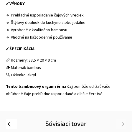
✔
VÝHODY
🔹 Prehľadné usporiadanie čajových vreciek
🔹 Štýlový doplnok do kuchyne alebo jedálne
🔹 Vyrobené z kvalitného bambusu
🔹 Vhodné na každodenné používanie
✔
ŠPECIFIKÁCIA
📏 Rozmery: 33,5 × 20 × 9 cm
🪵 Materiál: bambus
🔍 Okienko: akryl
Tento bambusový organizér na čaj
pomôže udržať vaše
obľúbené čaje prehľadne usporiadané a dlhšie čerstvé.
Súvisiaci tovar
Previous
Next