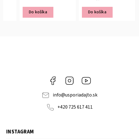
Do košíka
Do košíka
Facebook
Instagram
YouTube
info
@
usporiadajto.sk
+420 725 617 411
INSTAGRAM