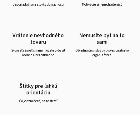
Usporiadali sme stovky domácností
Motiváciu si nenechajte ujsť
Vrátenie nevhodného
Nemusíte byť na to
tovaru
sami
Svoju sťažnosť s nami môžete vybaviť
Objednajte si služby profesionálneho
osobne a bezodkladne
organizátora
Štítky pre ľahkú
orientáciu
Čo je označené, sa nestratí