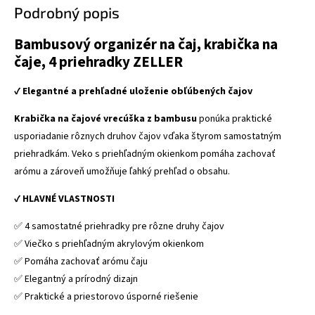
Podrobný popis
Bambusový organizér na čaj, krabička na
čaje, 4 priehradky ZELLER
✔
Elegantné a prehľadné uloženie obľúbených čajov
Krabička na čajové vrecúška z bambusu
ponúka praktické
usporiadanie rôznych druhov čajov vďaka štyrom samostatným
priehradkám. Veko s priehľadným okienkom pomáha zachovať
arómu a zároveň umožňuje ľahký prehľad o obsahu.
✔
HLAVNÉ VLASTNOSTI
✅ 4 samostatné priehradky pre rôzne druhy čajov
✅ Viečko s priehľadným akrylovým okienkom
✅ Pomáha zachovať arómu čaju
✅ Elegantný a prírodný dizajn
✅ Praktické a priestorovo úsporné riešenie